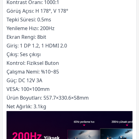
Kontrast Oranı: 1000:1
Görüş Açısı: H 178°, V 178°
Tepki Süresi: 0.5ms
Yenileme Hızı: 200Hz
Ekran Rengi: 8bit
Giriş: 1 DP 1.2, 1 HDMI 2.0
Çıkış: Ses çıkışı
Kontrol: Fiziksel Buton
Çalışma Nemi: %10~85
Güç: DC 12V 3A
VESA: 100×100mm
Ürün Boyutları: 557.7×330.6×58mm
Net Ağırlık: 3.1kg