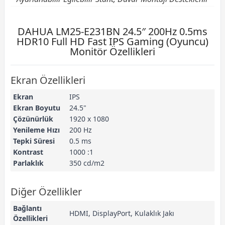
DAHUA LM25-E231BN 24.5″ 200Hz 0.5ms
HDR10 Full HD Fast IPS Gaming (Oyuncu)
Monitör Özellikleri
Ekran Özellikleri
Ekran
IPS
Ekran Boyutu
24.5"
Çözünürlük
1920 x 1080
Yenileme Hızı
200 Hz
Tepki Süresi
0.5 ms
Kontrast
1000 :1
Parlaklık
350 cd/m2
Diğer Özellikler
Bağlantı
HDMI, DisplayPort, Kulaklık Jakı
Özellikleri