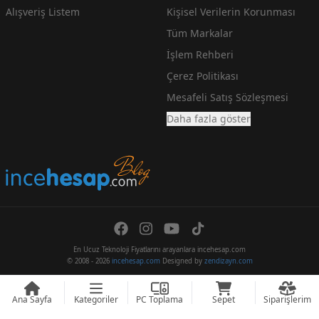
Alışveriş Listem
Kişisel Verilerin Korunması
Tüm Markalar
İşlem Rehberi
Çerez Politikası
Mesafeli Satış Sözleşmesi
Daha fazla göster
En Ucuz Teknoloji Fiyatlarını arayanlara incehesap.com
© 2008 - 2026
incehesap.com
Designed by
zendizayn.com
Ana Sayfa
Kategoriler
PC Toplama
Sepet
Siparişlerim