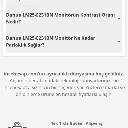
önemli olmaksızın renklerin canlılığını ve
doğruluğunu korur.
Evet, Dahua LM25-E231BN monitör HDR10 desteği
Dahua LM25-E231BN Monitörün Kontrast Oranı
sunmaktadır. Bu özellik, renk ve parlaklık seviyelerini
optimize ederek oyun ve video izleme deneyiminizi
Nedir?
daha etkileyici hale getirir.
Dahua LM25-E231BN monitör, 1000:1 kontrast
Dahua LM25-E231BN Monitör Ne Kadar
oranına sahiptir. Bu kontrast oranı, daha derin
siyahlar ve daha parlak beyazlar sunarak görüntü
Parlaklık Sağlar?
kalitesini artırır.
Dahua LM25-E231BN monitör, 350 cd/m2 parlaklık
seviyesine sahiptir. Bu parlaklık değeri, ekranın iyi
aydınlatılmış ortamlarda bile net ve canlı görüntüler
sunmasını sağlar.
incehesap.com’un ayrıcalıklı dünyasına hoş geldiniz.
Yaşamın her alanındaki teknolojik ihtiyaçlarınız için
incehesap’ta sizin için bir seçenek var. Yüzlerce marka ve
on binlerce ürüne en hesaplı fiyatlarla ulaşın.
Tek Tıkla Güvenli Alışveriş