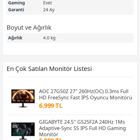
Gaming
Evet
Garanti
24 Ay
Boyut ve Ağırlık
Ağırlık
4.0 kg
En Çok Satılan Monitör Listesi
AOC 27G50Z 27″ 260Hz(OC) 0.3ms Full
HD FreeSync Fast IPS Oyuncu Monitörü
6.999 TL
GIGABYTE 24.5″ GS25F2A 240Hz 1Ms
Adaptive-Sync SS IPS Full HD Gaming
Monitör