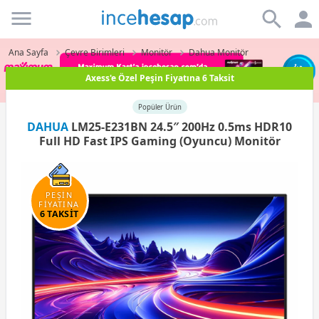
Incehesap
Ana Sayfa
Çevre Birimleri
Monitör
Dahua Monitör
Paraf Karta Peşin Fiyatına 3 Taksit
Popüler Ürün
DAHUA
LM25-E231BN 24.5″ 200Hz 0.5ms HDR10
Full HD Fast IPS Gaming (Oyuncu) Monitör
PEŞİN
FİYATINA
6 TAKSİT