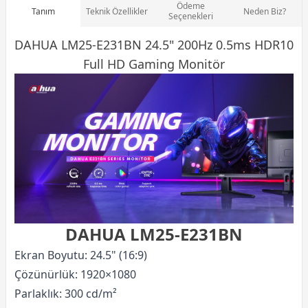
Ödeme
Tanım
Teknik Özellikler
Neden Biz?
Seçenekleri
DAHUA LM25-E231BN 24.5" 200Hz 0.5ms HDR10
Full HD
Gaming Monitör
DAHUA LM25-E231BN
Ekran Boyutu: 24.5" (16:9)
Çözünürlük: 1920×1080
Parlaklık: 300 cd/m²