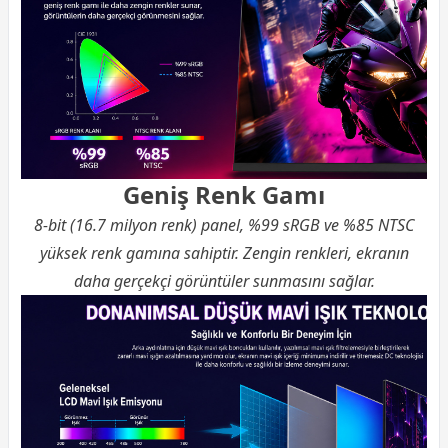
Geniş Renk Gamı
8-bit (16.7 milyon renk) panel, %99 sRGB ve %85 NTSC
yüksek renk gamına sahiptir. Zengin renkleri, ekranın
daha gerçekçi görüntüler sunmasını sağlar.