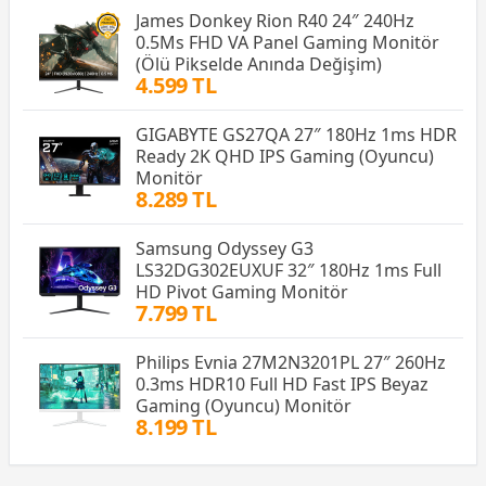
James Donkey Rion R40 24″ 240Hz
0.5Ms FHD VA Panel Gaming Monitör
(Ölü Pikselde Anında Değişim)
4.599 TL
GIGABYTE GS27QA 27″ 180Hz 1ms HDR
Ready 2K QHD IPS Gaming (Oyuncu)
Monitör
8.289 TL
Samsung Odyssey G3
LS32DG302EUXUF 32″ 180Hz 1ms Full
HD Pivot Gaming Monitör
7.799 TL
Philips Evnia 27M2N3201PL 27″ 260Hz
0.3ms HDR10 Full HD Fast IPS Beyaz
Gaming (Oyuncu) Monitör
8.199 TL