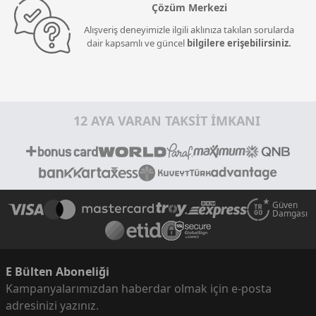
Çözüm Merkezi
Alışveriş deneyimizle ilgili aklınıza takılan sorularda
dair kapsamlı ve güncel
bilgilere erişebilirsiniz.
12 AYA VARAN TAKSİT İMKANI
Güven
Damgası
E Bülten Aboneliği
Kampanyalarımızdan haberdar olmak için e-posta
adresinizi yazınız.