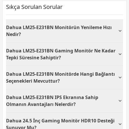
Sıkça Sorulan Sorular
Dahua LM25-E231BN Monitörün Yenileme Hızı
Nedir?
Dahua LM25-E231BN monitör, 200 Hz yenileme
Dahua LM25-E231BN Gaming Monitör Ne Kadar
hızına sahiptir. Bu yüksek yenileme hızı, özellikle hızlı
hareket eden sahnelerde daha akıcı ve keskin
Tepki Süresine Sahiptir?
görüntüler sunarak oyun deneyiminizi geliştirir.
Dahua LM25-E231BN gaming monitör, 0.5 ms tepki
Dahua LM25-E231BN Monitörde Hangi Bağlantı
süresine sahiptir. Bu hızlı tepki süresi sayesinde,
oyun sırasında gecikme veya hayalet efekti olmadan,
Seçenekleri Mevcuttur?
anlık tepkiler alabilirsiniz.
Dahua LM25-E231BN monitör, HDMI, DisplayPort ve
Dahua LM25-E231BN IPS Ekranına Sahip
kulaklık jakı gibi çeşitli bağlantı seçenekleri
sunmaktadır. Bu sayede, oyun konsolları ve
Olmanın Avantajları Nelerdir?
bilgisayarlar gibi çeşitli cihazlarla uyumlu bir şekilde
kullanılabilir.
Dahua LM25-E231BN monitör, IPS ekran teknolojisi
Dahua 24.5 İnç Gaming Monitör HDR10 Desteği
ile geniş görüş açıları ve daha doğru renk üretimi
sağlar. Böylece, ekranın hangi açıdan izlendiği
Sunuyor Mu?