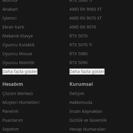
Monitör
RTX 5060 Ti
Anakart
AMD RX 9060 XT
İşlemci
AMD RX 9070 XT
Ekran Kartı
AMD RX 9070
Mekanik Klavye
RTX 5070
Oyuncu Kulaklık
RTX 5070 Ti
Oyuncu Mouse
RTX 5080
Oyuncu Monitör
RTX 5090
Daha fazla göster
Daha fazla göster
Hesabım
Kurumsal
Çözüm Merkezi
İletişim
Müşteri Hizmetleri
Hakkımızda
Panelim
İnsan Kaynakları
Puanlarım
Gizlilik ve Güvenlik
Sepetim
Hesap Numaraları