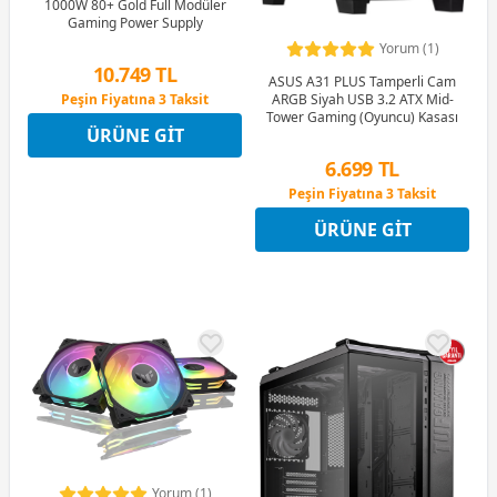
1000W 80+ Gold Full Modüler
Gaming Power Supply
Yorum (1)
10.749 TL
ASUS A31 PLUS Tamperli Cam
Peşin Fiyatına 3 Taksit
ARGB Siyah USB 3.2 ATX Mid-
Tower Gaming (Oyuncu) Kasası
12 Ay x 1.264 TL taksitle
ÜRÜNE GIT
Peşin Fiyatına 3 Taksit
6.699 TL
Peşin Fiyatına 3 Taksit
12 Ay x 788 TL taksitle
ÜRÜNE GIT
Peşin Fiyatına 3 Taksit
Yorum (1)