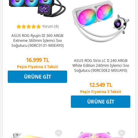
Yorum (8)
ASUS ROG Ryujin III 360 ARGB
Extreme 360mm İşlemci Sıvı
Soğutucu (90RC0131-M0EAY0)
16.999 TL
ASUS ROG Strix LC II 240 ARGB
White Edition 240mm İşlemci Sıvı
Peşin Fiyatına 3 Taksit
Soğutucu (90RC00E2-M0UAY0)
12 Ay x 2.000 TL taksitle
ÜRÜNE GIT
Peşin Fiyatına 3 Taksit
12.549 TL
Peşin Fiyatına 3 Taksit
12 Ay x 1.476 TL taksitle
ÜRÜNE GIT
Peşin Fiyatına 3 Taksit