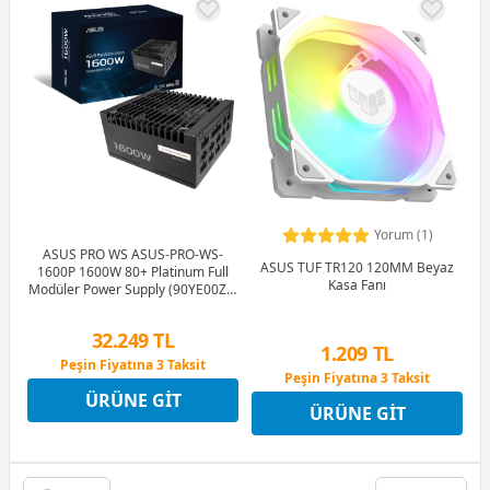
Yorum (1)
ASUS PRO WS ASUS-PRO-WS-
ASUS TUF TR120 120MM Beyaz
1600P 1600W 80+ Platinum Full
Kasa Fanı
Modüler Power Supply (90YE00Z2-
B0NA00)
32.249 TL
1.209 TL
Peşin Fiyatına 3 Taksit
Peşin Fiyatına 3 Taksit
12 Ay x 3.794 TL taksitle
12 Ay x 142 TL taksitle
ÜRÜNE GIT
Peşin Fiyatına 3 Taksit
ÜRÜNE GIT
Peşin Fiyatına 3 Taksit