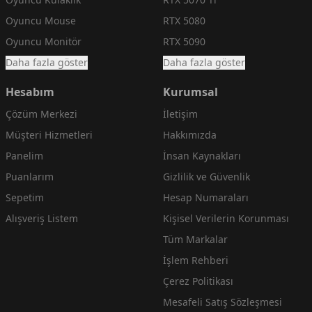
Oyuncu Mouse
RTX 5080
Oyuncu Monitör
RTX 5090
Daha fazla göster
Daha fazla göster
Hesabım
Kurumsal
Çözüm Merkezi
İletişim
Müşteri Hizmetleri
Hakkımızda
Panelim
İnsan Kaynakları
Puanlarım
Gizlilik ve Güvenlik
Sepetim
Hesap Numaraları
Alışveriş Listem
Kişisel Verilerin Korunması
Tüm Markalar
İşlem Rehberi
Çerez Politikası
Mesafeli Satış Sözleşmesi