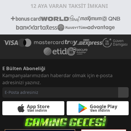
12 AYA VARAN TAKSİT İMKANI
Güven
Damgası
E Bülten Aboneliği
Kampanyalarımızdan haberdar olmak için e-posta
adresinizi yazınız.
App Store
Google Play
'dan indirin
'den indirin