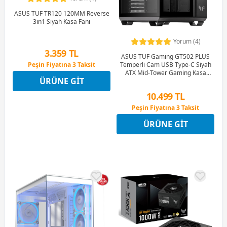
ASUS TUF TR120 120MM Reverse
3in1 Siyah Kasa Fanı
Yorum (4)
3.359 TL
ASUS TUF Gaming GT502 PLUS
Peşin Fiyatına 3 Taksit
Temperli Cam USB Type-C Siyah
ATX Mid-Tower Gaming Kasa
12 Ay x 395 TL taksitle
ÜRÜNE GIT
(90DC0090-B19010)
Peşin Fiyatına 3 Taksit
10.499 TL
Peşin Fiyatına 3 Taksit
12 Ay x 1.235 TL taksitle
ÜRÜNE GIT
Peşin Fiyatına 3 Taksit