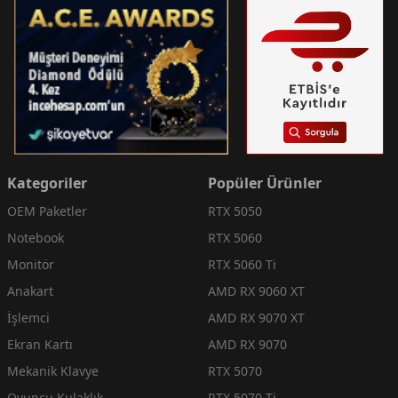
Kategoriler
Popüler Ürünler
OEM Paketler
RTX 5050
Notebook
RTX 5060
Monitör
RTX 5060 Ti
Anakart
AMD RX 9060 XT
İşlemci
AMD RX 9070 XT
Ekran Kartı
AMD RX 9070
Mekanik Klavye
RTX 5070
Oyuncu Kulaklık
RTX 5070 Ti