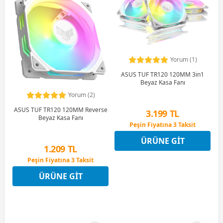
Yorum (1)
ASUS TUF TR120 120MM 3in1
Beyaz Kasa Fanı
Yorum (2)
ASUS TUF TR120 120MM Reverse
3.199 TL
Beyaz Kasa Fanı
Peşin Fiyatına 3 Taksit
12 Ay x 376 TL taksitle
ÜRÜNE GIT
Peşin Fiyatına 3 Taksit
1.209 TL
Peşin Fiyatına 3 Taksit
12 Ay x 142 TL taksitle
ÜRÜNE GIT
Peşin Fiyatına 3 Taksit