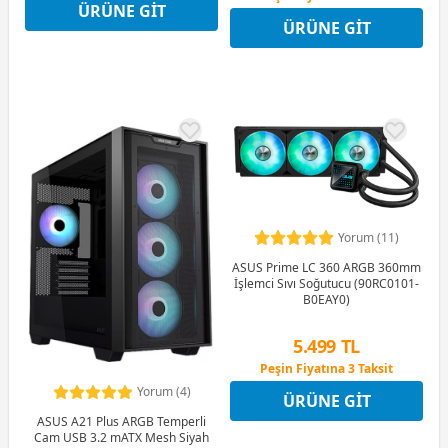
ÜRÜNE GIT
Peşin Fiyatına 3 Taksit
12 Ay x 706 TL taksitle
ÜRÜNE GIT
Peşin Fiyatına 3 Taksit
Yorum (11)
ASUS Prime LC 360 ARGB 360mm
İşlemci Sıvı Soğutucu (90RC0101-
B0EAY0)
5.499 TL
Peşin Fiyatına 3 Taksit
12 Ay x 647 TL taksitle
Yorum (4)
ÜRÜNE GIT
Peşin Fiyatına 3 Taksit
ASUS A21 Plus ARGB Temperli
Cam USB 3.2 mATX Mesh Siyah