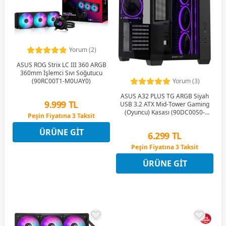
Yorum (2)
ASUS ROG Strix LC III 360 ARGB
360mm İşlemci Sıvı Soğutucu
(90RC00T1-M0UAY0)
Yorum (3)
ASUS A32 PLUS TG ARGB Siyah
9.999 TL
USB 3.2 ATX Mid-Tower Gaming
(Oyuncu) Kasası (90DC00S0-
Peşin Fiyatına 3 Taksit
B19000)
12 Ay x 1.176 TL taksitle
ÜRÜNE GIT
Peşin Fiyatına 3 Taksit
6.299 TL
Peşin Fiyatına 3 Taksit
12 Ay x 741 TL taksitle
ÜRÜNE GIT
Peşin Fiyatına 3 Taksit