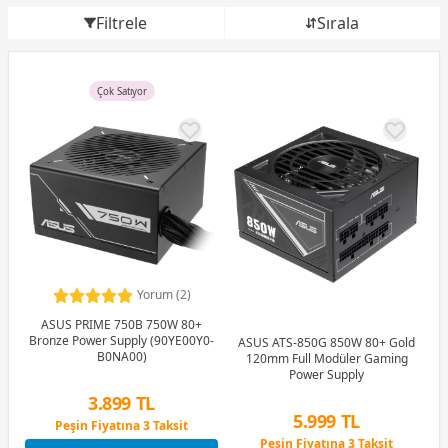
Filtrele
Sırala
Çok Satıyor
Yorum (2)
ASUS PRIME 750B 750W 80+
Bronze Power Supply (90YE00Y0-
ASUS ATS-850G 850W 80+ Gold
B0NA00)
120mm Full Modüler Gaming
Power Supply
3.899 TL
5.999 TL
Peşin Fiyatına 3 Taksit
12 Ay x 459 TL taksitle
Peşin Fiyatına 3 Taksit