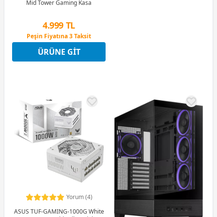
Mid Tower Gaming Kasa
4.999 TL
Peşin Fiyatına 3 Taksit
12 Ay x 588 TL taksitle
ÜRÜNE GIT
Peşin Fiyatına 3 Taksit
Yorum (4)
ASUS TUF-GAMING-1000G White