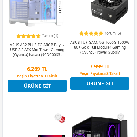
Yorum (5)
Yorum (1)
ASUS TUF-GAMING-1000G 1000W
ASUS A32 PLUS TG ARGB Beyaz
80+ Gold Full Modüler Gaming
USB 3.2 ATX Mid-Tower Gaming
(Oyuncu) Power Supply
(Oyuncu) Kasası (90DC00S3-
B19000)
7.999 TL
6.269 TL
Peşin Fiyatına 3 Taksit
Peşin Fiyatına 3 Taksit
12 Ay x 941 TL taksitle
12 Ay x 737 TL taksitle
ÜRÜNE GIT
Peşin Fiyatına 3 Taksit
ÜRÜNE GIT
Peşin Fiyatına 3 Taksit