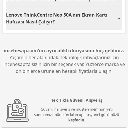
uygulamaların hızlı yüklenmesini sağlayarak, genel
Lenovo ThinkCentre Neo 50A 23.8 Gen 5, günlük ofis
sistem performansını artırır.
Lenovo ThinkCentre Neo 50A'nın Ekran Kartı
işleri, eğitim ve çoklu görevler yürüten kullanıcılar
için idealdir. Ayrıca, dokunmatik ekranı ve güçlü
Hafızası Nasıl Çalışır?
donanımı ile interaktif çalışmayı seven kullanıcılara
hitap etmektedir.
Bu cihazda kullanılan ekran kartı paylaşımlı hafıza
teknolojisine sahiptir. Bu teknoloji, gerektiğinde
sistem belleğinden grafik işlemcisine dinamik bellek
tahsis edilmesine olanak tanır.
incehesap.com’un ayrıcalıklı dünyasına hoş geldiniz.
Yaşamın her alanındaki teknolojik ihtiyaçlarınız için
incehesap’ta sizin için bir seçenek var. Yüzlerce marka ve
on binlerce ürüne en hesaplı fiyatlarla ulaşın.
Tek Tıkla Güvenli Alışveriş
Güvenilir alışveriş ve müşteri memnuniyeti
sunmamızı mümkün kılan operasyonel gücümüzü
keşfedin
.