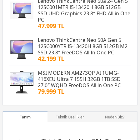
Lenovo ThinkCentre Neo 50a 24 Gen 5
12SC001MTR i5-13420H 8GB 512GB
SSD UHD Graphics 23.8″ FHD All in One
PC
47.999 TL
Lenovo ThinkCentre Neo 50A Gen 5
12SC000YTR i5-13420H 8GB 512GB M2
SSD 23.8″ FreeDOS All In One PC
42.199 TL
MSI MODERN AM273QP AI 1UMG-
416XEU Ultra 7 155H 32GB 1TB SSD
27.0″ WQHD FreeDOS All in One PC
79.999 TL
Tanım
Teknik Özellikler
Neden Biz?