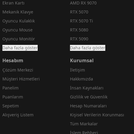
Ekran Kartı
AMD RX 9070
Mekanik Klavye
RTX 5070
Oyuncu Kulaklık
RTX 5070 Ti
Oyuncu Mouse
RTX 5080
Oyuncu Monitör
RTX 5090
Daha fazla göster
Daha fazla göster
Hesabım
Kurumsal
Çözüm Merkezi
İletişim
Müşteri Hizmetleri
Hakkımızda
Panelim
İnsan Kaynakları
Puanlarım
Gizlilik ve Güvenlik
Sepetim
Hesap Numaraları
Alışveriş Listem
Kişisel Verilerin Korunması
Tüm Markalar
İşlem Rehberi