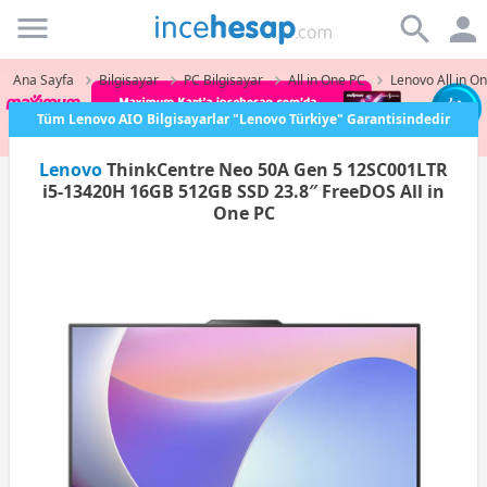
Incehesap
Ana Sayfa
Bilgisayar
PC Bilgisayar
All in One PC
Lenovo All in O
Tüm Lenovo AIO Bilgisayarlar "Lenovo Türkiye" Garantisindedir
Lenovo
ThinkCentre Neo 50A Gen 5 12SC001LTR
i5-13420H 16GB 512GB SSD 23.8″ FreeDOS All in
One PC