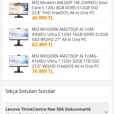
MSI Modern AM242P 1M-2269XEU Intel
Core 5 120U 8GB DDR5 512GB SSD
23.8″ FHD FreeDOS All-in-One PC
46.999 TL
MSI MODERN AM273QP AI 1UM-
430XEU Ultra 5 125H 16GB DDR5 512GB
SSD WQHD 27″ All in One PC
62.499 TL
MSI MODERN AM273QP AI 1UMG-
416XEU Ultra 7 155H 32GB 1TB SSD
27.0″ WQHD FreeDOS All in One PC
79.999 TL
Sıkça Sorulan Sorular
Lenovo ThinkCentre Neo 50A Dokunmatik