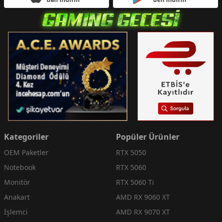
Kategoriler
Popüler Ürünler
OEM Paketler
RTX 5050
Notebook
RTX 5060
Monitör
RTX 5060 Ti
Anakart
AMD RX 9060 XT
İşlemci
AMD RX 9070 XT