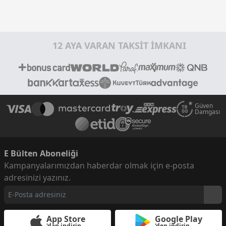
12 AYA VARAN TAKSİT İMKANI
Güven
Damgası
E Bülten Aboneliği
Kampanyalarımızdan haberdar olmak için e-posta
adresinizi yazınız.
App Store
Google Play
'dan indirin
'den indirin