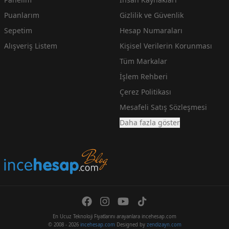
Puanlarım
Gizlilik ve Güvenlik
Sepetim
Hesap Numaraları
Alışveriş Listem
Kişisel Verilerin Korunması
Tüm Markalar
İşlem Rehberi
Çerez Politikası
Mesafeli Satış Sözleşmesi
Daha fazla göster
En Ucuz Teknoloji Fiyatlarını arayanlara incehesap.com
© 2008 - 2026
incehesap.com
Designed by
zendizayn.com