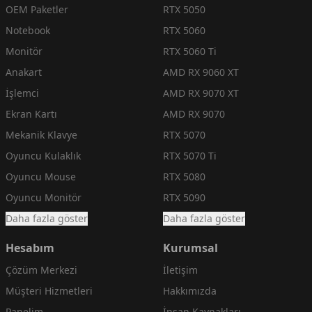
OEM Paketler
RTX 5050
Notebook
RTX 5060
Monitör
RTX 5060 Ti
Anakart
AMD RX 9060 XT
İşlemci
AMD RX 9070 XT
Ekran Kartı
AMD RX 9070
Mekanik Klavye
RTX 5070
Oyuncu Kulaklık
RTX 5070 Ti
Oyuncu Mouse
RTX 5080
Oyuncu Monitör
RTX 5090
Daha fazla göster
Daha fazla göster
Hesabım
Kurumsal
Çözüm Merkezi
İletişim
Müşteri Hizmetleri
Hakkımızda
Panelim
İnsan Kaynakları