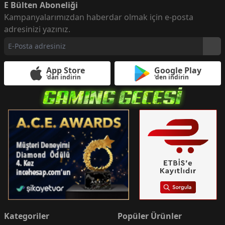
E Bülten Aboneliği
Kampanyalarımızdan haberdar olmak için e-posta
adresinizi yazınız.
App Store
Google Play
'dan indirin
'den indirin
Kategoriler
Popüler Ürünler