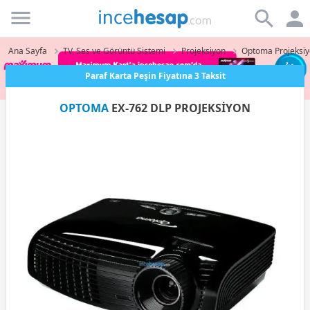
Incehesap
Ana Sayfa
TV, Ses ve Görüntü Sistemi
Projeksiyon
Optoma Projeksi
Paraf Karta Peşin Fiyatına 3 Taksit
OPTOMA
EX-762 DLP PROJEKSİYON