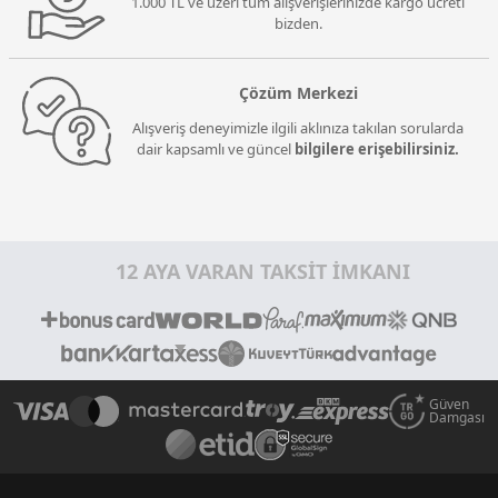
1.000 TL ve üzeri tüm alışverişlerinizde kargo ücreti
bizden.
Çözüm Merkezi
Alışveriş deneyimizle ilgili aklınıza takılan sorularda
dair kapsamlı ve güncel
bilgilere erişebilirsiniz.
12 AYA VARAN TAKSİT İMKANI
Güven
Damgası