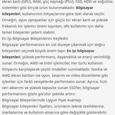
ekran kartı (GPU), RAM, güç kaynağı (PSU), SSD, HDD ve soğutma
sistemleri gibi birçok ürün bulunmaktadır.
Bilgisayar
bileşenleri
, kullanıcının ihtiyaçlarına göre özel olarak seçilir.
Örneğin, oyun oynayanlar için güçlü bir ekran kartı ve yüksek
frekanslı bir işlemci önem taşırken, ofis kullanımı için daha
temel bileşenler yeterli olabilir.
En İyi Bilgisayar Bileşenlerini Keşfedin
Bilgisayar performansını en üst düzeye çıkarmak için doğru
bileşenleri seçmek büyük önem taşır.
En iyi bilgisayar
bileşenleri
, yüksek performans, dayanıklılık ve enerji verimliliği
sunar. Örneğin, AMD ve Intel işlemciler, her türlü kullanım
ihtiyacını karşılayacak çeşitli modeller sunmaktadır. Nvidia ve
AMD ekran kartları ise oyun, tasarım ve video düzenleme gibi
işlemler için farklı seviyelerde performans sunar. Ayrıca, hızlı
veri aktarımı ve yüksek kapasite sunan SSD’ler, bilgisayar
performansını gözle görülür şekilde artırır.
Bilgisayar Bileşenlerinde Uygun Fiyat Avantajı
Bilgisayar bileşenleri fiyatları, ürünlerin teknik özelliklerine,
markalarına ve kullanım amacına göre değişiklik gösterebilir.