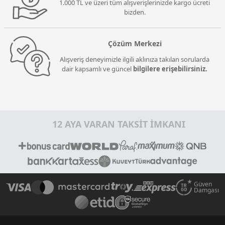
1.000 TL ve üzeri tüm alışverişlerinizde kargo ücreti
bizden.
Çözüm Merkezi
Alışveriş deneyimizle ilgili aklınıza takılan sorularda
dair kapsamlı ve güncel
bilgilere erişebilirsiniz.
12 AYA VARAN TAKSİT İMKANI
Güven
Damgası