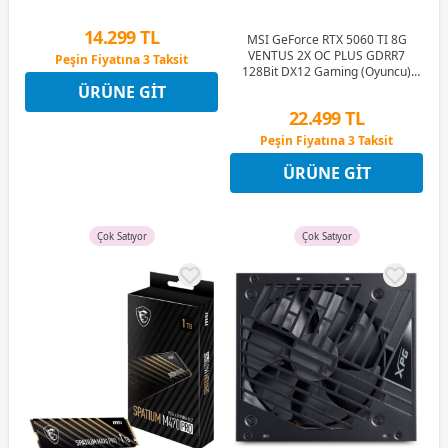
Ram (Bellek)
14.299 TL
MSI GeForce RTX 5060 TI 8G
VENTUS 2X OC PLUS GDRR7
Peşin Fiyatına 3 Taksit
128Bit DX12 Gaming (Oyuncu)
12 Ay x 1.682 TL taksitle
Ekran Kartı
ÜRÜNE GIT
Peşin Fiyatına 3 Taksit
22.499 TL
Peşin Fiyatına 3 Taksit
12 Ay x 2.647 TL taksitle
ÜRÜNE GIT
Peşin Fiyatına 3 Taksit
Çok Satıyor
Çok Satıyor