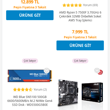
12.899 TL
Yorum (69)
Peşin Fiyatına 3 Taksit
12 Ay x 1.517 TL taksitle
AMD Ryzen 5 7500F 3.70GHz 6
ÜRÜNE GIT
Peşin Fiyatına 3 Taksit
Çekirdek 32MB Önbellek Soket
AM5 Tray İşlemci
7.999 TL
Peşin Fiyatına 3 Taksit
12 Ay x 941 TL taksitle
ÜRÜNE GIT
Peşin Fiyatına 3 Taksit
Çok Satıyor
Çok Satıyor
Yorum (2)
WD Blue SN5100 500GB
6600/5600MB/s M.2 NVMe Gen4
SSD Disk - WDS500G5B0E