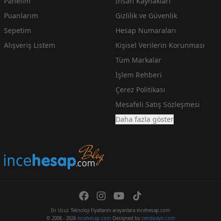
Panelim
İnsan Kaynakları
Puanlarım
Gizlilik ve Güvenlik
Sepetim
Hesap Numaraları
Alışveriş Listem
Kişisel Verilerin Korunması
Tüm Markalar
İşlem Rehberi
Çerez Politikası
Mesafeli Satış Sözleşmesi
Daha fazla göster
En Ucuz Teknoloji Fiyatlarını arayanlara incehesap.com
© 2008 - 2026
incehesap.com
Designed by
zendizayn.com