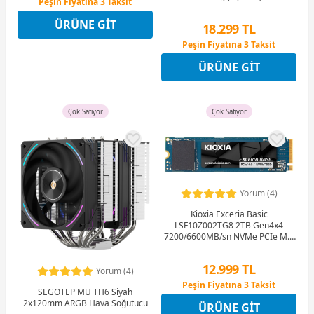
Peşin Fiyatına 3 Taksit
Kartı
12 Ay x 500 TL taksitle
ÜRÜNE GIT
Peşin Fiyatına 3 Taksit
18.299 TL
Peşin Fiyatına 3 Taksit
12 Ay x 2.153 TL taksitle
ÜRÜNE GIT
Peşin Fiyatına 3 Taksit
Çok Satıyor
Çok Satıyor
Yorum (4)
Kioxia Exceria Basic
LSF10Z002TG8 2TB Gen4x4
7200/6600MB/sn NVMe PCIe M.2
SSD
12.999 TL
Yorum (4)
Peşin Fiyatına 3 Taksit
SEGOTEP MU TH6 Siyah
12 Ay x 1.529 TL taksitle
2x120mm ARGB Hava Soğutucu
ÜRÜNE GIT
Peşin Fiyatına 3 Taksit