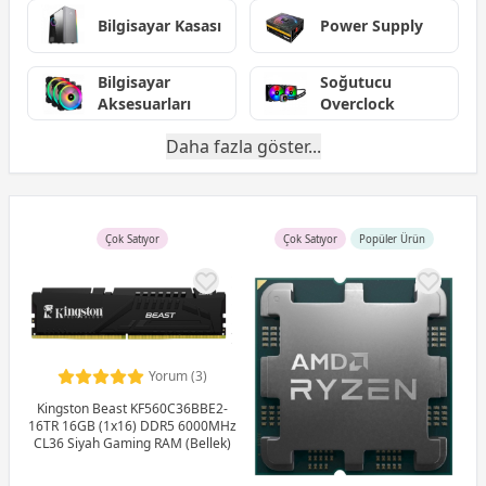
Bilgisayar Kasası
Power Supply
Bilgisayar
Soğutucu
Aksesuarları
Overclock
Daha fazla göster...
Çok Satıyor
Çok Satıyor
Popüler Ürün
Yorum (3)
Kingston Beast KF560C36BBE2-
16TR 16GB (1x16) DDR5 6000MHz
CL36 Siyah Gaming RAM (Bellek)