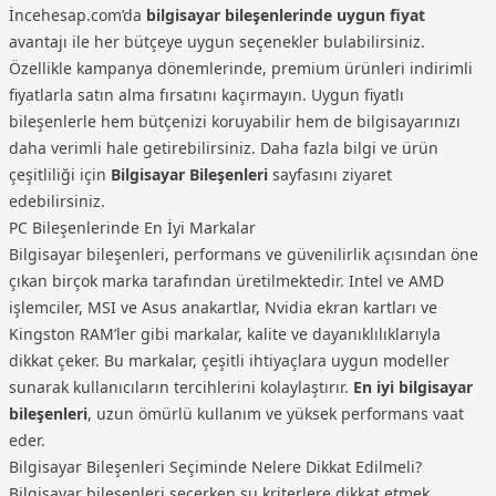
İncehesap.com’da
bilgisayar bileşenlerinde uygun fiyat
avantajı ile her bütçeye uygun seçenekler bulabilirsiniz.
Özellikle kampanya dönemlerinde, premium ürünleri indirimli
fiyatlarla satın alma fırsatını kaçırmayın. Uygun fiyatlı
bileşenlerle hem bütçenizi koruyabilir hem de bilgisayarınızı
daha verimli hale getirebilirsiniz. Daha fazla bilgi ve ürün
çeşitliliği için
Bilgisayar Bileşenleri
sayfasını ziyaret
edebilirsiniz.
PC Bileşenlerinde En İyi Markalar
Bilgisayar bileşenleri, performans ve güvenilirlik açısından öne
çıkan birçok marka tarafından üretilmektedir. Intel ve AMD
işlemciler, MSI ve Asus anakartlar, Nvidia ekran kartları ve
Kingston RAM’ler gibi markalar, kalite ve dayanıklılıklarıyla
dikkat çeker. Bu markalar, çeşitli ihtiyaçlara uygun modeller
sunarak kullanıcıların tercihlerini kolaylaştırır.
En iyi bilgisayar
bileşenleri
, uzun ömürlü kullanım ve yüksek performans vaat
eder.
Bilgisayar Bileşenleri Seçiminde Nelere Dikkat Edilmeli?
Bilgisayar bileşenleri seçerken şu kriterlere dikkat etmek