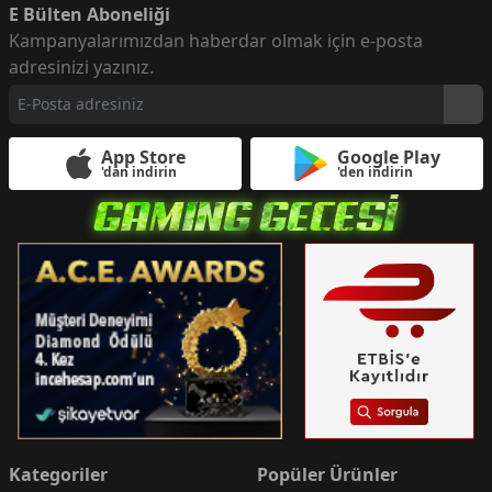
E Bülten Aboneliği
Kampanyalarımızdan haberdar olmak için e-posta
adresinizi yazınız.
App Store
Google Play
'dan indirin
'den indirin
Kategoriler
Popüler Ürünler