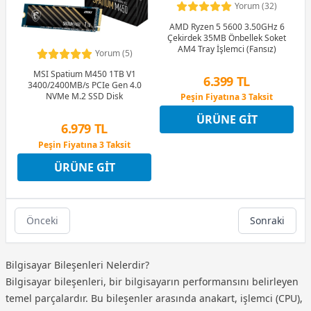
Yorum (32)
AMD Ryzen 5 5600 3.50GHz 6
Çekirdek 35MB Önbellek Soket
AM4 Tray İşlemci (Fansız)
Yorum (5)
MSI Spatium M450 1TB V1
6.399 TL
3400/2400MB/s PCIe Gen 4.0
NVMe M.2 SSD Disk
Peşin Fiyatına 3 Taksit
12 Ay x 753 TL taksitle
ÜRÜNE GIT
Peşin Fiyatına 3 Taksit
6.979 TL
Peşin Fiyatına 3 Taksit
12 Ay x 821 TL taksitle
ÜRÜNE GIT
Peşin Fiyatına 3 Taksit
Önceki
Sonraki
Bilgisayar Bileşenleri Nelerdir?
Bilgisayar bileşenleri, bir bilgisayarın performansını belirleyen
temel parçalardır. Bu bileşenler arasında anakart, işlemci (CPU),