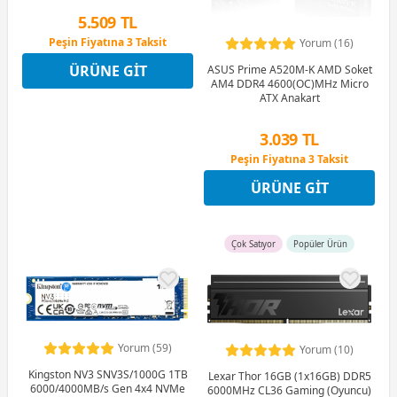
5.509 TL
Peşin Fiyatına 3 Taksit
Yorum (16)
12 Ay x 648 TL taksitle
ÜRÜNE GIT
ASUS Prime A520M-K AMD Soket
Peşin Fiyatına 3 Taksit
AM4 DDR4 4600(OC)MHz Micro
ATX Anakart
3.039 TL
Peşin Fiyatına 3 Taksit
12 Ay x 357 TL taksitle
ÜRÜNE GIT
Peşin Fiyatına 3 Taksit
Çok Satıyor
Popüler Ürün
Yorum (59)
Yorum (10)
Kingston NV3 SNV3S/1000G 1TB
Lexar Thor 16GB (1x16GB) DDR5
6000/4000MB/s Gen 4x4 NVMe
6000MHz CL36 Gaming (Oyuncu)