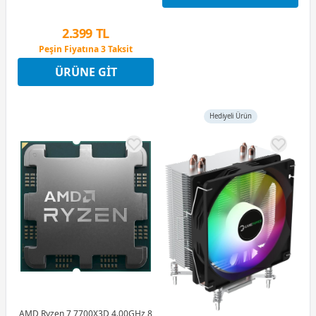
2.399 TL
Peşin Fiyatına 3 Taksit
12 Ay x 282 TL taksitle
ÜRÜNE GIT
Peşin Fiyatına 3 Taksit
Hediyeli Ürün
AMD Ryzen 7 7700X3D 4.00GHz 8