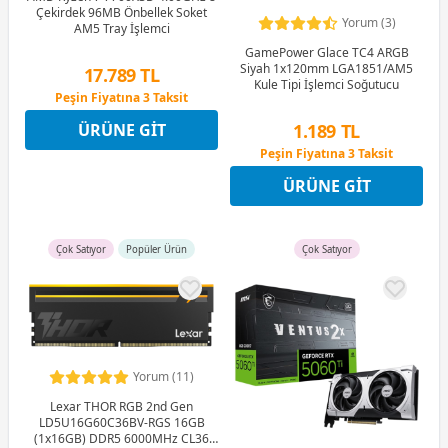
Çekirdek 96MB Önbellek Soket
Yorum (3)
AM5 Tray İşlemci
GamePower Glace TC4 ARGB
Siyah 1x120mm LGA1851/AM5
17.789 TL
Kule Tipi İşlemci Soğutucu
Peşin Fiyatına 3 Taksit
12 Ay x 2.093 TL taksitle
1.189 TL
ÜRÜNE GIT
Peşin Fiyatına 3 Taksit
Peşin Fiyatına 3 Taksit
12 Ay x 140 TL taksitle
ÜRÜNE GIT
Peşin Fiyatına 3 Taksit
Çok Satıyor
Popüler Ürün
Çok Satıyor
Yorum (11)
Lexar THOR RGB 2nd Gen
LD5U16G60C36BV-RGS 16GB
(1x16GB) DDR5 6000MHz CL36