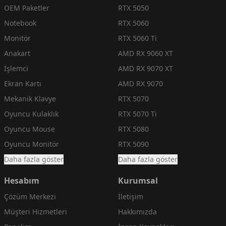
OEM Paketler
RTX 5050
Notebook
RTX 5060
Monitör
RTX 5060 Ti
Anakart
AMD RX 9060 XT
İşlemci
AMD RX 9070 XT
Ekran Kartı
AMD RX 9070
Mekanik Klavye
RTX 5070
Oyuncu Kulaklık
RTX 5070 Ti
Oyuncu Mouse
RTX 5080
Oyuncu Monitör
RTX 5090
Daha fazla göster
Daha fazla göster
Hesabım
Kurumsal
Çözüm Merkezi
İletişim
Müşteri Hizmetleri
Hakkımızda