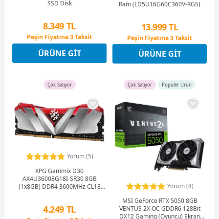
SSD Disk
Ram (LD5U16G60C360V-RGS)
8.349 TL
13.999 TL
Peşin Fiyatına 3 Taksit
Peşin Fiyatına 3 Taksit
12 Ay x 982 TL taksitle
12 Ay x 1.647 TL taksitle
ÜRÜNE GIT
ÜRÜNE GIT
Peşin Fiyatına 3 Taksit
Peşin Fiyatına 3 Taksit
Çok Satıyor
Çok Satıyor
Popüler Ürün
Yorum (5)
XPG Gammix D30
AX4U36008G18I-SR30 8GB
Yorum (4)
(1x8GB) DDR4 3600MHz CL18
Gaming (Oyuncu) Ram
MSI GeForce RTX 5050 8GB
4.249 TL
VENTUS 2X OC GDDR6 128Bit
DX12 Gaming (Oyuncu) Ekran