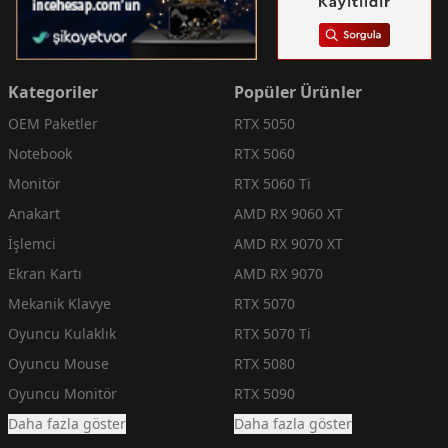
Kategoriler
Popüler Ürünler
OEM Paketler
RTX 5050
Notebook
RTX 5060
Monitör
RTX 5060 Ti
Anakart
AMD RX 9060 XT
İşlemci
AMD RX 9070 XT
Ekran Kartı
AMD RX 9070
Mekanik Klavye
RTX 5070
Oyuncu Kulaklık
RTX 5070 Ti
Oyuncu Mouse
RTX 5080
Oyuncu Monitör
RTX 5090
Daha fazla göster
Daha fazla göster