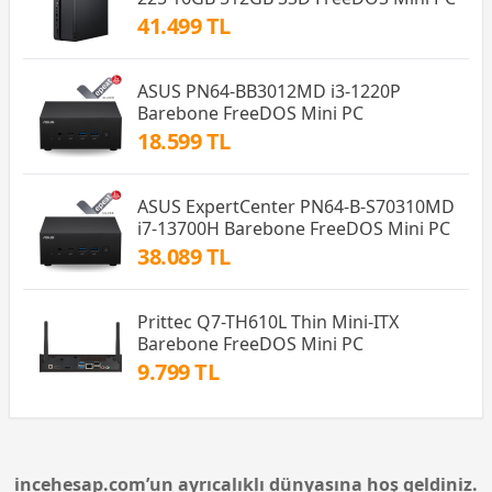
41.499 TL
ASUS PN64-BB3012MD i3-1220P
Barebone FreeDOS Mini PC
18.599 TL
ASUS ExpertCenter PN64-B-S70310MD
i7-13700H Barebone FreeDOS Mini PC
38.089 TL
Prittec Q7-TH610L Thin Mini-ITX
Barebone FreeDOS Mini PC
9.799 TL
incehesap.com’un ayrıcalıklı dünyasına hoş geldiniz.