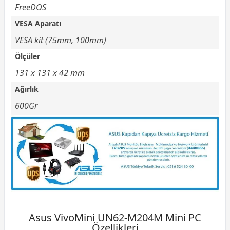
FreeDOS
VESA Aparatı
VESA kit (75mm, 100mm)
Ölçüler
131 x 131 x 42 mm
Ağırlık
600Gr
Asus VivoMini UN62-M204M Mini PC
Özellikleri