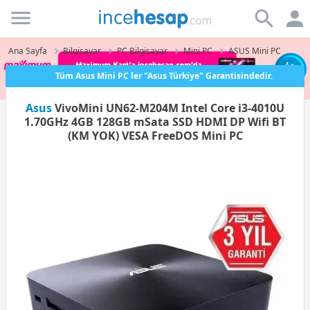
Incehesap
Ana Sayfa
Bilgisayar
PC Bilgisayar
Mini PC
ASUS Mini PC
Tüm Asus Mini PC ler "Asus Türkiye" Garantisindedir.
Asus
VivoMini UN62-M204M Intel Core i3-4010U
1.70GHz 4GB 128GB mSata SSD HDMI DP Wifi BT
(KM YOK) VESA FreeDOS Mini PC