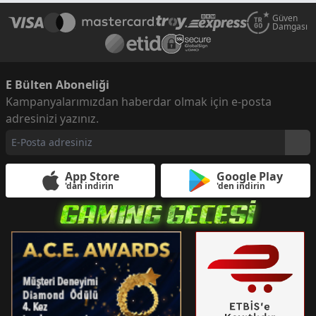
Güven
Damgası
E Bülten Aboneliği
Kampanyalarımızdan haberdar olmak için e-posta
adresinizi yazınız.
App Store
Google Play
'dan indirin
'den indirin