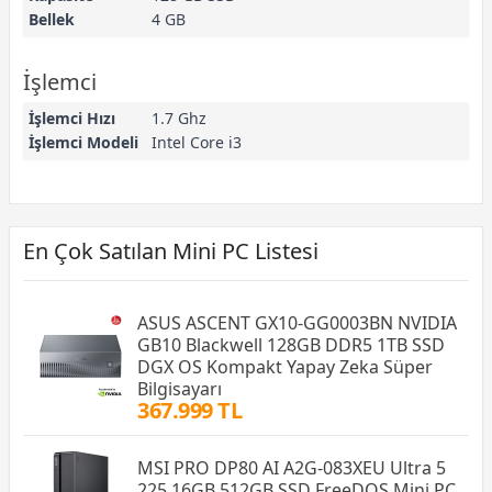
Bellek
4 GB
İşlemci
İşlemci Hızı
1.7 Ghz
İşlemci Modeli
Intel Core i3
En Çok Satılan Mini PC Listesi
ASUS ASCENT GX10-GG0003BN NVIDIA
GB10 Blackwell 128GB DDR5 1TB SSD
DGX OS Kompakt Yapay Zeka Süper
Bilgisayarı
367.999 TL
MSI PRO DP80 AI A2G-083XEU Ultra 5
225 16GB 512GB SSD FreeDOS Mini PC