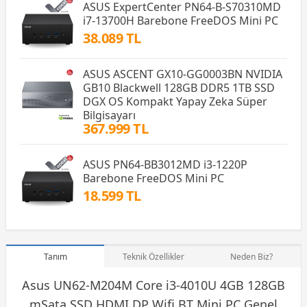
ASUS ExpertCenter PN64-B-S70310MD
i7-13700H Barebone FreeDOS Mini PC
38.089 TL
ASUS ASCENT GX10-GG0003BN NVIDIA
GB10 Blackwell 128GB DDR5 1TB SSD
DGX OS Kompakt Yapay Zeka Süper
Bilgisayarı
367.999 TL
ASUS PN64-BB3012MD i3-1220P
Barebone FreeDOS Mini PC
18.599 TL
Tanım
Teknik Özellikler
Neden Biz?
Asus UN62-M204M Core i3-4010U 4GB 128GB
mSata
SSD
HDMI DP Wifi BT Mini PC Genel