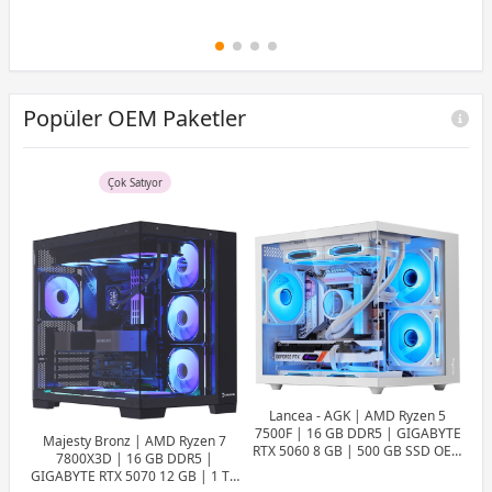
Popüler OEM Paketler
Çok Satıyor
Lancea - AGK | AMD Ryzen 5
7500F | 16 GB DDR5 | GIGABYTE
Majesty Bronz | AMD Ryzen 7
RTX 5060 8 GB | 500 GB SSD OEM
7800X3D | 16 GB DDR5 |
Paket
GIGABYTE RTX 5070 12 GB | 1 TB
7