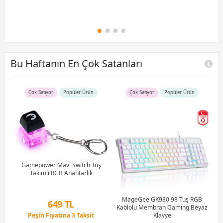
Bu Haftanın En Çok Satanları
Çok Satıyor
Popüler Ürün
Çok Satıyor
Popüler Ürün
R5
u)
)
Gamepower Mavi Switch Tuş
Takımlı RGB Anahtarlık
Li
MageGee GK980 98 Tuş RGB
649 TL
Kablolu Membran Gaming Beyaz
Peşin Fiyatına 3 Taksit
Klavye