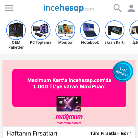
Incehesap
OEM
PC Toplama
Monitör
Notebook
Ekran Kartı
İş
Paketler
Haftanın Fırsatları
Tüm Fırsatları Gör