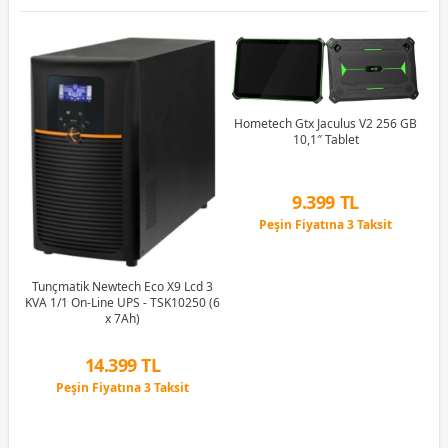
Hometech Gtx Jaculus V2 256 GB
10,1″ Tablet
.5″
9.399 TL
c
Peşin Fiyatına 3 Taksit
Ob
u)
6 Ay x 1.802 TL taksitle
GB
Peşin Fiyatına 3 Taksit
Tunçmatik Newtech Eco X9 Lcd 3
KVA 1/1 On-Line UPS - TSK10250 (6
x 7Ah)
14.399 TL
Peşin Fiyatına 3 Taksit
12 Ay x 1.694 TL taksitle
Peşin Fiyatına 3 Taksit