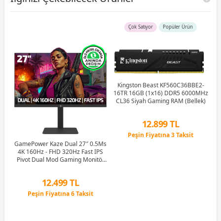
Çok Satıyor
Popüler Ürün
Kingston Beast KF560C36BBE2-
16TR 16GB (1x16) DDR5 6000MHz
G
CL36 Siyah Gaming RAM (Bellek)
M
12.899 TL
Peşin Fiyatına 3 Taksit
Hz
12 Ay x 1.517 TL taksitle
GamePower Kaze Dual 27″ 0.5Ms
ker
Peşin Fiyatına 3 Taksit
4K 160Hz - FHD 320Hz Fast IPS
e
Pivot Dual Mod Gaming Monitör
(Ölü Pikselde Anında Değişim)
12.499 TL
Peşin Fiyatına 6 Taksit
12 Ay x 1.470 TL taksitle
Peşin Fiyatına 6 Taksit