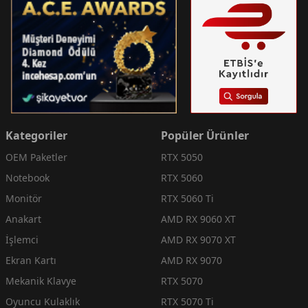
Kategoriler
Popüler Ürünler
OEM Paketler
RTX 5050
Notebook
RTX 5060
Monitör
RTX 5060 Ti
Anakart
AMD RX 9060 XT
İşlemci
AMD RX 9070 XT
Ekran Kartı
AMD RX 9070
Mekanik Klavye
RTX 5070
Oyuncu Kulaklık
RTX 5070 Ti