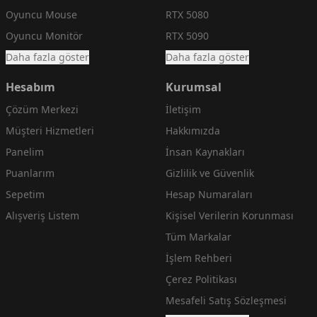
Oyuncu Mouse
RTX 5080
Oyuncu Monitör
RTX 5090
Daha fazla göster
Daha fazla göster
Hesabım
Kurumsal
Çözüm Merkezi
İletişim
Müşteri Hizmetleri
Hakkımızda
Panelim
İnsan Kaynakları
Puanlarım
Gizlilik ve Güvenlik
Sepetim
Hesap Numaraları
Alışveriş Listem
Kişisel Verilerin Korunması
Tüm Markalar
İşlem Rehberi
Çerez Politikası
Mesafeli Satış Sözleşmesi