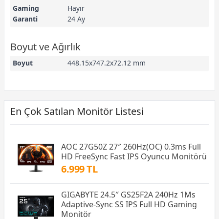
Gaming
Hayır
Garanti
24 Ay
Boyut ve Ağırlık
Boyut
448.15x747.2x72.12‎ mm
En Çok Satılan Monitör Listesi
AOC 27G50Z 27″ 260Hz(OC) 0.3ms Full
HD FreeSync Fast IPS Oyuncu Monitörü
6.999 TL
GIGABYTE 24.5″ GS25F2A 240Hz 1Ms
Adaptive-Sync SS IPS Full HD Gaming
Monitör