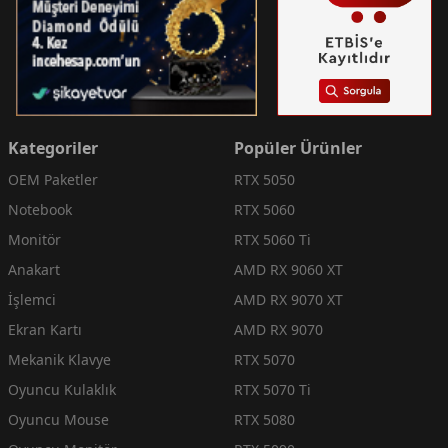
Kategoriler
Popüler Ürünler
OEM Paketler
RTX 5050
Notebook
RTX 5060
Monitör
RTX 5060 Ti
Anakart
AMD RX 9060 XT
İşlemci
AMD RX 9070 XT
Ekran Kartı
AMD RX 9070
Mekanik Klavye
RTX 5070
Oyuncu Kulaklık
RTX 5070 Ti
Oyuncu Mouse
RTX 5080