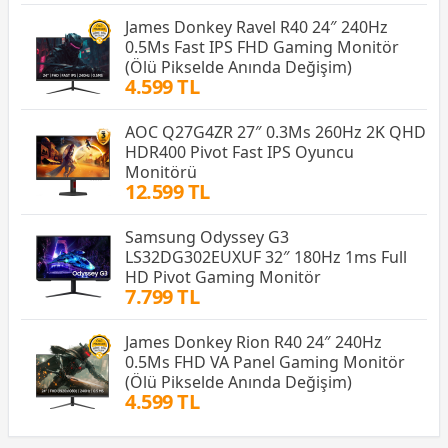
James Donkey Ravel R40 24″ 240Hz
0.5Ms Fast IPS FHD Gaming Monitör
(Ölü Pikselde Anında Değişim)
4.599 TL
AOC Q27G4ZR 27″ 0.3Ms 260Hz 2K QHD
HDR400 Pivot Fast IPS Oyuncu
Monitörü
12.599 TL
Samsung Odyssey G3
LS32DG302EUXUF 32″ 180Hz 1ms Full
HD Pivot Gaming Monitör
7.799 TL
James Donkey Rion R40 24″ 240Hz
0.5Ms FHD VA Panel Gaming Monitör
(Ölü Pikselde Anında Değişim)
4.599 TL