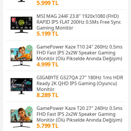
5.999 TL
MSI MAG 244F 23.8″ 1920x1080 (FHD)
RAPID IPS FLAT 200Hz 0.5Ms Free Sync
Gaming Monitör
5.199 TL
GamePower Kaze T10 24″ 260Hz 0.5ms
FHD Fast IPS 2x2W Speaker Gaming
Monitör (Ölü Pikselde Anında Değişim)
4.999 TL
GIGABYTE GS27QA 27″ 180Hz 1ms HDR
Ready 2K QHD IPS Gaming (Oyuncu)
Monitör
8.289 TL
GamePower Kaze T20 27″ 240Hz 0.5ms
FHD Fast IPS 2x2W Speaker Gaming
Monitör (Ölü Pikselde Anında Değişim)
5.799 TL