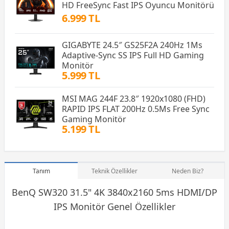
HD FreeSync Fast IPS Oyuncu Monitörü
6.999 TL
GIGABYTE 24.5″ GS25F2A 240Hz 1Ms
Adaptive-Sync SS IPS Full HD Gaming
Monitör
5.999 TL
MSI MAG 244F 23.8″ 1920x1080 (FHD)
RAPID IPS FLAT 200Hz 0.5Ms Free Sync
Gaming Monitör
5.199 TL
Tanım
Teknik Özellikler
Neden Biz?
BenQ SW320 31.5" 4K 3840x2160‎ 5ms HDMI/DP
IPS
Monitör
Genel Özellikler