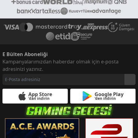
Güven
Damgası
E Bülten Aboneliği
Kampanyalarımızdan haberdar olmak için e-posta
adresinizi yazınız.
App Store
Google Play
'dan indirin
'den indirin