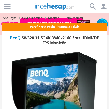
Incehesap
Ana Sayfa
Çevre Birimleri
Monitör
BenQ Monitör
Paraf Karta Peşin Fiyatına 3 Taksit
BenQ
SW320 31.5″ 4K 3840x2160‎ 5ms HDMI/DP
IPS Monitör