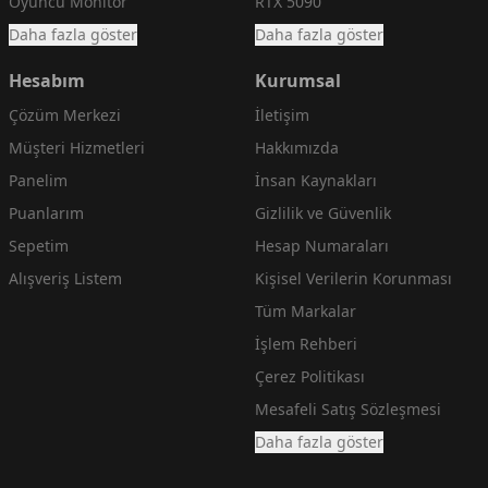
Oyuncu Monitör
RTX 5090
Daha fazla göster
Daha fazla göster
Hesabım
Kurumsal
Çözüm Merkezi
İletişim
Müşteri Hizmetleri
Hakkımızda
Panelim
İnsan Kaynakları
Puanlarım
Gizlilik ve Güvenlik
Sepetim
Hesap Numaraları
Alışveriş Listem
Kişisel Verilerin Korunması
Tüm Markalar
İşlem Rehberi
Çerez Politikası
Mesafeli Satış Sözleşmesi
Daha fazla göster