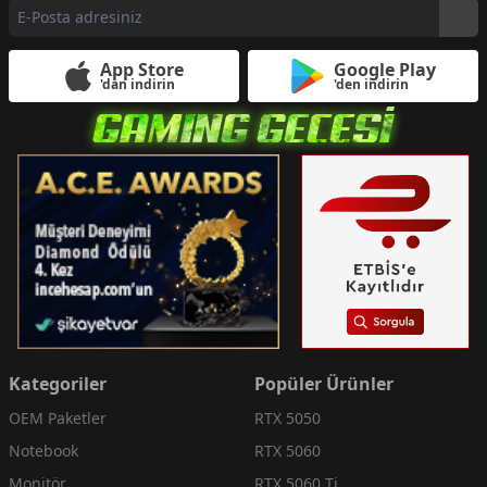
App Store
Google Play
'dan indirin
'den indirin
Kategoriler
Popüler Ürünler
OEM Paketler
RTX 5050
Notebook
RTX 5060
Monitör
RTX 5060 Ti