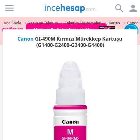
Incehesap
Ana Sayfa
Yazıcı ve Tüketim
Tüketim Malzemeleri
Kartuş
Canon 
Canon
GI-490M Kırmızı Mürekkep Kartuşu
(G1400-G2400-G3400-G4400)