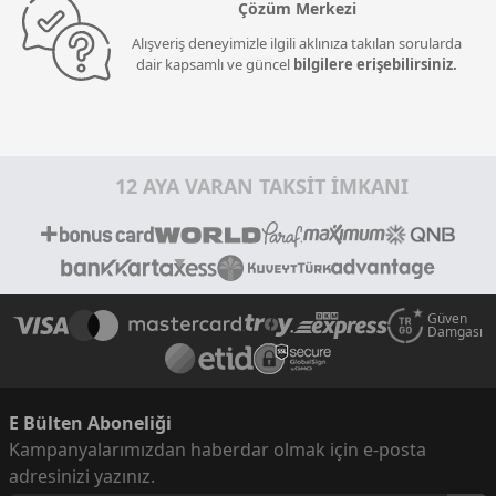
Çözüm Merkezi
Alışveriş deneyimizle ilgili aklınıza takılan sorularda
dair kapsamlı ve güncel
bilgilere erişebilirsiniz.
12 AYA VARAN TAKSİT İMKANI
Güven
Damgası
E Bülten Aboneliği
Kampanyalarımızdan haberdar olmak için e-posta
adresinizi yazınız.