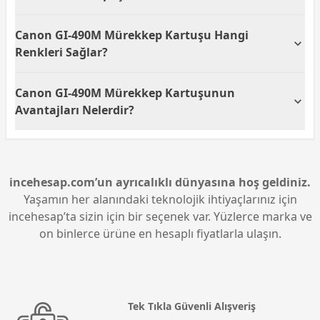
etmek için idealdir.
Canon GI-490M kırmızı mürekkep kartuşu, tek bir
Canon GI-490M Mürekkep Kartuşu Hangi
ünitede kullanım için yeterli miktarda mürekkep
içerir. Bu, uzun süreli kullanımda kesintisiz ve yüksek
Renkleri Sağlar?
kaliteli baskı almanıza yardımcı olur.
Canon GI-490M mürekkep kartuşu, kırmızı renk
Canon GI-490M Mürekkep Kartuşunun
seçeneği sunar. Standart renk tipi sayesinde canlı ve
kaliteli kırmızı tonlarıyla baskılarınızı zenginleştirir.
Avantajları Nelerdir?
Canon GI-490M mürekkep kartuşu, mürekkep
tasarrufu ve kaliteli baskı deneyimi sunan bir tank
mürekkebi türüdür. Kullanıcılar, bu kartuş ile daha az
sıklıkla mürekkep doldururlar ve daha uzun süreli
incehesap.com’un ayrıcalıklı dünyasına hoş geldiniz.
yüksek performans elde ederler.
Yaşamın her alanındaki teknolojik ihtiyaçlarınız için
incehesap’ta sizin için bir seçenek var. Yüzlerce marka ve
on binlerce ürüne en hesaplı fiyatlarla ulaşın.
Tek Tıkla Güvenli Alışveriş