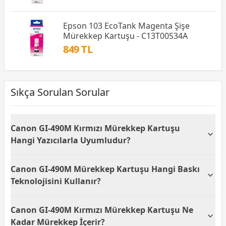
Epson 103 EcoTank Magenta Şişe
Mürekkep Kartuşu - C13T00S34A
849 TL
Sıkça Sorulan Sorular
Canon GI-490M Kırmızı Mürekkep Kartuşu
Hangi Yazıcılarla Uyumludur?
Canon GI-490M Kırmızı Mürekkep Kartuşu, özellikle
Canon GI-490M Mürekkep Kartuşu Hangi Baskı
Canon G1400, G2400, G3400 ve G4400 modelleriyle
uyumlu olacak şekilde tasarlanmıştır. Bu uyumluluk,
Teknolojisini Kullanır?
kullanıcıların yazıcılarının performansını ve baskı
kalitesini artırmasına yardımcı olur.
Canon GI-490M kartuşu, mürekkep baskı
Canon GI-490M Kırmızı Mürekkep Kartuşu Ne
teknolojisiyle çalışır. Bu teknoloji, belgelerde ve
görüntülerde canlı renkler ve net detaylar elde
Kadar Mürekkep İçerir?