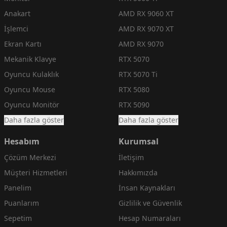
Anakart
AMD RX 9060 XT
İşlemci
AMD RX 9070 XT
Ekran Kartı
AMD RX 9070
Mekanik Klavye
RTX 5070
Oyuncu Kulaklık
RTX 5070 Ti
Oyuncu Mouse
RTX 5080
Oyuncu Monitör
RTX 5090
Daha fazla göster
Daha fazla göster
Hesabım
Kurumsal
Çözüm Merkezi
İletişim
Müşteri Hizmetleri
Hakkımızda
Panelim
İnsan Kaynakları
Puanlarım
Gizlilik ve Güvenlik
Sepetim
Hesap Numaraları