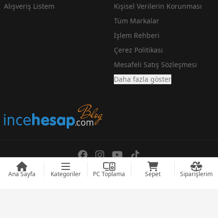
Alışveriş Listem
Kişisel Verilerin Korunması
Tüm Markalar
İşlem Rehberi
Çerez Politikası
Mesafeli Satış Sözleşmesi
Daha fazla göster
En Ucuz Teknoloji Fiyatlarını arayanlara incehesap.com
Ana Sayfa
Kategoriler
PC Toplama
Sepet
Siparişlerim
© 2008 - 2026
incehesap.com
Designed by
zendizayn.com