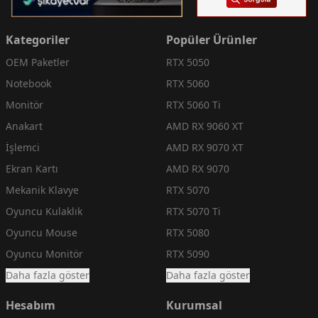
Kategoriler
Popüler Ürünler
OEM Paketler
RTX 5050
Notebook
RTX 5060
Monitör
RTX 5060 Ti
Anakart
AMD RX 9060 XT
İşlemci
AMD RX 9070 XT
Ekran Kartı
AMD RX 9070
Mekanik Klavye
RTX 5070
Oyuncu Kulaklık
RTX 5070 Ti
Oyuncu Mouse
RTX 5080
Oyuncu Monitör
RTX 5090
Daha fazla göster
Daha fazla göster
Hesabım
Kurumsal