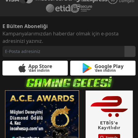
Damgası
E Bülten Aboneliği
Kampanyalarımızdan haberdar olmak için e-posta
adresinizi yazınız.
App Store
Google Play
'dan indirin
'den indirin