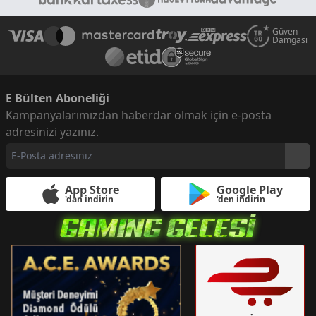
Güven
Damgası
E Bülten Aboneliği
Kampanyalarımızdan haberdar olmak için e-posta
adresinizi yazınız.
App Store
Google Play
'dan indirin
'den indirin