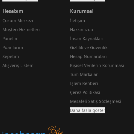
Hesabım
Kurumsal
Çözüm Merkezi
İletişim
Müşteri Hizmetleri
Hakkımızda
Panelim
İnsan Kaynakları
Puanlarım
Gizlilik ve Güvenlik
Sepetim
Hesap Numaraları
Alışveriş Listem
Kişisel Verilerin Korunması
Tüm Markalar
İşlem Rehberi
Çerez Politikası
Mesafeli Satış Sözleşmesi
Daha fazla göster