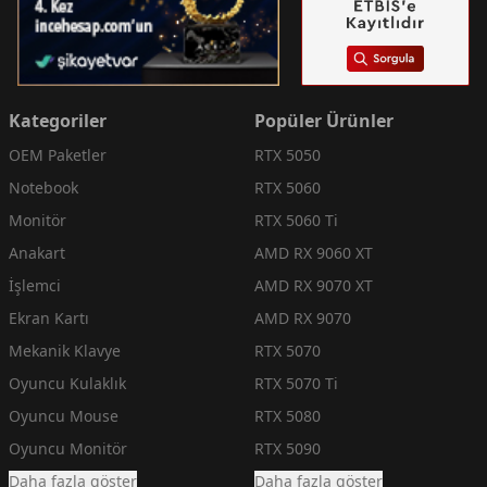
Kategoriler
Popüler Ürünler
OEM Paketler
RTX 5050
Notebook
RTX 5060
Monitör
RTX 5060 Ti
Anakart
AMD RX 9060 XT
İşlemci
AMD RX 9070 XT
Ekran Kartı
AMD RX 9070
Mekanik Klavye
RTX 5070
Oyuncu Kulaklık
RTX 5070 Ti
Oyuncu Mouse
RTX 5080
Oyuncu Monitör
RTX 5090
Daha fazla göster
Daha fazla göster