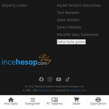
Alışveriş Listem
Kişisel Verilerin Korunması
Tüm Markalar
İşlem Rehberi
Çerez Politikası
Mesafeli Satış Sözleşmesi
Daha fazla göster
En Ucuz Teknoloji Fiyatlarını arayanlara incehesap.com
© 2008 - 2026
incehesap.com
Designed by
zendizayn.com
Ana Sayfa
Kategoriler
PC Toplama
Sepet
Siparişlerim