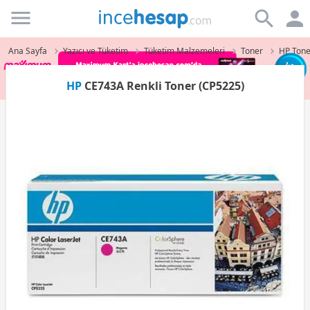
Incehesap
Ana Sayfa
Yazıcı ve Tüketim
Tüketim Malzemeleri
Toner
HP Tone
HP
CE743A Renkli Toner (CP5225)