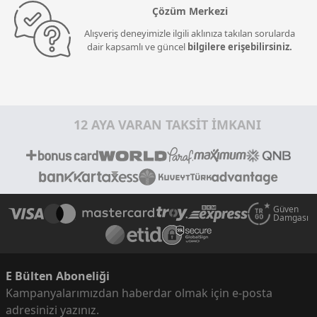
Çözüm Merkezi
Alışveriş deneyimizle ilgili aklınıza takılan sorularda
dair kapsamlı ve güncel
bilgilere erişebilirsiniz.
12 AYA VARAN TAKSİT İMKANI
Güven
Damgası
E Bülten Aboneliği
Kampanyalarımızdan haberdar olmak için e-posta
adresinizi yazınız.