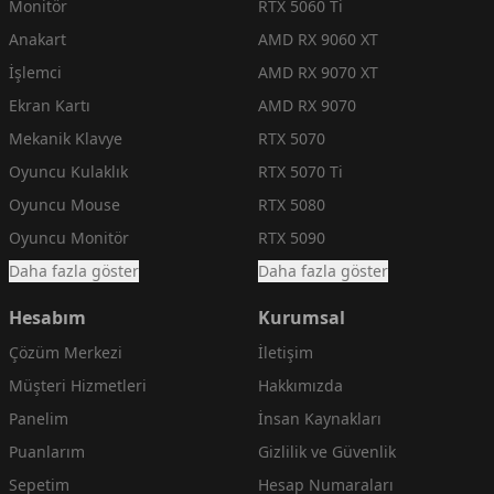
Monitör
RTX 5060 Ti
Anakart
AMD RX 9060 XT
İşlemci
AMD RX 9070 XT
Ekran Kartı
AMD RX 9070
Mekanik Klavye
RTX 5070
Oyuncu Kulaklık
RTX 5070 Ti
Oyuncu Mouse
RTX 5080
Oyuncu Monitör
RTX 5090
Daha fazla göster
Daha fazla göster
Hesabım
Kurumsal
Çözüm Merkezi
İletişim
Müşteri Hizmetleri
Hakkımızda
Panelim
İnsan Kaynakları
Puanlarım
Gizlilik ve Güvenlik
Sepetim
Hesap Numaraları