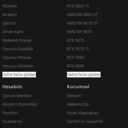
Monitör
RTX 5060 Ti
Anakart
AMD RX 9060 XT
İşlemci
AMD RX 9070 XT
Ekran Kartı
AMD RX 9070
Mekanik Klavye
RTX 5070
Oyuncu Kulaklık
RTX 5070 Ti
Oyuncu Mouse
RTX 5080
Oyuncu Monitör
RTX 5090
Daha fazla göster
Daha fazla göster
Hesabım
Kurumsal
Çözüm Merkezi
İletişim
Müşteri Hizmetleri
Hakkımızda
Panelim
İnsan Kaynakları
Puanlarım
Gizlilik ve Güvenlik