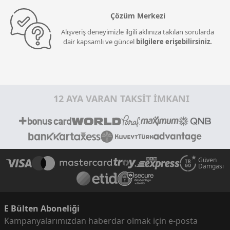
Çözüm Merkezi
Alışveriş deneyimizle ilgili aklınıza takılan sorularda
dair kapsamlı ve güncel
bilgilere erişebilirsiniz.
12 AYA VARAN TAKSİT İMKANI
Güven
Damgası
E Bülten Aboneliği
Kampanyalarımızdan haberdar olmak için e-posta