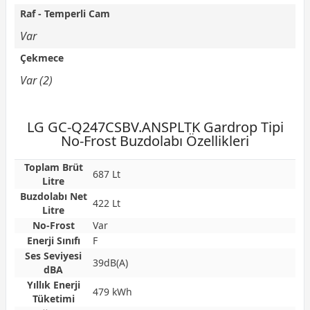
Raf - Temperli Cam
Var
Çekmece
Var (2)
LG GC-Q247CSBV.ANSPLTK Gardrop Tipi
No-Frost Buzdolabı Özellikleri
Toplam Brüt
687 Lt
Litre
Buzdolabı Net
422 Lt
Litre
No-Frost
Var
Enerji Sınıfı
F
Ses Seviyesi
39dB(A)
dBA
Yıllık Enerji
479 kWh
Tüketimi