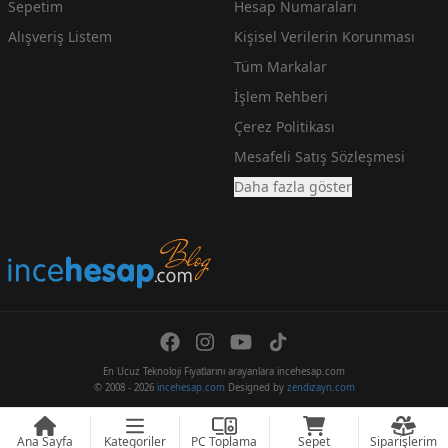
Sepetim
Hesap Numaraları
Alışveriş Listem
Kişisel Verilerin Korunması
Tüm Markalar
İşlem Rehberi
Çerez Politikası
Mesafeli Satış Sözleşmesi
Daha fazla göster
En Ucuz Teknoloji Fiyatlarını arayanlara incehesap.com
© 2008 - 2026
incehesap.com
Designed by
zendizayn.com
Ana Sayfa
Kategoriler
PC Toplama
Sepet
Siparişlerim