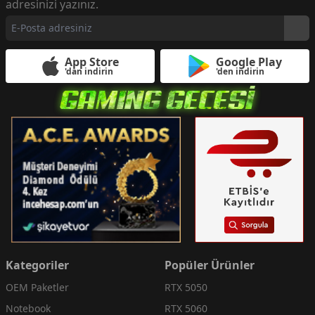
adresinizi yazınız.
App Store
Google Play
'dan indirin
'den indirin
Kategoriler
Popüler Ürünler
OEM Paketler
RTX 5050
Notebook
RTX 5060