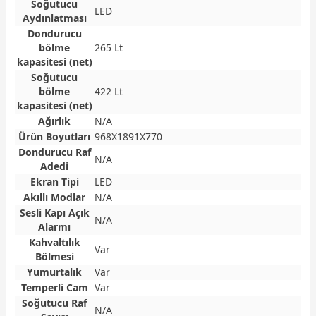
Soğutucu
LED
Aydınlatması
Dondurucu
bölme
265 Lt
kapasitesi (net)
Soğutucu
bölme
422 Lt
kapasitesi (net)
Ağırlık
N/A
Ürün Boyutları
968X1891X770
Dondurucu Raf
N/A
Adedi
Ekran Tipi
LED
Akıllı Modlar
N/A
Sesli Kapı Açık
N/A
Alarmı
Kahvaltılık
Var
Bölmesi
Yumurtalık
Var
Temperli Cam
Var
Soğutucu Raf
N/A