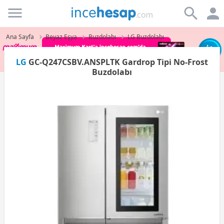
Incehesap
Ana Sayfa
Beyaz Eşya
Buzdolabı
LG Buzdolabı
LG
GC-Q247CSBV.ANSPLTK Gardrop Tipi No-Frost
Buzdolabı