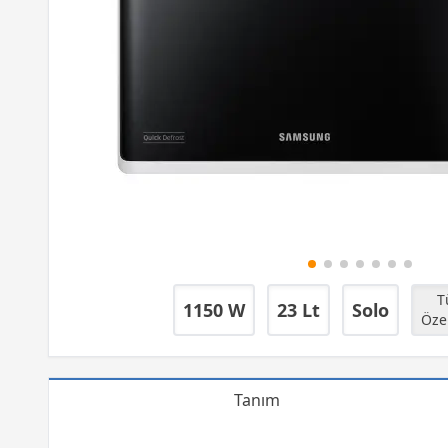
Tüm
1150 W
23 Lt
Solo
Özel
Tanım