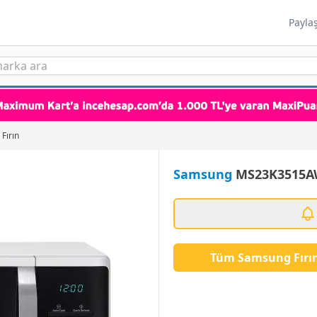
Payla
Fırın
Samsung
MS23K3515AW/
Tüm Samsung Fırın