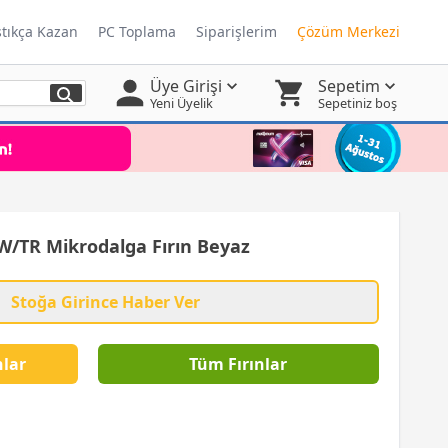
ştıkça Kazan
PC Toplama
Siparişlerim
Çözüm Merkezi
Üye Girişi
Sepetim
Yeni Üyelik
Sepetiniz boş
TR Mikrodalga Fırın Beyaz
Stoğa Girince Haber Ver
lar
Tüm Fırınlar