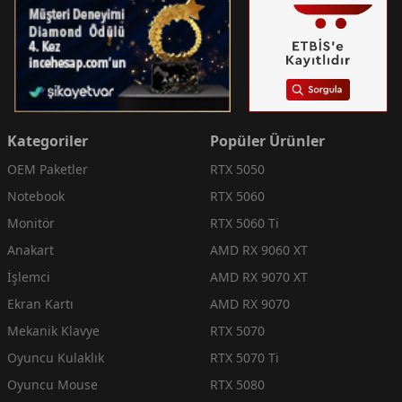
Kategoriler
Popüler Ürünler
OEM Paketler
RTX 5050
Notebook
RTX 5060
Monitör
RTX 5060 Ti
Anakart
AMD RX 9060 XT
İşlemci
AMD RX 9070 XT
Ekran Kartı
AMD RX 9070
Mekanik Klavye
RTX 5070
Oyuncu Kulaklık
RTX 5070 Ti
Oyuncu Mouse
RTX 5080