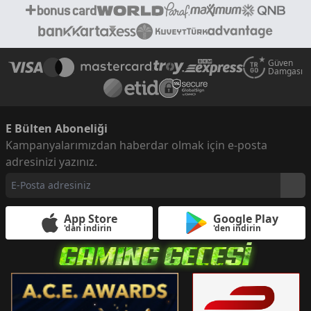
Güven
Damgası
E Bülten Aboneliği
Kampanyalarımızdan haberdar olmak için e-posta
adresinizi yazınız.
App Store
Google Play
'dan indirin
'den indirin