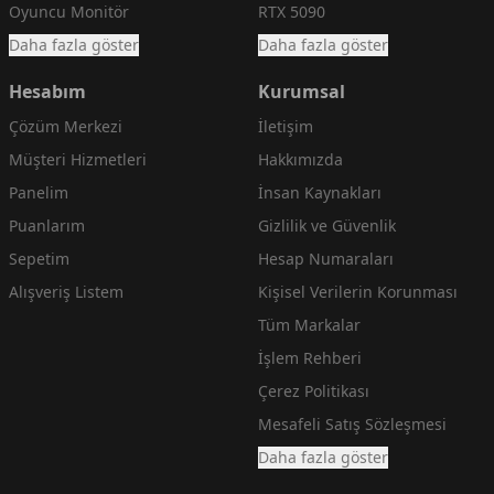
Oyuncu Monitör
RTX 5090
Daha fazla göster
Daha fazla göster
Hesabım
Kurumsal
Çözüm Merkezi
İletişim
Müşteri Hizmetleri
Hakkımızda
Panelim
İnsan Kaynakları
Puanlarım
Gizlilik ve Güvenlik
Sepetim
Hesap Numaraları
Alışveriş Listem
Kişisel Verilerin Korunması
Tüm Markalar
İşlem Rehberi
Çerez Politikası
Mesafeli Satış Sözleşmesi
Daha fazla göster