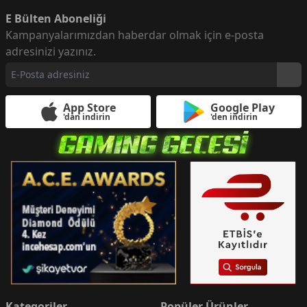
E Bülten Aboneliği
Kampanyalarımızdan haberdar olmak için e-posta
adresinizi yazınız.
App Store
Google Play
'dan indirin
'den indirin
Kategoriler
Popüler Ürünler