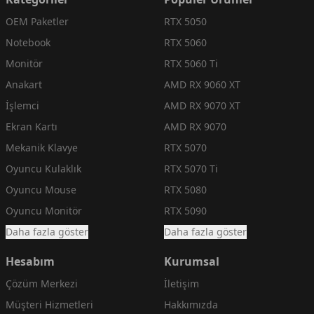
OEM Paketler
RTX 5050
Notebook
RTX 5060
Monitör
RTX 5060 Ti
Anakart
AMD RX 9060 XT
İşlemci
AMD RX 9070 XT
Ekran Kartı
AMD RX 9070
Mekanik Klavye
RTX 5070
Oyuncu Kulaklık
RTX 5070 Ti
Oyuncu Mouse
RTX 5080
Oyuncu Monitör
RTX 5090
Daha fazla göster
Daha fazla göster
Hesabım
Kurumsal
Çözüm Merkezi
İletişim
Müşteri Hizmetleri
Hakkımızda