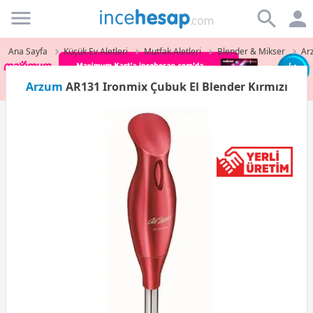
Incehesap
Ana Sayfa
Küçük Ev Aletleri
Mutfak Aletleri
Blender & Mikser
Ar
Arzum
AR131 Ironmix Çubuk El Blender Kırmızı