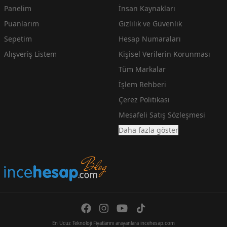
Panelim
İnsan Kaynakları
Puanlarım
Gizlilik ve Güvenlik
Sepetim
Hesap Numaraları
Alışveriş Listem
Kişisel Verilerin Korunması
Tüm Markalar
İşlem Rehberi
Çerez Politikası
Mesafeli Satış Sözleşmesi
Daha fazla göster
En Ucuz Teknoloji Fiyatlarını arayanlara incehesap.com