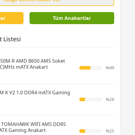
ar
Tüm Anakartlar
 Listesi
650M-R AMD B650 AM5 Soket
C)MHz mATX Anakart
%49
0M K V2 1.0 DDR4 mATX Gaming
%26
0 TOMAHAWK WIFI AM5 DDR5
ATX Gaming Anakart
%25