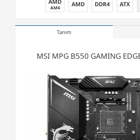
AMD
AMD
DDR4
ATX
AM4
Tanım
MSI MPG B550
GAMING
EDGE