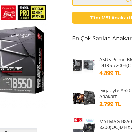
Tüm MSI Anakartl
En Çok Satılan Anakart
ASUS Prime B
DDR5 7200+(O
4.899 TL
Gigabyte A52
Anakart
2.799 TL
MSI MAG B85
8200(OC)MHz 