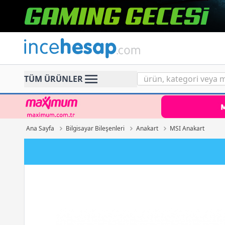
Incehesap
TÜM ÜRÜNLER
Ana Sayfa
Bilgisayar Bileşenleri
Anakart
MSI Anakart
Paraf Karta Peşin Fiyat