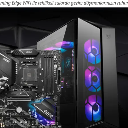
ming Edge WiFi
ile tehlikeli sularda gezin; düşmanlarınızın ruhu