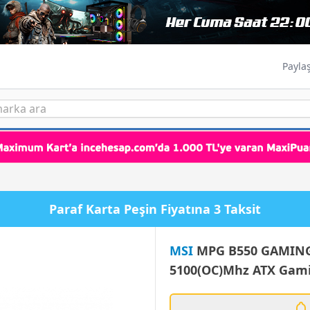
Payla
ına 3 Taksit
MSI
MPG B550 GAMING 
5100(OC)Mhz ATX Gami