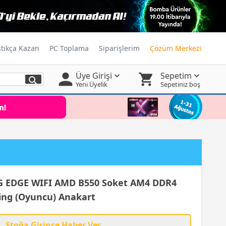
ştıkça Kazan
PC Toplama
Siparişlerim
Çözüm Merkezi
Üye Girişi
Sepetim
Yeni Üyelik
Sepetiniz boş
EDGE WIFI AMD B550 Soket AM4 DDR4
ng (Oyuncu) Anakart
Stoğa Girince Haber Ver