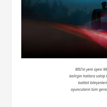
MSI’ın yeni üyesi
MP
belirgin hatlara sahip
kaliteli bileşenl
oyuncuların tüm gereks