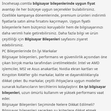
İncehesap.com’da
bilgisayar bileşenlerinde uygun fiyat
avantajı ile her bütçeye uygun seçenekler bulabilirsiniz.
Özellikle kampanya dönemlerinde, premium ürünleri indirimli
fiyatlarla satın alma fırsatını kaçırmayın. Uygun fiyatlı
bileşenlerle hem bütçenizi koruyabilir hem de bilgisayarınızı
daha verimli hale getirebilirsiniz. Daha fazla bilgi ve ürün
çeşitliliği için
Bilgisayar Bileşenleri
sayfasını ziyaret
edebilirsiniz.
PC Bileşenlerinde En İyi Markalar
Bilgisayar bileşenleri, performans ve güvenilirlik açısından öne
çıkan birçok marka tarafından üretilmektedir. Intel ve AMD
işlemciler, MSI ve Asus anakartlar, Nvidia ekran kartları ve
Kingston RAM’ler gibi markalar, kalite ve dayanıklılıklarıyla
dikkat çeker. Bu markalar, çeşitli ihtiyaçlara uygun modeller
sunarak kullanıcıların tercihlerini kolaylaştırır.
En iyi bilgisayar
bileşenleri
, uzun ömürlü kullanım ve yüksek performans vaat
eder.
Bilgisayar Bileşenleri Seçiminde Nelere Dikkat Edilmeli?
Bilgisayar bileşenleri seçerken şu kriterlere dikkat etmek