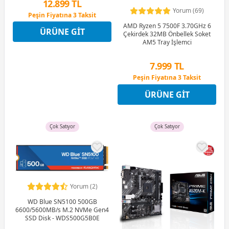
12.899 TL
Yorum (69)
Peşin Fiyatına 3 Taksit
12 Ay x 1.517 TL taksitle
AMD Ryzen 5 7500F 3.70GHz 6
ÜRÜNE GIT
Peşin Fiyatına 3 Taksit
Çekirdek 32MB Önbellek Soket
AM5 Tray İşlemci
7.999 TL
Peşin Fiyatına 3 Taksit
12 Ay x 941 TL taksitle
ÜRÜNE GIT
Peşin Fiyatına 3 Taksit
Çok Satıyor
Çok Satıyor
Yorum (2)
WD Blue SN5100 500GB
6600/5600MB/s M.2 NVMe Gen4
SSD Disk - WDS500G5B0E