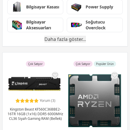
Bilgisayar Kasası
Power Supply
Bilgisayar
Soğutucu
Aksesuarları
Overclock
Daha fazla göster...
Çok Satıyor
Çok Satıyor
Popüler Ürün
Yorum (3)
Kingston Beast KF560C36BBE2-
16TR 16GB (1x16) DDR5 6000MHz
CL36 Siyah Gaming RAM (Bellek)