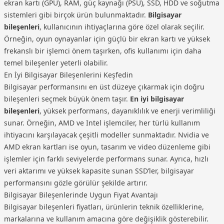
ekran kartı (GPU), RAM, güç kaynağı (PSU), SSD, HDD ve soğutma
sistemleri gibi birçok ürün bulunmaktadır.
Bilgisayar
bileşenleri
, kullanıcının ihtiyaçlarına göre özel olarak seçilir.
Örneğin, oyun oynayanlar için güçlü bir ekran kartı ve yüksek
frekanslı bir işlemci önem taşırken, ofis kullanımı için daha
temel bileşenler yeterli olabilir.
En İyi Bilgisayar Bileşenlerini Keşfedin
Bilgisayar performansını en üst düzeye çıkarmak için doğru
bileşenleri seçmek büyük önem taşır.
En iyi bilgisayar
bileşenleri
, yüksek performans, dayanıklılık ve enerji verimliliği
sunar. Örneğin, AMD ve Intel işlemciler, her türlü kullanım
ihtiyacını karşılayacak çeşitli modeller sunmaktadır. Nvidia ve
AMD ekran kartları ise oyun, tasarım ve video düzenleme gibi
işlemler için farklı seviyelerde performans sunar. Ayrıca, hızlı
veri aktarımı ve yüksek kapasite sunan SSD’ler, bilgisayar
performansını gözle görülür şekilde artırır.
Bilgisayar Bileşenlerinde Uygun Fiyat Avantajı
Bilgisayar bileşenleri fiyatları, ürünlerin teknik özelliklerine,
markalarına ve kullanım amacına göre değişiklik gösterebilir.