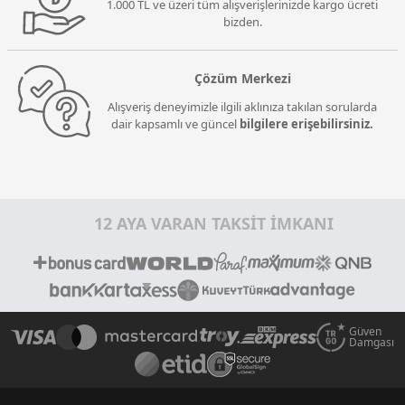
1.000 TL ve üzeri tüm alışverişlerinizde kargo ücreti
bizden.
Çözüm Merkezi
Alışveriş deneyimizle ilgili aklınıza takılan sorularda
dair kapsamlı ve güncel
bilgilere erişebilirsiniz.
12 AYA VARAN TAKSİT İMKANI
Güven
Damgası