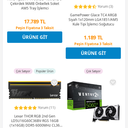
Çekirdek 96MB Önbellek Soket
Yorum (3)
AM5 Tray İşlemci
GamePower Glace TC4 ARGB
Siyah 1x120mm LGA1851/AM5
17.789 TL
Kule Tipi İşlemci Soğutucu
Peşin Fiyatına 3 Taksit
12 Ay x 2.093 TL taksitle
1.189 TL
ÜRÜNE GIT
Peşin Fiyatına 3 Taksit
Peşin Fiyatına 3 Taksit
12 Ay x 140 TL taksitle
ÜRÜNE GIT
Peşin Fiyatına 3 Taksit
Çok Satıyor
Popüler Ürün
Çok Satıyor
Yorum (11)
Lexar THOR RGB 2nd Gen
LD5U16G60C36BV-RGS 16GB
(1x16GB) DDR5 6000MHz CL36