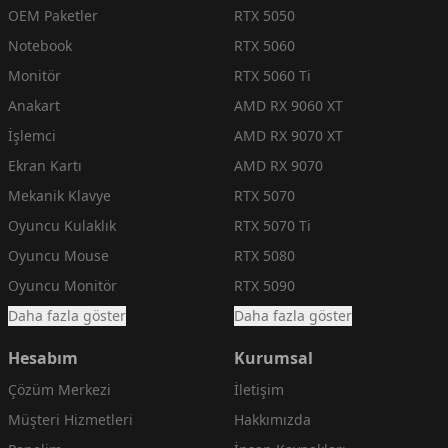
OEM Paketler
RTX 5050
Notebook
RTX 5060
Monitör
RTX 5060 Ti
Anakart
AMD RX 9060 XT
İşlemci
AMD RX 9070 XT
Ekran Kartı
AMD RX 9070
Mekanik Klavye
RTX 5070
Oyuncu Kulaklık
RTX 5070 Ti
Oyuncu Mouse
RTX 5080
Oyuncu Monitör
RTX 5090
Daha fazla göster
Daha fazla göster
Hesabım
Kurumsal
Çözüm Merkezi
İletişim
Müşteri Hizmetleri
Hakkımızda