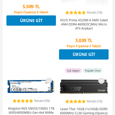
5.509 TL
Peşin Fiyatına 3 Taksit
Yorum (16)
12 Ay x 648 TL taksitle
ÜRÜNE GIT
ASUS Prime A520M-K AMD Soket
Peşin Fiyatına 3 Taksit
AM4 DDR4 4600(OC)MHz Micro
ATX Anakart
3.039 TL
Peşin Fiyatına 3 Taksit
12 Ay x 357 TL taksitle
ÜRÜNE GIT
Peşin Fiyatına 3 Taksit
Çok Satıyor
Popüler Ürün
Yorum (59)
Yorum (10)
Kingston NV3 SNV3S/1000G 1TB
Lexar Thor 16GB (1x16GB) DDR5
6000/4000MB/s Gen 4x4 NVMe
6000MHz CL36 Gaming (Oyuncu)