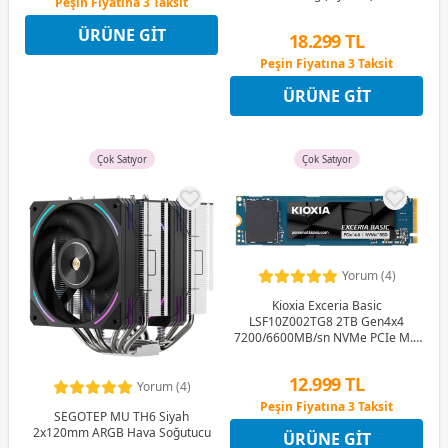
Peşin Fiyatına 3 Taksit
Kartı
12 Ay x 500 TL taksitle
ÜRÜNE GIT
Peşin Fiyatına 3 Taksit
18.299 TL
Peşin Fiyatına 3 Taksit
12 Ay x 2.153 TL taksitle
ÜRÜNE GIT
Peşin Fiyatına 3 Taksit
Çok Satıyor
Çok Satıyor
Yorum (4)
Kioxia Exceria Basic
LSF10Z002TG8 2TB Gen4x4
7200/6600MB/sn NVMe PCIe M.2
SSD
12.999 TL
Yorum (4)
Peşin Fiyatına 3 Taksit
SEGOTEP MU TH6 Siyah
12 Ay x 1.529 TL taksitle
2x120mm ARGB Hava Soğutucu
ÜRÜNE GIT
Peşin Fiyatına 3 Taksit