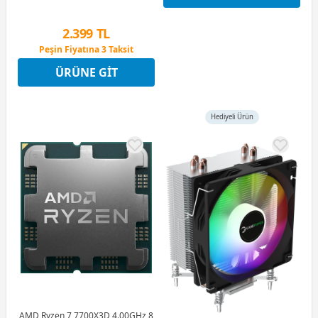
2.399 TL
Peşin Fiyatına 3 Taksit
12 Ay x 282 TL taksitle
ÜRÜNE GIT
Peşin Fiyatına 3 Taksit
Hediyeli Ürün
AMD Ryzen 7 7700X3D 4.00GHz 8