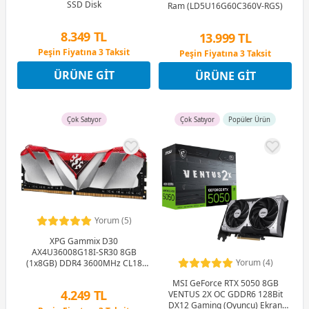
SSD Disk
Ram (LD5U16G60C360V-RGS)
8.349 TL
13.999 TL
Peşin Fiyatına 3 Taksit
Peşin Fiyatına 3 Taksit
12 Ay x 982 TL taksitle
12 Ay x 1.647 TL taksitle
ÜRÜNE GIT
ÜRÜNE GIT
Peşin Fiyatına 3 Taksit
Peşin Fiyatına 3 Taksit
Çok Satıyor
Çok Satıyor
Popüler Ürün
Yorum (5)
XPG Gammix D30
AX4U36008G18I-SR30 8GB
Yorum (4)
(1x8GB) DDR4 3600MHz CL18
Gaming (Oyuncu) Ram
MSI GeForce RTX 5050 8GB
4.249 TL
VENTUS 2X OC GDDR6 128Bit
DX12 Gaming (Oyuncu) Ekran