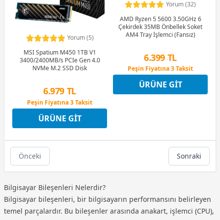
Yorum (32)
AMD Ryzen 5 5600 3.50GHz 6
Çekirdek 35MB Önbellek Soket
AM4 Tray İşlemci (Fansız)
Yorum (5)
MSI Spatium M450 1TB V1
6.399 TL
3400/2400MB/s PCIe Gen 4.0
NVMe M.2 SSD Disk
Peşin Fiyatına 3 Taksit
12 Ay x 753 TL taksitle
ÜRÜNE GIT
Peşin Fiyatına 3 Taksit
6.979 TL
Peşin Fiyatına 3 Taksit
12 Ay x 821 TL taksitle
ÜRÜNE GIT
Peşin Fiyatına 3 Taksit
Önceki
Sonraki
Bilgisayar Bileşenleri Nelerdir?
Bilgisayar bileşenleri, bir bilgisayarın performansını belirleyen
temel parçalardır. Bu bileşenler arasında anakart, işlemci (CPU),