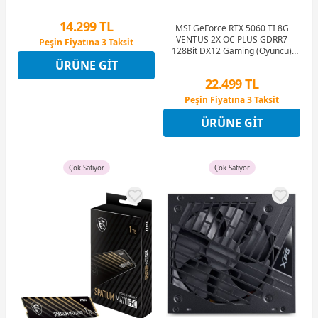
Ram (Bellek)
14.299 TL
MSI GeForce RTX 5060 TI 8G
VENTUS 2X OC PLUS GDRR7
Peşin Fiyatına 3 Taksit
128Bit DX12 Gaming (Oyuncu)
12 Ay x 1.682 TL taksitle
Ekran Kartı
ÜRÜNE GIT
Peşin Fiyatına 3 Taksit
22.499 TL
Peşin Fiyatına 3 Taksit
12 Ay x 2.647 TL taksitle
ÜRÜNE GIT
Peşin Fiyatına 3 Taksit
Çok Satıyor
Çok Satıyor