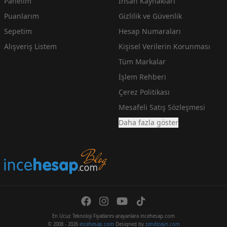
Panelim
İnsan Kaynakları
Puanlarım
Gizlilik ve Güvenlik
Sepetim
Hesap Numaraları
Alışveriş Listem
Kişisel Verilerin Korunması
Tüm Markalar
İşlem Rehberi
Çerez Politikası
Mesafeli Satış Sözleşmesi
Daha fazla göster
En Ucuz Teknoloji Fiyatlarını arayanlara incehesap.com
© 2008 - 2026
incehesap.com
Designed by
zendizayn.com