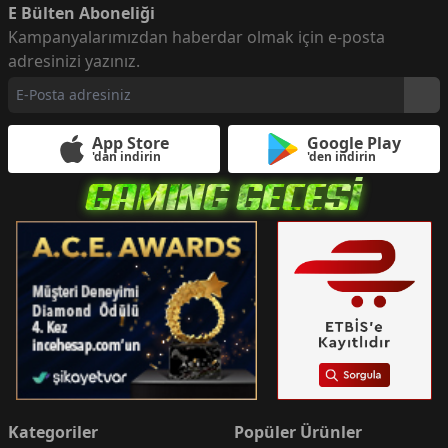
E Bülten Aboneliği
Kampanyalarımızdan haberdar olmak için e-posta
adresinizi yazınız.
App Store
Google Play
'dan indirin
'den indirin
Kategoriler
Popüler Ürünler