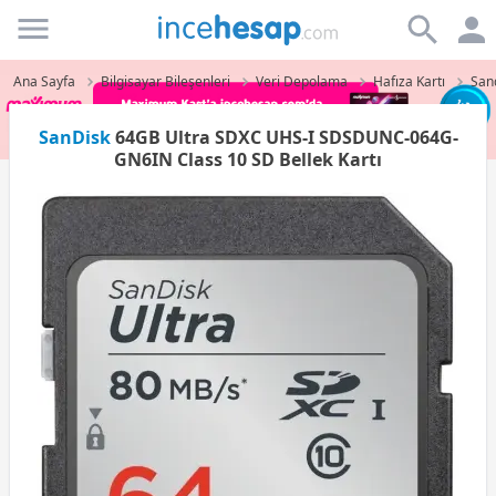
Incehesap
Ana Sayfa
Bilgisayar Bileşenleri
Veri Depolama
Hafıza Kartı
Sand
SanDisk
64GB Ultra SDXC UHS-I SDSDUNC-064G-
GN6IN Class 10 SD Bellek Kartı