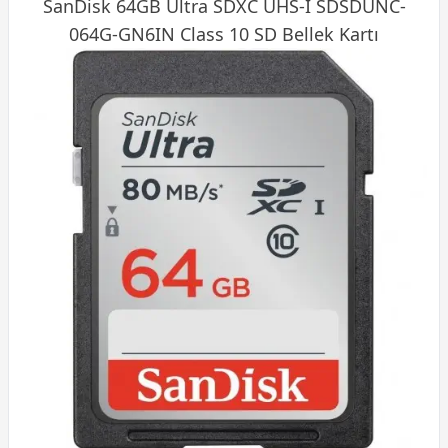
SanDisk 64GB Ultra SDXC UHS-I SDSDUNC-
064G-GN6IN Class 10 SD
Bellek
Kartı