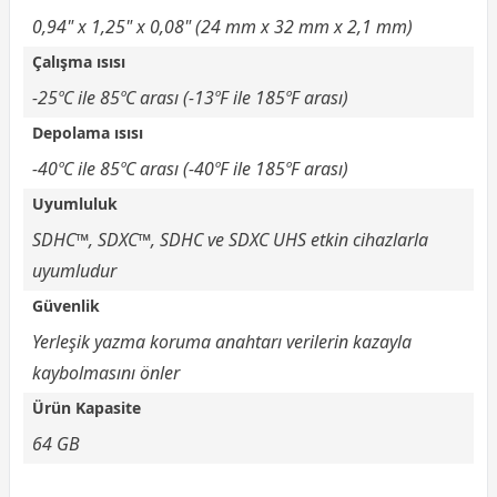
0,94" x 1,25" x 0,08" (24 mm x 32 mm x 2,1 mm)
Çalışma ısısı
-25ºC ile 85ºC arası (-13ºF ile 185ºF arası)
Depolama ısısı
-40ºC ile 85ºC arası (-40ºF ile 185ºF arası)
Uyumluluk
SDHC™, SDXC™, SDHC ve SDXC UHS etkin cihazlarla
uyumludur
Güvenlik
Yerleşik yazma koruma anahtarı verilerin kazayla
kaybolmasını önler
Ürün Kapasite
64 GB