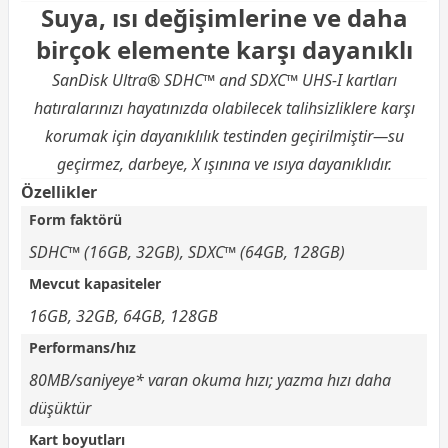
Suya, ısı değişimlerine ve daha
birçok elemente karşı dayanıklı
SanDisk Ultra® SDHC™ and SDXC™ UHS-I kartları
hatıralarınızı hayatınızda olabilecek talihsizliklere karşı
korumak için dayanıklılık testinden geçirilmiştir—su
geçirmez, darbeye, X ışınına ve ısıya dayanıklıdır.
Özellikler
Form faktörü
SDHC™ (16GB, 32GB), SDXC™ (64GB, 128GB)
Mevcut kapasiteler
16GB, 32GB, 64GB, 128GB
Performans/hız
80MB/saniyeye* varan okuma hızı; yazma hızı daha
düşüktür
Kart boyutları