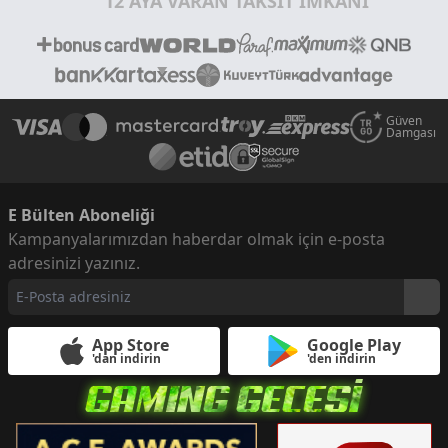
12 AYA VARAN TAKSİT İMKANI
Güven
Damgası
E Bülten Aboneliği
Kampanyalarımızdan haberdar olmak için e-posta
adresinizi yazınız.
App Store
Google Play
'dan indirin
'den indirin