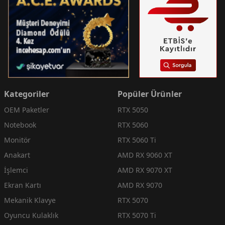
Kategoriler
Popüler Ürünler
OEM Paketler
RTX 5050
Notebook
RTX 5060
Monitör
RTX 5060 Ti
Anakart
AMD RX 9060 XT
İşlemci
AMD RX 9070 XT
Ekran Kartı
AMD RX 9070
Mekanik Klavye
RTX 5070
Oyuncu Kulaklık
RTX 5070 Ti