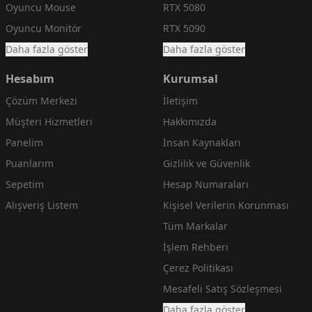
Oyuncu Mouse
RTX 5080
Oyuncu Monitör
RTX 5090
Daha fazla göster
Daha fazla göster
Hesabım
Kurumsal
Çözüm Merkezi
İletişim
Müşteri Hizmetleri
Hakkımızda
Panelim
İnsan Kaynakları
Puanlarım
Gizlilik ve Güvenlik
Sepetim
Hesap Numaraları
Alışveriş Listem
Kişisel Verilerin Korunması
Tüm Markalar
İşlem Rehberi
Çerez Politikası
Mesafeli Satış Sözleşmesi
Daha fazla göster