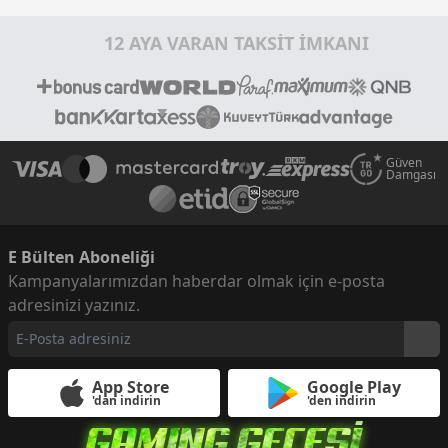
12 AYA VARAN TAKSİT İMKANI
Güven
Damgası
E Bülten Aboneliği
Kampanyalarımızdan haberdar olmak için e-posta
adresinizi yazınız.
App Store
Google Play
'dan indirin
'den indirin