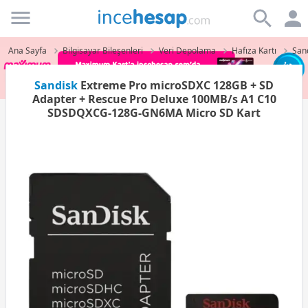
Incehesap
Ana Sayfa
Bilgisayar Bileşenleri
Veri Depolama
Hafıza Kartı
Sand
Sandisk
Extreme Pro microSDXC 128GB + SD
Adapter + Rescue Pro Deluxe 100MB/s A1 C10
SDSDQXCG-128G-GN6MA Micro SD Kart