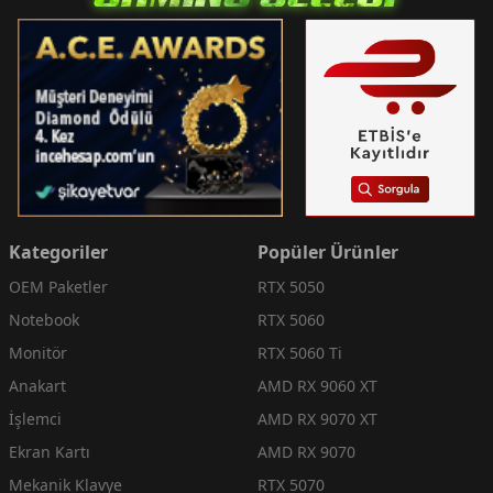
Kategoriler
Popüler Ürünler
OEM Paketler
RTX 5050
Notebook
RTX 5060
Monitör
RTX 5060 Ti
Anakart
AMD RX 9060 XT
İşlemci
AMD RX 9070 XT
Ekran Kartı
AMD RX 9070
Mekanik Klavye
RTX 5070