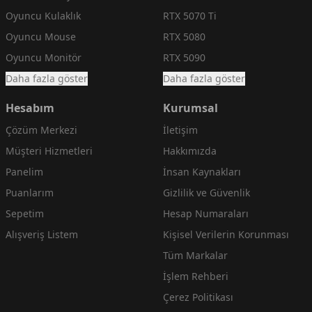
Oyuncu Kulaklık
RTX 5070 Ti
Oyuncu Mouse
RTX 5080
Oyuncu Monitör
RTX 5090
Daha fazla göster
Daha fazla göster
Hesabım
Kurumsal
Çözüm Merkezi
İletişim
Müşteri Hizmetleri
Hakkımızda
Panelim
İnsan Kaynakları
Puanlarım
Gizlilik ve Güvenlik
Sepetim
Hesap Numaraları
Alışveriş Listem
Kişisel Verilerin Korunması
Tüm Markalar
İşlem Rehberi
Çerez Politikası