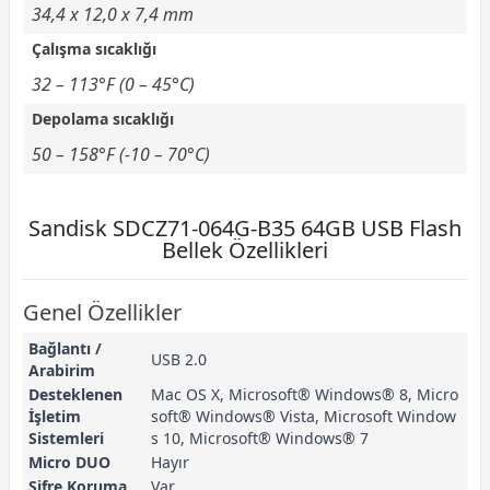
34,4 x 12,0 x 7,4 mm
Çalışma sıcaklığı
32 – 113°F (0 – 45°C)
Depolama sıcaklığı
50 – 158°F (-10 – 70°C)
Sandisk SDCZ71-064G-B35 64GB USB Flash
Bellek Özellikleri
Genel Özellikler
Bağlantı /
USB 2.0
Arabirim
Desteklenen
Mac OS X, Microsoft® Windows® 8, Micro
İşletim
soft® Windows® Vista, Microsoft Window
Sistemleri
s 10, Microsoft® Windows® 7
Micro DUO
Hayır
Şifre Koruma
Var