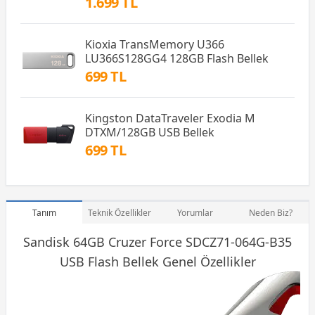
1.699 TL
Kioxia TransMemory U366
LU366S128GG4 128GB Flash Bellek
699 TL
Kingston DataTraveler Exodia M
DTXM/128GB USB Bellek
699 TL
Tanım
Teknik Özellikler
Yorumlar
Neden Biz?
Sandisk 64GB Cruzer Force SDCZ71-064G-B35
USB Flash
Bellek
Genel Özellikler