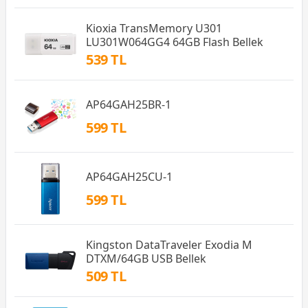
Kioxia TransMemory U301
LU301W064GG4 64GB Flash Bellek
539 TL
AP64GAH25BR-1
599 TL
AP64GAH25CU-1
599 TL
Kingston DataTraveler Exodia M
DTXM/64GB USB Bellek
509 TL