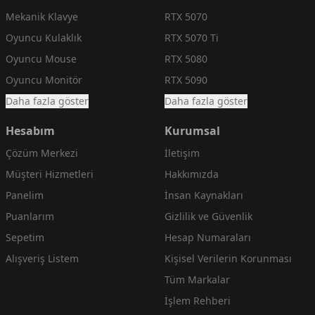
Mekanik Klavye
RTX 5070
Oyuncu Kulaklık
RTX 5070 Ti
Oyuncu Mouse
RTX 5080
Oyuncu Monitör
RTX 5090
Daha fazla göster
Daha fazla göster
Hesabım
Kurumsal
Çözüm Merkezi
İletişim
Müşteri Hizmetleri
Hakkımızda
Panelim
İnsan Kaynakları
Puanlarım
Gizlilik ve Güvenlik
Sepetim
Hesap Numaraları
Alışveriş Listem
Kişisel Verilerin Korunması
Tüm Markalar
İşlem Rehberi