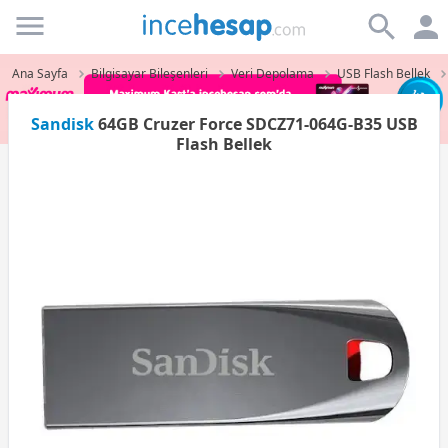
Incehesap
Ana Sayfa
Bilgisayar Bileşenleri
Veri Depolama
USB Flash Bellek
Sandisk
64GB Cruzer Force SDCZ71-064G-B35 USB
Flash Bellek