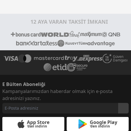
12 AYA VARAN TAKSİT İMKANI
Güven
Damgası
E Bülten Aboneliği
Kampanyalarımızdan haberdar olmak için e-posta
adresinizi yazınız.
App Store
Google Play
'dan indirin
'den indirin