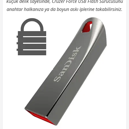
küçük delik sayesinde, Cruzer Force USB Flash Sürücüsünü
anahtar halkanıza ya da boyun askı iplerine takabilirsiniz.