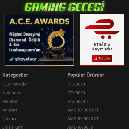
Kategoriler
Popüler Ürünler
OEM Paketler
RTX 5050
Notebook
RTX 5060
Monitör
RTX 5060 Ti
Anakart
AMD RX 9060 XT
İşlemci
AMD RX 9070 XT
Ekran Kartı
AMD RX 9070