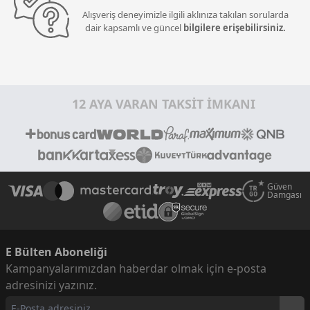
Alışveriş deneyimizle ilgili aklınıza takılan sorularda
dair kapsamlı ve güncel
bilgilere erişebilirsiniz.
12 AYA VARAN TAKSİT İMKANI
Güven
Damgası
E Bülten Aboneliği
Kampanyalarımızdan haberdar olmak için e-posta
adresinizi yazınız.