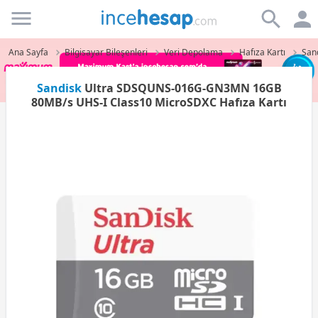
Incehesap
Ana Sayfa
Bilgisayar Bileşenleri
Veri Depolama
Hafıza Kartı
Sand
Sandisk
Ultra SDSQUNS-016G-GN3MN 16GB
80MB/s UHS-I Class10 MicroSDXC Hafıza Kartı