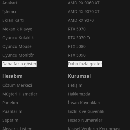
Anakart
AMD RX 9060 XT
İşlemci
AMD RX 9070 XT
Ekran Kartı
AMD RX 9070
Mekanik Klavye
RTX 5070
Oyuncu Kulaklık
RTX 5070 Ti
Oyuncu Mouse
RTX 5080
Oyuncu Monitör
RTX 5090
Daha fazla göster
Daha fazla göster
Hesabım
Kurumsal
Çözüm Merkezi
İletişim
Müşteri Hizmetleri
Hakkımızda
Panelim
İnsan Kaynakları
Puanlarım
Gizlilik ve Güvenlik
Sepetim
Hesap Numaraları
Alışveriş Listem
Kişisel Verilerin Korunması