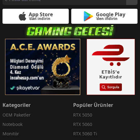
App Store
Google Play
'dan indirin
'den indirin
Kategoriler
Popüler Ürünler
OEM Paketler
RTX 5050
Notebook
RTX 5060
Monitör
RTX 5060 Ti