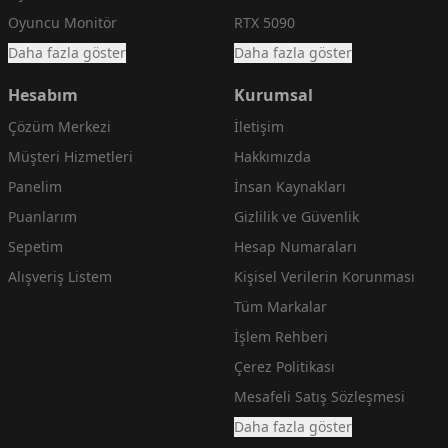
Oyuncu Monitör
RTX 5090
Daha fazla göster
Daha fazla göster
Hesabım
Kurumsal
Çözüm Merkezi
İletişim
Müşteri Hizmetleri
Hakkımızda
Panelim
İnsan Kaynakları
Puanlarım
Gizlilik ve Güvenlik
Sepetim
Hesap Numaraları
Alışveriş Listem
Kişisel Verilerin Korunması
Tüm Markalar
İşlem Rehberi
Çerez Politikası
Mesafeli Satış Sözleşmesi
Daha fazla göster