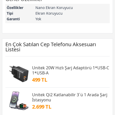
Özellikler
Nano Ekran Koruyucu
Tipi
Ekran Koruyucu
Garanti
Yok
En Çok Satılan Cep Telefonu Aksesuarı
Listesi
Unitek 20W Hızlı Şarj Adaptörü 1*USB-C
1*USB-A
499 TL
Unitek Qi2 Katlanabilir 3`ü 1 Arada Şarj
İstasyonu
2.699 TL