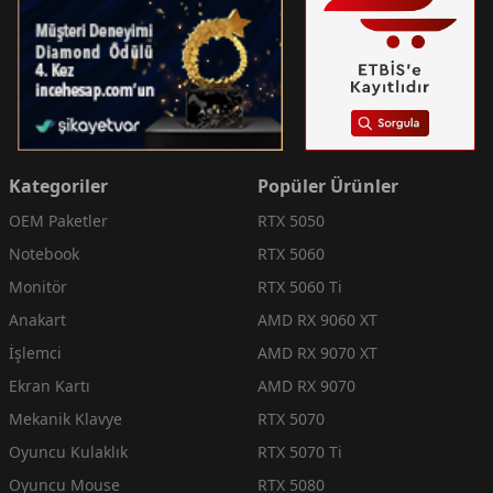
Kategoriler
Popüler Ürünler
OEM Paketler
RTX 5050
Notebook
RTX 5060
Monitör
RTX 5060 Ti
Anakart
AMD RX 9060 XT
İşlemci
AMD RX 9070 XT
Ekran Kartı
AMD RX 9070
Mekanik Klavye
RTX 5070
Oyuncu Kulaklık
RTX 5070 Ti
Oyuncu Mouse
RTX 5080