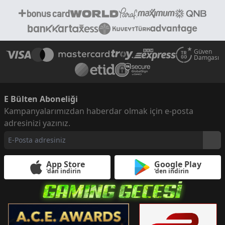
Güven
Damgası
E Bülten Aboneliği
Kampanyalarımızdan haberdar olmak için e-posta
adresinizi yazınız.
App Store
Google Play
'dan indirin
'den indirin