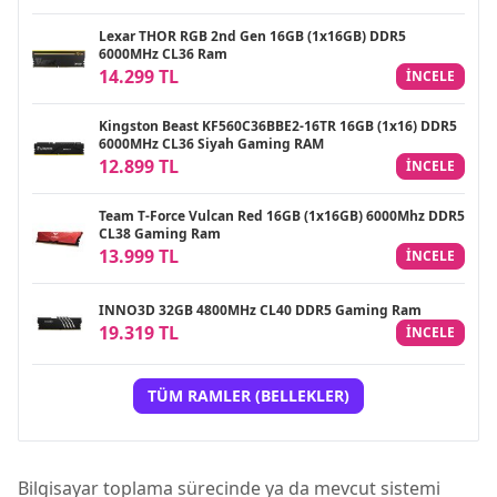
Lexar THOR RGB 2nd Gen 16GB (1x16GB) DDR5
6000MHz CL36 Ram
14.299 TL
INCELE
Kingston Beast KF560C36BBE2-16TR 16GB (1x16) DDR5
6000MHz CL36 Siyah Gaming RAM
12.899 TL
INCELE
Team T-Force Vulcan Red 16GB (1x16GB) 6000Mhz DDR5
CL38 Gaming Ram
13.999 TL
INCELE
INNO3D 32GB 4800MHz CL40 DDR5 Gaming Ram
19.319 TL
INCELE
TÜM RAMLER (BELLEKLER)
Bilgisayar toplama sürecinde ya da mevcut sistemi