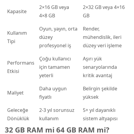
2×16 GB veya
2×32 GB veya 4×16
Kapasite
4×8 GB
GB
Oyun, yayın, orta
Render,
Kullanım
düzey
mühendislik, ileri
Tipi
profesyonel iş
düzey veri işleme
Çoğu kullanıcı
Aşırı yük
Performans
için tamamen
senaryolarında
Etkisi
yeterli
kritik avantaj
Daha uygun
Belirgin şekilde
Maliyet
fiyatlı
yüksek
Geleceğe
2-3 yıl sorunsuz
5+ yıl dayanıklı
Dönüklük
kullanım
sistem altyapısı
32 GB RAM mi 64 GB RAM mi?