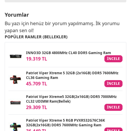
Yorumlar
Bu yazı için henüz bir yorum yapılmamış. İlk yorumu
yapan sen ol!
POPÜLER RAMLER (BELLEKLER)
INNO3D 32GB 4800MHz CL40 DDR5 Gaming Ram
19.319 TL
INCELE
Patriot Viper Xtreme 5 32GB (2x16GB) DDR5 7600MHz
CL36 Gaming Ram
45.709 TL
INCELE
Patriot Viper Xtreme5 32GB(2x16GB) DDR5 7000MHz
CL32 UDIMM Ram(Bellek)
29.309 TL
INCELE
Patriot Viper Xtreme 5 RGB PVXR532G76C36K
32GB(2x16GB) DDR5 7600MHz Gaming Ram
36.449 TL
INCELE