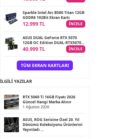
Kartı
Sparkle Intel Arc B580 Titan 12GB
GDDR6 192Bit Ekran Kartı
12.999 TL
INCELE
ASUS DUAL GeForce RTX 5070
12GB OC Edition DUAL-RTX5070-
O12G GDDR7 192Bit Gaming
40.999 TL
INCELE
Ekran Kartı
TÜM EKRAN KARTLARI
İLGILI YAZILAR
RTX 5060 Ti 16GB Fiyatı 2026
Güncel Hangi Marka Alınır
1 Ağustos 2026
ASUS, ROG Serisine Özel 20. Yıl
Dönümü Koleksiyonu Ürünlerini
Yayınladı
20 Haziran 2026