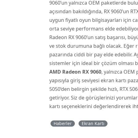
9060’un yalnızca OEM paketlerde bulunm
açısından bakıldığında, RX 9060’un RTX
uygun fiyatlı oyun bilgisayarları için c
orta seviye performans elde edebiliyor
Radeon RX 9060’un satış başarısı, büyü
ve stok durumuna bağlı olacak. Eğer re
pazarında ciddi bir pay elde edebilir.
sistemler için ideal bir çözüm olması b
AMD Radeon RX 9060
, yalnızca OEM
yapısıyla giriş seviyesi ekran kartı pa
5050’den belirgin şekilde hızlı, RTX 50
getiriyor. Siz de görüşlerinizi yoruml
kartı seçeneklerini değerlendirerek iht
Haberler
Ekran Kartı