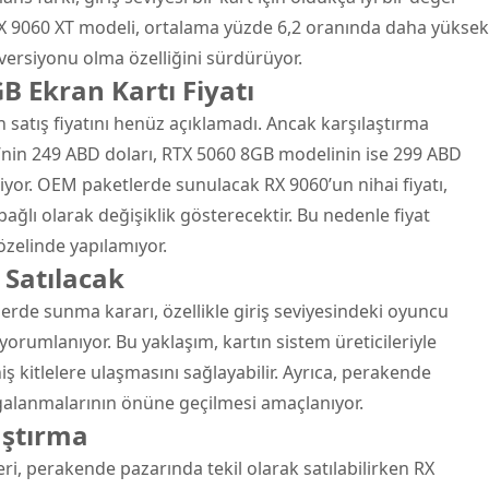
RX 9060 XT modeli, ortalama yüzde 6,2 oranında daha yüksek
ersiyonu olma özelliğini sürdürüyor.
 Ekran Kartı Fiyatı
satış fiyatını henüz açıklamadı. Ancak karşılaştırma
’nin 249 ABD doları, RTX 5060 8GB modelinin ise 299 ABD
iniyor. OEM paketlerde sunulacak RX 9060’un nihai fiyatı,
ağlı olarak değişiklik gösterecektir. Bu nedenle fiyat
özelinde yapılamıyor.
 Satılacak
de sunma kararı, özellikle giriş seviyesindeki oyuncu
 yorumlanıyor. Bu yaklaşım, kartın sistem üreticileriyle
iş kitlelere ulaşmasını sağlayabilir. Ayrıca, perakende
lgalanmalarının önüne geçilmesi amaçlanıyor.
aştırma
i, perakende pazarında tekil olarak satılabilirken RX