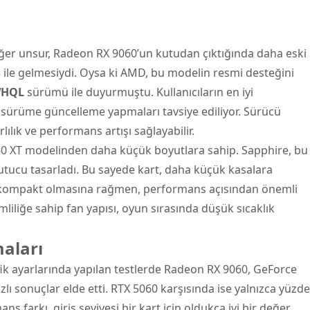
iğer unsur, Radeon RX 9060’un kutudan çıktığında daha eski
ile gelmesiydi. Oysa ki AMD, bu modelin resmi desteğini
 WHQL
sürümü ile duyurmuştu. Kullanıcıların en iyi
 sürüme güncelleme yapmaları tavsiye ediliyor. Sürücü
lılık ve performans artışı sağlayabilir.
060 XT modelinden daha küçük boyutlara sahip. Sapphire, bu
oğutucu tasarladı. Bu sayede kart, daha küçük kasalara
 kompakt olmasına rağmen, performans açısından önemli
liliğe sahip fan yapısı, oyun sırasında düşük sıcaklık
aları
ik ayarlarında yapılan testlerde Radeon RX 9060, GeForce
lı sonuçlar elde etti. RTX 5060 karşısında ise yalnızca yüzde
ans farkı, giriş seviyesi bir kart için oldukça iyi bir değer