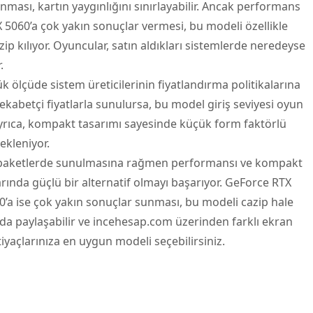
ası, kartın yaygınlığını sınırlayabilir. Ancak performans
 5060’a çok yakın sonuçlar vermesi, bu modeli özellikle
azip kılıyor. Oyuncular, satın aldıkları sistemlerde neredeyse
.
k ölçüde sistem üreticilerinin fiyatlandırma politikalarına
kabetçi fiyatlarla sunulursa, bu model giriş seviyesi oyun
 Ayrıca, kompakt tasarımı sayesinde küçük form faktörlü
ekleniyor.
 paketlerde sunulmasına rağmen performansı ve kompakt
zarında güçlü bir alternatif olmayı başarıyor. GeForce RTX
60’a ise çok yakın sonuçlar sunması, bu modeli cazip hale
arda paylaşabilir ve incehesap.com üzerinden farklı ekran
iyaçlarınıza en uygun modeli seçebilirsiniz.