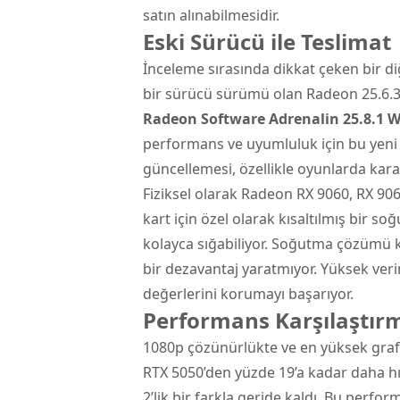
satın alınabilmesidir.
Eski Sürücü ile Teslimat
İnceleme sırasında dikkat çeken bir d
bir sürücü sürümü olan Radeon 25.6.3 
Radeon Software Adrenalin 25.8.1
performans ve uyumluluk için bu yeni
güncellemesi, özellikle oyunlarda karar
Fiziksel olarak Radeon RX 9060, RX 9
kart için özel olarak kısaltılmış bir s
kolayca sığabiliyor. Soğutma çözümü
bir dezavantaj yaratmıyor. Yüksek verim
değerlerini korumayı başarıyor.
Performans Karşılaştırm
1080p çözünürlükte ve en yüksek graf
RTX 5050’den yüzde 19’a kadar daha hız
2’lik bir farkla geride kaldı. Bu perform