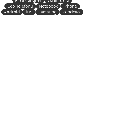
Pratik Bilgiler
Ekran Kartı
Cep Telefonu
Notebook
iPhone
Android
iOS
Samsung
Windows