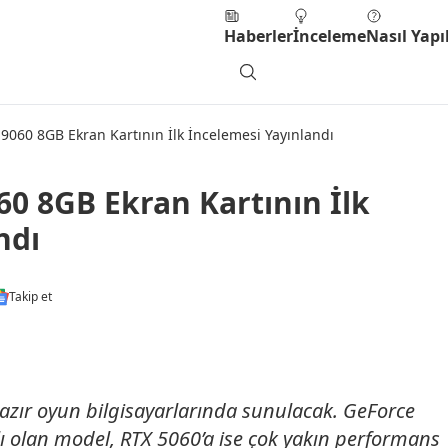
Haberler
İnceleme
Nasıl Yapıl
060 8GB Ekran Kartının İlk İncelemesi Yayınlandı
0 8GB Ekran Kartının İlk
ndı
Takip et
zır oyun bilgisayarlarında sunulacak. GeForce
ı olan model, RTX 5060’a ise çok yakın performans