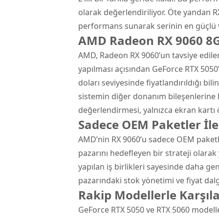
olarak değerlendiriliyor. Öte yandan 
performans sunarak serinin en güçlü v
AMD Radeon RX 9060 8GB
AMD, Radeon RX 9060’un tavsiye edilen 
yapılması açısından GeForce RTX 5050
doları seviyesinde fiyatlandırıldığı bil
sistemin diğer donanım bileşenlerine b
değerlendirmesi, yalnızca ekran kartı 
Sadece OEM Paketler İle
AMD’nin RX 9060’u sadece OEM paketler
pazarını hedefleyen bir strateji olarak
yapılan iş birlikleri sayesinde daha gen
pazarındaki stok yönetimi ve fiyat da
Rakip Modellerle Karşıl
GeForce RTX 5050 ve RTX 5060 modeller