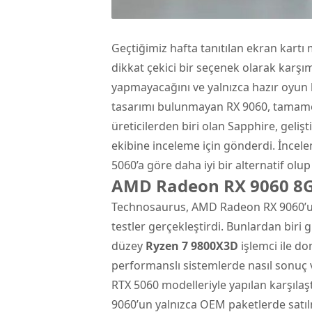
Geçtiğimiz hafta tanıtılan
ekran kartı
m
dikkat çekici bir seçenek olarak karşı
yapmayacağını ve yalnızca hazır oyun b
tasarımı bulunmayan RX 9060, tamamen 
üreticilerden biri olan Sapphire, geliş
ekibine inceleme için gönderdi. İnce
5060’a göre daha iyi bir alternatif olup
AMD Radeon RX 9060 8GB
Technosaurus, AMD Radeon RX 9060’un 
testler gerçekleştirdi. Bunlardan biri g
düzey
Ryzen 7 9800X3D
işlemci ile do
performanslı sistemlerde nasıl sonuç 
RTX 5060 modelleriyle yapılan karşılaş
9060’un yalnızca OEM paketlerde satıl