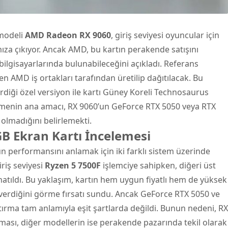
odeli
AMD
Radeon RX 9060
, giriş seviyesi oyuncular için
mıza çıkıyor. Ancak AMD, bu kartın perakende satışını
ilgisayarlarında bulunabileceğini açıkladı. Referans
AMD iş ortakları tarafından üretilip dağıtılacak. Bu
tirdiği özel versiyon ile kartı Güney Koreli Technosaurus
lemenin ana amacı, RX 9060’un GeForce RTX 5050 veya RTX
 olmadığını belirlemekti.
 Ekran Kartı İncelemesi
performansını anlamak için iki farklı sistem üzerinde
iriş seviyesi
Ryzen 5 7500F
işlemciye sahipken, diğeri üst
natıldı. Bu yaklaşım, kartın hem uygun fiyatlı hem de yüksek
verdiğini görme fırsatı sundu. Ancak GeForce RTX 5050 ve
tırma tam anlamıyla eşit şartlarda değildi. Bunun nedeni, RX
ması, diğer modellerin ise perakende pazarında tekil olarak