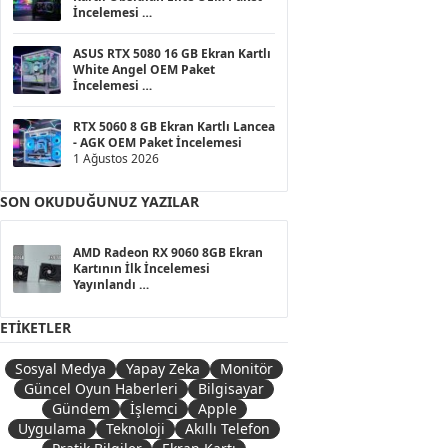
İncelemesi
1 Ağustos 2026
ASUS RTX 5080 16 GB Ekran Kartlı
White Angel OEM Paket
İncelemesi
1 Ağustos 2026
RTX 5060 8 GB Ekran Kartlı Lancea
- AGK OEM Paket İncelemesi
1 Ağustos 2026
SON OKUDUĞUNUZ YAZILAR
AMD Radeon RX 9060 8GB Ekran
Kartının İlk İncelemesi
Yayınlandı
13 Ağustos 2025
ETIKETLER
Sosyal Medya
Yapay Zeka
Monitör
Güncel Oyun Haberleri
Bilgisayar
Gündem
İşlemci
Apple
Uygulama
Teknoloji
Akıllı Telefon