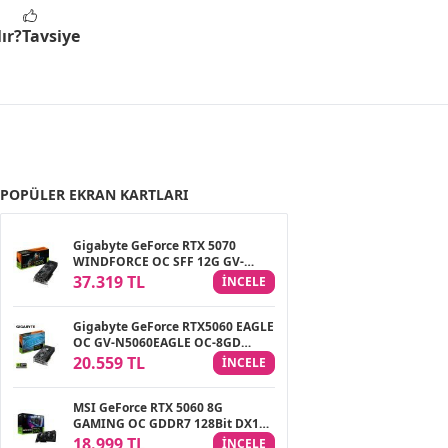
ır?
Tavsiye
POPÜLER EKRAN KARTLARI
Gigabyte GeForce RTX 5070
WINDFORCE OC SFF 12G GV-
N5070WF3OC-12GD GDDR7
37.319 TL
INCELE
192Bit Gaming Ekran Kartı
Gigabyte GeForce RTX5060 EAGLE
OC GV-N5060EAGLE OC-8GD
GDDR7 8GB 128Bit Gaming Ekran
20.559 TL
INCELE
Kartı
MSI GeForce RTX 5060 8G
GAMING OC GDDR7 128Bit DX12
DLSS 4 Gaming (Oyuncu) Ekran
18.999 TL
INCELE