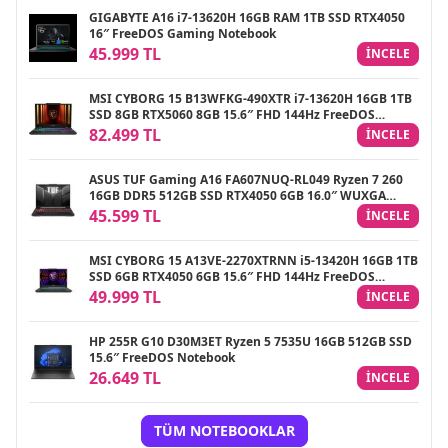
GIGABYTE A16 i7-13620H 16GB RAM 1TB SSD RTX4050
16″ FreeDOS Gaming Notebook
45.999 TL
INCELE
MSI CYBORG 15 B13WFKG-490XTR i7-13620H 16GB 1TB
SSD 8GB RTX5060 8GB 15.6″ FHD 144Hz FreeDOS
Gaming Notebook
82.499 TL
INCELE
ASUS TUF Gaming A16 FA607NUQ-RL049 Ryzen 7 260
16GB DDR5 512GB SSD RTX4050 6GB 16.0″ WUXGA
144Hz IPS FreeDOS Gaming Laptop
45.599 TL
INCELE
MSI CYBORG 15 A13VE-2270XTRNN i5-13420H 16GB 1TB
SSD 6GB RTX4050 6GB 15.6″ FHD 144Hz FreeDOS
Gaming Notebook
49.999 TL
INCELE
HP 255R G10 D30M3ET Ryzen 5 7535U 16GB 512GB SSD
15.6″ FreeDOS Notebook
26.649 TL
INCELE
TÜM NOTEBOOKLAR