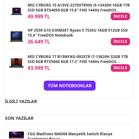
MSI CYBORG 15 A13VE-2270XTRNN i5-13420H 16GB 1TB
SSD 6GB RTX4050 6GB 15.6″ FHD 144Hz FreeDOS
Gaming Notebook
49.999 TL
INCELE
HP 255R G10 D30M3ET Ryzen 5 7535U 16GB 512GB SSD
15.6″ FreeDOS Notebook
26.649 TL
INCELE
MSI CYBORG 17 B13WFKG-092XTR i7-13620H 32GB 1TB
SSD 8GB RTX5060 8GB 17.3″ FHD 144Hz FreeDOS
Gaming Notebook
93.999 TL
INCELE
TÜM NOTEBOOKLAR
İLGILI YAZILAR
SON YAZILAR
FGG Madlions MAD68 Manyetik Switch Klavye
İncelemesi Beyaz