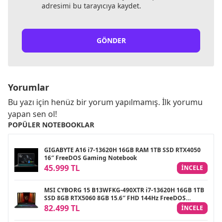
adresimi bu tarayıcıya kaydet.
GÖNDER
Yorumlar
Bu yazı için henüz bir yorum yapılmamış. İlk yorumu
yapan sen ol!
POPÜLER NOTEBOOKLAR
GIGABYTE A16 i7-13620H 16GB RAM 1TB SSD RTX4050
16″ FreeDOS Gaming Notebook
45.999 TL
INCELE
MSI CYBORG 15 B13WFKG-490XTR i7-13620H 16GB 1TB
SSD 8GB RTX5060 8GB 15.6″ FHD 144Hz FreeDOS
Gaming Notebook
82.499 TL
INCELE