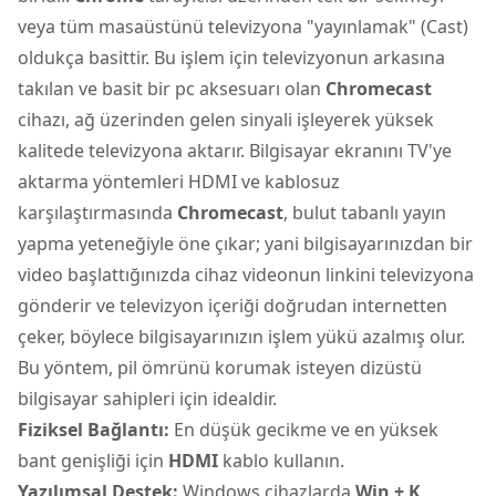
veya tüm masaüstünü televizyona "yayınlamak" (Cast)
oldukça basittir. Bu işlem için televizyonun arkasına
takılan ve basit bir pc aksesuarı olan
Chromecast
cihazı, ağ üzerinden gelen sinyali işleyerek yüksek
kalitede televizyona aktarır. Bilgisayar ekranını TV'ye
aktarma yöntemleri HDMI ve kablosuz
karşılaştırmasında
Chromecast
, bulut tabanlı yayın
yapma yeteneğiyle öne çıkar; yani bilgisayarınızdan bir
video başlattığınızda cihaz videonun linkini televizyona
gönderir ve televizyon içeriği doğrudan internetten
çeker, böylece bilgisayarınızın işlem yükü azalmış olur.
Bu yöntem, pil ömrünü korumak isteyen dizüstü
bilgisayar sahipleri için idealdir.
Fiziksel Bağlantı:
En düşük gecikme ve en yüksek
bant genişliği için
HDMI
kablo kullanın.
Yazılımsal Destek:
Windows cihazlarda
Win + K