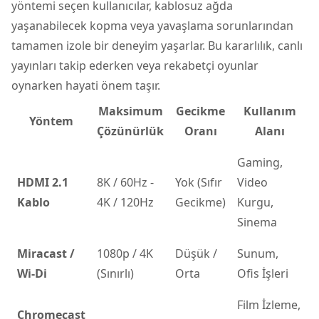
yöntemi seçen kullanıcılar, kablosuz ağda
yaşanabilecek kopma veya yavaşlama sorunlarından
tamamen izole bir deneyim yaşarlar. Bu kararlılık, canlı
yayınları takip ederken veya rekabetçi oyunlar
oynarken hayati önem taşır.
Maksimum
Gecikme
Kullanım
Yöntem
Çözünürlük
Oranı
Alanı
Gaming,
HDMI 2.1
8K / 60Hz -
Yok (Sıfır
Video
Kablo
4K / 120Hz
Gecikme)
Kurgu,
Sinema
Miracast /
1080p / 4K
Düşük /
Sunum,
Wi-Di
(Sınırlı)
Orta
Ofis İşleri
Film İzleme,
Chromecast