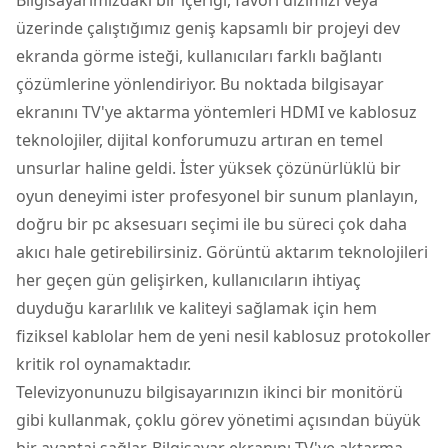
üzerinde çalıştığımız geniş kapsamlı bir projeyi dev
ekranda görme isteği, kullanıcıları farklı bağlantı
çözümlerine yönlendiriyor. Bu noktada bilgisayar
ekranını TV'ye aktarma yöntemleri HDMI ve kablosuz
teknolojiler, dijital konforumuzu artıran en temel
unsurlar haline geldi. İster yüksek çözünürlüklü bir
oyun deneyimi ister profesyonel bir sunum planlayın,
doğru bir
pc aksesuarı
seçimi ile bu süreci çok daha
akıcı hale getirebilirsiniz. Görüntü aktarım teknolojileri
her geçen gün gelişirken, kullanıcıların ihtiyaç
duyduğu kararlılık ve kaliteyi sağlamak için hem
fiziksel kablolar hem de yeni nesil kablosuz protokoller
kritik rol oynamaktadır.
Televizyonunuzu bilgisayarınızın ikinci bir
monitör
ü
gibi kullanmak, çoklu görev yönetimi açısından büyük
bir avantaj sağlar. Bilgisayar ekranını TV'ye aktarma