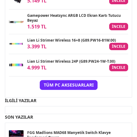
5.149 TL
INCELE
Gamepower Heatsync ARGB LCD Ekran Kartı Tutucu
Beyaz
1.519 TL
INCELE
Lian Li Strimer Wireless 16+8 (G89.PW16-81W.00)
3.399 TL
INCELE
Lian Li Strimer Wireless 24P (G89.PW24-1W-T.00)
4.999 TL
INCELE
TÜM PC AKSESUARLARI
İLGILI YAZILAR
SON YAZILAR
FGG Madlions MAD68 Manyetik Switch Klavye