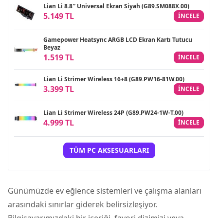
Lian Li 8.8″ Universal Ekran Siyah (G89.SM088X.00)
5.149 TL
INCELE
Gamepower Heatsync ARGB LCD Ekran Kartı Tutucu
Beyaz
1.519 TL
INCELE
Lian Li Strimer Wireless 16+8 (G89.PW16-81W.00)
3.399 TL
INCELE
Lian Li Strimer Wireless 24P (G89.PW24-1W-T.00)
4.999 TL
INCELE
TÜM PC AKSESUARLARI
Günümüzde ev eğlence sistemleri ve çalışma alanları
arasındaki sınırlar giderek belirsizleşiyor.
Bilgisayarımızdaki bir içeriği, favori dizimizi veya