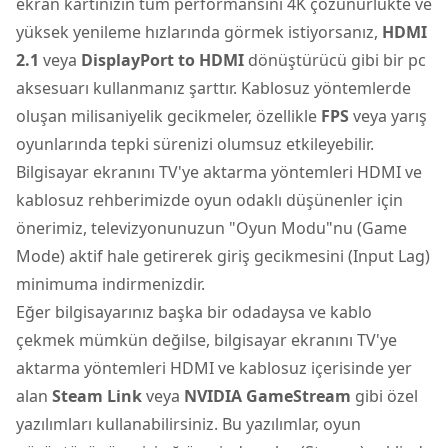
ekran kartınızın tüm performansını 4K çözünürlükte ve
yüksek yenileme hızlarında görmek istiyorsanız,
HDMI
2.1
veya
DisplayPort to HDMI
dönüştürücü gibi bir pc
aksesuarı kullanmanız şarttır. Kablosuz yöntemlerde
oluşan milisaniyelik gecikmeler, özellikle
FPS
veya yarış
oyunlarında tepki sürenizi olumsuz etkileyebilir.
Bilgisayar ekranını TV'ye aktarma yöntemleri HDMI ve
kablosuz rehberimizde oyun odaklı düşünenler için
önerimiz, televizyonunuzun "Oyun Modu"nu (Game
Mode) aktif hale getirerek giriş gecikmesini (Input Lag)
minimuma indirmenizdir.
Eğer bilgisayarınız başka bir odadaysa ve kablo
çekmek mümkün değilse, bilgisayar ekranını TV'ye
aktarma yöntemleri HDMI ve kablosuz içerisinde yer
alan
Steam Link
veya
NVIDIA GameStream
gibi özel
yazılımları kullanabilirsiniz. Bu yazılımlar, oyun