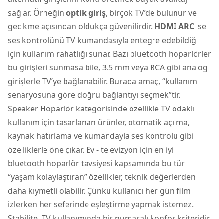
sağlar. Örneğin
optik giriş
, birçok TV’de bulunur ve
gecikme açısından oldukça güvenilirdir.
HDMI ARC
ise
ses kontrolünü TV kumandasıyla entegre edebildiği
için kullanım rahatlığı sunar. Bazı bluetooth hoparlörler
bu girişleri sunmasa bile, 3.5 mm veya RCA gibi analog
girişlerle TV’ye bağlanabilir. Burada amaç, “kullanım
senaryosuna göre doğru bağlantıyı seçmek”tir.
Speaker Hoparlör kategorisinde özellikle TV odaklı
kullanım için tasarlanan ürünler, otomatik açılma,
kaynak hatırlama ve kumandayla ses kontrolü gibi
özelliklerle öne çıkar. Ev - televizyon için en iyi
bluetooth hoparlör tavsiyesi kapsamında bu tür
“yaşam kolaylaştıran” özellikler, teknik değerlerden
daha kıymetli olabilir. Çünkü kullanıcı her gün film
izlerken her seferinde eşleştirme yapmak istemez.
Stabilite, TV kullanımında bir numaralı konfor kriteridir.