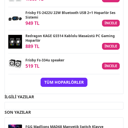
Frisby FS-2422U 22W Bluetooth USB 2+1 Hoparlör Ses
Sistemi
949 TL
INCELE
Redragon KAGE GS514 Kablolu Masaüstü PC Gaming
Hoparlör
889 TL
INCELE
Frisby Fs-334u speaker
519 TL
INCELE
TÜM HOPARLÖRLER
İLGILI YAZILAR
SON YAZILAR
FGG Madlions MAD68 Manyetik Switch Klavye