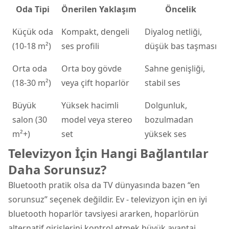
Oda Tipi
Önerilen Yaklaşım
Öncelik
Küçük oda
Kompakt, dengeli
Diyalog netliği,
(10-18 m²)
ses profili
düşük bas taşması
Orta oda
Orta boy gövde
Sahne genişliği,
(18-30 m²)
veya çift hoparlör
stabil ses
Büyük
Yüksek hacimli
Dolgunluk,
salon (30
model veya stereo
bozulmadan
m²+)
set
yüksek ses
Televizyon İçin Hangi Bağlantılar
Daha Sorunsuz?
Bluetooth pratik olsa da TV dünyasında bazen “en
sorunsuz” seçenek değildir. Ev - televizyon için en iyi
bluetooth hoparlör tavsiyesi ararken, hoparlörün
alternatif girişlerini kontrol etmek büyük avantaj