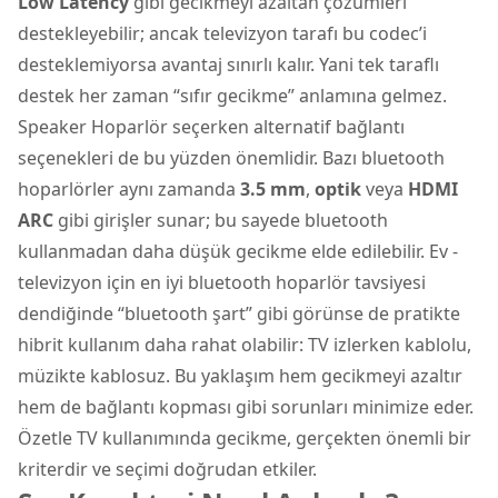
Low Latency
gibi gecikmeyi azaltan çözümleri
destekleyebilir; ancak televizyon tarafı bu codec’i
desteklemiyorsa avantaj sınırlı kalır. Yani tek taraflı
destek her zaman “sıfır gecikme” anlamına gelmez.
Speaker Hoparlör seçerken alternatif bağlantı
seçenekleri de bu yüzden önemlidir. Bazı bluetooth
hoparlörler aynı zamanda
3.5 mm
,
optik
veya
HDMI
ARC
gibi girişler sunar; bu sayede bluetooth
kullanmadan daha düşük gecikme elde edilebilir. Ev -
televizyon için en iyi bluetooth hoparlör tavsiyesi
dendiğinde “bluetooth şart” gibi görünse de pratikte
hibrit kullanım daha rahat olabilir: TV izlerken kablolu,
müzikte kablosuz. Bu yaklaşım hem gecikmeyi azaltır
hem de bağlantı kopması gibi sorunları minimize eder.
Özetle TV kullanımında gecikme, gerçekten önemli bir
kriterdir ve seçimi doğrudan etkiler.