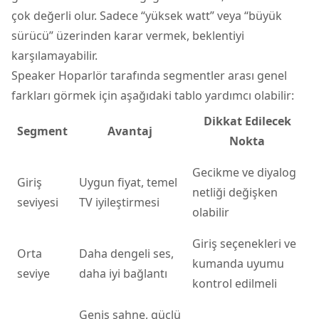
çok değerli olur. Sadece “yüksek watt” veya “büyük
sürücü” üzerinden karar vermek, beklentiyi
karşılamayabilir.
Speaker Hoparlör tarafında segmentler arası genel
farkları görmek için aşağıdaki tablo yardımcı olabilir:
Dikkat Edilecek
Segment
Avantaj
Nokta
Gecikme ve diyalog
Giriş
Uygun fiyat, temel
netliği değişken
seviyesi
TV iyileştirmesi
olabilir
Giriş seçenekleri ve
Orta
Daha dengeli ses,
kumanda uyumu
seviye
daha iyi bağlantı
kontrol edilmeli
Geniş sahne, güçlü