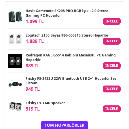
Havit Gamenote SK208 PRO RGB Işıklı 2.0 Stereo
Gaming PC Hoparlör
1.099 TL
INCELE
Logitech Z150 Beyaz 980-000815 Stereo Hoparlör
1.889 TL
INCELE
Redragon KAGE GS514 Kablolu Masaüstü PC Gaming
Hoparlör
889 TL
INCELE
Frisby FS-2422U 22W Bluetooth USB 2+1 Hoparlör Ses
Sistemi
949 TL
INCELE
Frisby Fs-334u speaker
519 TL
INCELE
TÜM HOPARLÖRLER