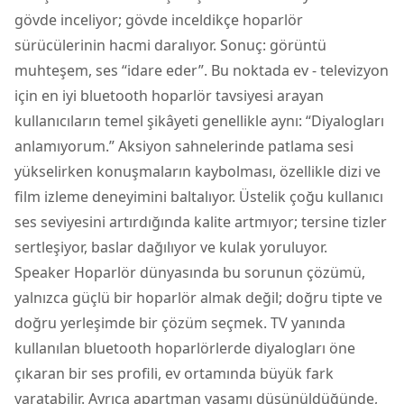
gövde inceliyor; gövde inceldikçe hoparlör
sürücülerinin hacmi daralıyor. Sonuç: görüntü
muhteşem, ses “idare eder”. Bu noktada ev - televizyon
için en iyi bluetooth hoparlör tavsiyesi arayan
kullanıcıların temel şikâyeti genellikle aynı: “Diyalogları
anlamıyorum.” Aksiyon sahnelerinde patlama sesi
yükselirken konuşmaların kaybolması, özellikle dizi ve
film izleme deneyimini baltalıyor. Üstelik çoğu kullanıcı
ses seviyesini artırdığında kalite artmıyor; tersine tizler
sertleşiyor, baslar dağılıyor ve kulak yoruluyor.
Speaker Hoparlör dünyasında bu sorunun çözümü,
yalnızca güçlü bir hoparlör almak değil; doğru tipte ve
doğru yerleşimde bir çözüm seçmek. TV yanında
kullanılan bluetooth hoparlörlerde diyalogları öne
çıkaran bir ses profili, ev ortamında büyük fark
yaratabilir. Ayrıca apartman yaşamı düşünüldüğünde,