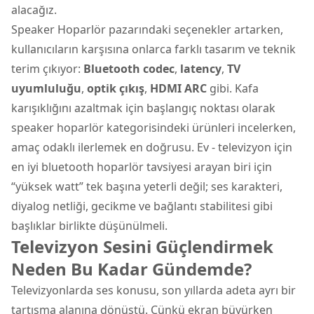
alacağız.
Speaker Hoparlör pazarındaki seçenekler artarken,
kullanıcıların karşısına onlarca farklı tasarım ve teknik
terim çıkıyor:
Bluetooth codec
,
latency
,
TV
uyumluluğu
,
optik çıkış
,
HDMI ARC
gibi. Kafa
karışıklığını azaltmak için başlangıç noktası olarak
speaker hoparlör
kategorisindeki ürünleri incelerken,
amaç odaklı ilerlemek en doğrusu. Ev - televizyon için
en iyi bluetooth hoparlör tavsiyesi arayan biri için
“yüksek watt” tek başına yeterli değil; ses karakteri,
diyalog netliği, gecikme ve bağlantı stabilitesi gibi
başlıklar birlikte düşünülmeli.
Televizyon Sesini Güçlendirmek
Neden Bu Kadar Gündemde?
Televizyonlarda ses konusu, son yıllarda adeta ayrı bir
tartışma alanına dönüştü. Çünkü ekran büyürken