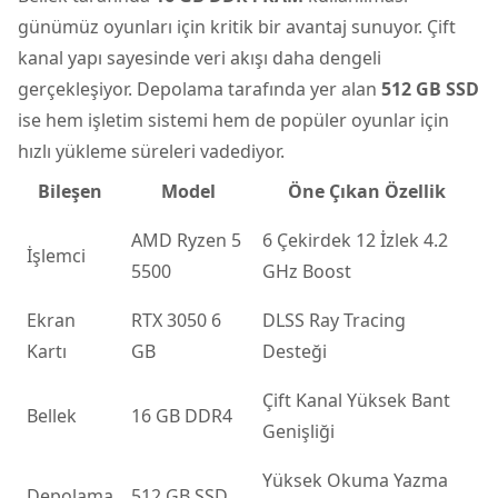
günümüz oyunları için kritik bir avantaj sunuyor. Çift
kanal yapı sayesinde veri akışı daha dengeli
gerçekleşiyor. Depolama tarafında yer alan
512 GB SSD
ise hem işletim sistemi hem de popüler oyunlar için
hızlı yükleme süreleri vadediyor.
Bileşen
Model
Öne Çıkan Özellik
AMD Ryzen 5
6 Çekirdek 12 İzlek 4.2
İşlemci
5500
GHz Boost
Ekran
RTX 3050 6
DLSS Ray Tracing
Kartı
GB
Desteği
Çift Kanal Yüksek Bant
Bellek
16 GB DDR4
Genişliği
Yüksek Okuma Yazma
Depolama
512 GB SSD