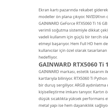
Ekran kartı pazarında rekabet giderek
modeller ön plana çıkıyor.
NVIDIA
’nın 
GAINWARD GeForce RTX5060 Ti 16 GB 
verimli soğutma sistemiyle dikkat çek
vadeli kullanım için güçlü bir tercih 
etmeyi başarıyor. Hem Full HD hem de 
kullanıcılar için özel olarak tasarlana
hedefliyor.
GAINWARD RTX5060 Ti 16
GAINWARD markası, estetik tasarım i
kartlarıyla biliniyor. RTX5060 Ti Python
bir duruş sergiliyor. ARGB aydınlatma de
kişiselleştirme imkanı tanıyor. Kartın
düşük sıcaklıkta yüksek performans el
metal yapı ise hem dayanıklılık sağlı