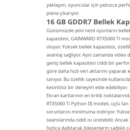
yaklaşım, oyuncular için yalnızca perf
plana çıkarıyor.
16 GB GDDR7 Bellek Kap
Günümüzde yeni nesil oyunların bellek
kapasitesi, GAINWARD RTX5060 Ti model
oluyor. Yüksek bellek kapasitesi, özel
avantaj sağlıyor. Aynı zamanda video
geniş bellek kapasitesi ciddi bir perfo
göre daha hızlı veri aktarımı yaparak
tanıyor. Bu özellik sayesinde kullanıcı
kesintisiz bir deneyim elde edebiliyor.
Ekran kartlarının en kritik noktalar
RTX5060 Ti Python III modeli, üçlü fan 
sorunlarını minimuma indiriyor. Yükse
seanslarında ciddi ısı üretebilir. Anca
hızlıca dağıtarak bileşenlerin sağlıklı 