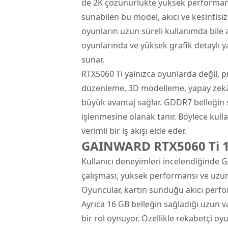
de 2K çözünürlükte yüksek performans
sunabilen bu model, akıcı ve kesintisiz
oyunların uzun süreli kullanımda bile a
oyunlarında ve yüksek grafik detaylı 
sunar.
RTX5060 Ti yalnızca oyunlarda değil, 
düzenleme, 3D modelleme, yapay zekâ ç
büyük avantaj sağlar. GDDR7 belleğin 
işlenmesine olanak tanır. Böylece kull
verimli bir iş akışı elde eder.
GAINWARD RTX5060 Ti 16
Kullanıcı deneyimleri incelendiğinde 
çalışması, yüksek performansı ve uzu
Oyuncular, kartın sunduğu akıcı per
Ayrıca 16 GB belleğin sağladığı uzun va
bir rol oynuyor. Özellikle rekabetçi o