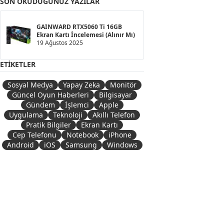
SON OKUDUĞUNUZ YAZILAR
GAINWARD RTX5060 Ti 16GB
Ekran Kartı İncelemesi (Alınır Mı)
19 Ağustos 2025
ETIKETLER
Sosyal Medya
Yapay Zeka
Monitör
Güncel Oyun Haberleri
Bilgisayar
Gündem
İşlemci
Apple
Uygulama
Teknoloji
Akıllı Telefon
Pratik Bilgiler
Ekran Kartı
Cep Telefonu
Notebook
iPhone
Android
iOS
Samsung
Windows