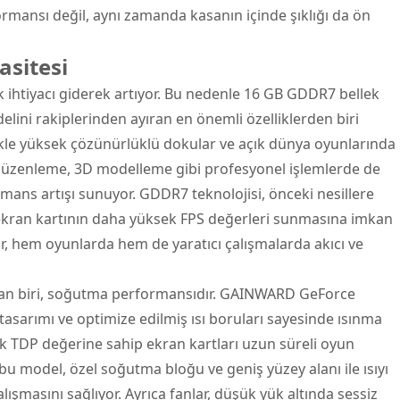
ormansı değil, aynı zamanda kasanın içinde şıklığı da ön
asitesi
 ihtiyacı giderek artıyor. Bu nedenle 16 GB GDDR7 bellek
ini rakiplerinden ayıran en önemli özelliklerden biri
likle yüksek çözünürlüklü dokular ve açık dünya oyunlarında
 düzenleme, 3D modelleme gibi profesyonel işlemlerde de
rmans artışı sunuyor. GDDR7 teknolojisi, önceki nesillere
 ekran kartının daha yüksek FPS değerleri sunmasına imkan
lar, hem oyunlarda hem de yaratıcı çalışmalarda akıcı ve
ından biri, soğutma performansıdır. GAINWARD GeForce
tasarımı ve optimize edilmiş ısı boruları sayesinde ısınma
k TDP değerine sahip ekran kartları uzun süreli oyun
k bu model, özel soğutma bloğu ve geniş yüzey alanı ile ısıyı
çalışmasını sağlıyor. Ayrıca fanlar, düşük yük altında sessiz