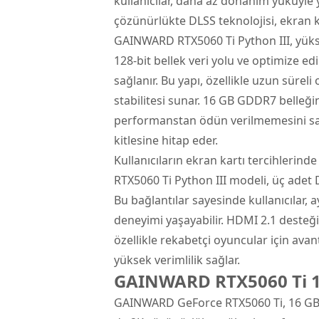
kullanıcılar, daha az donanım yüküyle 
çözünürlükte DLSS teknolojisi, ekran k
GAINWARD RTX5060 Ti Python III, yükse
128-bit bellek veri yolu ve optimize 
sağlanır. Bu yapı, özellikle uzun süre
stabilitesi sunar. 16 GB GDDR7 belleği
performanstan ödün verilmemesini sağl
kitlesine hitap eder.
Kullanıcıların ekran kartı tercihlerin
RTX5060 Ti Python III modeli, üç adet D
Bu bağlantılar sayesinde kullanıcılar, 
deneyimi yaşayabilir. HDMI 2.1 desteğ
özellikle rekabetçi oyuncular için avant
yüksek verimlilik sağlar.
GAINWARD RTX5060 Ti 
GAINWARD GeForce RTX5060 Ti, 16 GB 