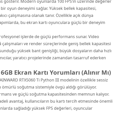
 gösterir. Modern oyunlarda 100 FPS’in üzerinde değerler
 bir oyun deneyimi sağlar. Yüksek bellek kapasitesi,
kıcı çalışmasına olanak tanır. Özellikle açık dünya
yapımlarda, bu ekran kartı oyunculara güçlü bir deneyim
profesyonel işlerde de güçlü performans sunar. Video
alışmaları ve render süreçlerinde geniş bellek kapasitesi
sunduğu yüksek bant genişliği, büyük dosyaların daha hızlı
anıcılar, yaratıcı projelerinde zamandan tasarruf ederken
GB Ekran Kartı Yorumları (Alınır Mı)
GAINWARD RTX5060 Ti Python III modelinin özellikle sessiz
n ömürlü soğutma sistemiyle övgü aldığı görülüyor.
formans ve güçlü soğutma kapasitesinden memnun kalıyor.
deli avantaj, kullanıcıların bu kartı tercih etmesinde önemli
yunlarda sağladığı yüksek FPS değerleri, oyuncular