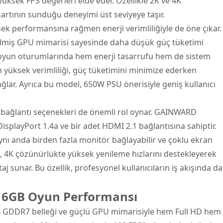
yüksek FPS değerleri elde eder. Özellikle 2K ve 4K
artının sunduğu deneyimi üst seviyeye taşır.
k performansına rağmen enerji verimliliğiyle de öne çıkar.
edilmiş GPU mimarisi sayesinde daha düşük güç tüketimi
li oyun oturumlarında hem enerji tasarrufu hem de sistem
n yüksek verimliliği, güç tüketimini minimize ederken
ar. Ayrıca bu model, 650W PSU önerisiyle geniş kullanıcı
de bağlantı seçenekleri de önemli rol oynar. GAINWARD
isplayPort 1.4a ve bir adet HDMI 2.1 bağlantısına sahiptir.
aynı anda birden fazla monitör bağlayabilir ve çoklu ekran
i, 4K çözünürlükte yüksek yenileme hızlarını destekleyerek
aj sunar. Bu özellik, profesyonel kullanıcıların iş akışında da
16GB Oyun Performansı
GDDR7 belleği ve güçlü GPU mimarisiyle hem Full HD hem