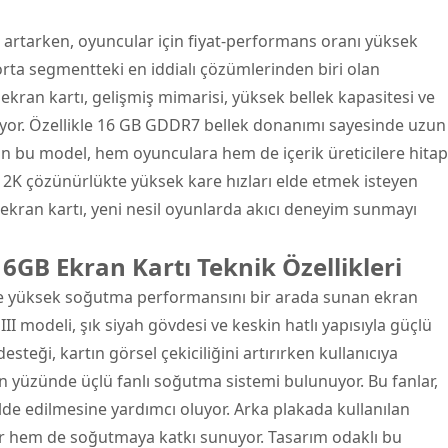
 artarken, oyuncular için fiyat-performans oranı yüksek
orta segmentteki en iddialı çözümlerinden biri olan
ekran kartı
, gelişmiş mimarisi, yüksek bellek kapasitesi ve
iyor. Özellikle 16 GB GDDR7 bellek donanımı sayesinde uzun
olan bu model, hem oyunculara hem de içerik üreticilere hitap
2K çözünürlükte yüksek kare hızları elde etmek isteyen
n ekran kartı, yeni nesil oyunlarda akıcı deneyim sunmayı
GB Ekran Kartı Teknik Özellikleri
le yüksek soğutma performansını bir arada sunan ekran
 III modeli, şık siyah gövdesi ve keskin hatlı yapısıyla güçlü
steği, kartın görsel çekiciliğini artırırken kullanıcıya
 ön yüzünde üçlü fanlı soğutma sistemi bulunuyor. Bu fanlar,
de edilmesine yardımcı oluyor. Arka plakada kullanılan
yor hem de soğutmaya katkı sunuyor. Tasarım odaklı bu