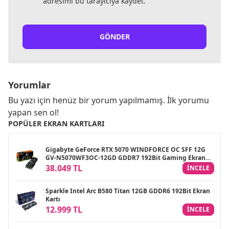
adresimi bu tarayıcıya kaydet.
GÖNDER
Yorumlar
Bu yazı için henüz bir yorum yapılmamış. İlk yorumu
yapan sen ol!
POPÜLER EKRAN KARTLARI
Gigabyte GeForce RTX 5070 WINDFORCE OC SFF 12G
GV-N5070WF3OC-12GD GDDR7 192Bit Gaming Ekran
Kartı
38.049 TL
INCELE
Sparkle Intel Arc B580 Titan 12GB GDDR6 192Bit Ekran
Kartı
12.999 TL
INCELE