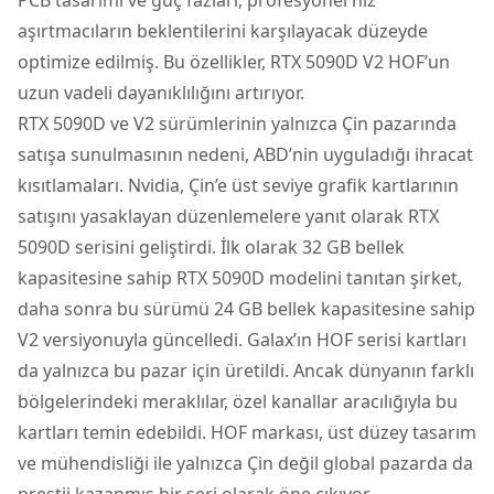
aşırtmacıların beklentilerini karşılayacak düzeyde
optimize edilmiş. Bu özellikler, RTX 5090D V2 HOF’un
uzun vadeli dayanıklılığını artırıyor.
RTX 5090D ve V2 sürümlerinin yalnızca Çin pazarında
satışa sunulmasının nedeni, ABD’nin uyguladığı ihracat
kısıtlamaları. Nvidia, Çin’e üst seviye grafik kartlarının
satışını yasaklayan düzenlemelere yanıt olarak RTX
5090D serisini geliştirdi. İlk olarak 32 GB bellek
kapasitesine sahip RTX 5090D modelini tanıtan şirket,
daha sonra bu sürümü 24 GB bellek kapasitesine sahip
V2 versiyonuyla güncelledi. Galax’ın HOF serisi kartları
da yalnızca bu pazar için üretildi. Ancak dünyanın farklı
bölgelerindeki meraklılar, özel kanallar aracılığıyla bu
kartları temin edebildi. HOF markası, üst düzey tasarım
ve mühendisliği ile yalnızca Çin değil global pazarda da
prestij kazanmış bir seri olarak öne çıkıyor.