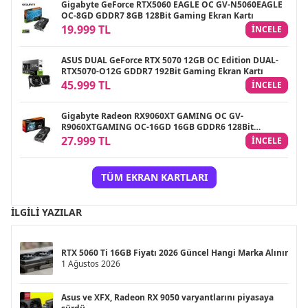
Gigabyte GeForce RTX5060 EAGLE OC GV-N5060EAGLE
OC-8GD GDDR7 8GB 128Bit Gaming Ekran Kartı
19.999 TL
INCELE
ASUS DUAL GeForce RTX 5070 12GB OC Edition DUAL-
RTX5070-O12G GDDR7 192Bit Gaming Ekran Kartı
45.999 TL
INCELE
Gigabyte Radeon RX9060XT GAMING OC GV-
R9060XTGAMING OC-16GD 16GB GDDR6 128Bit
Gaming Ekran Kartı
27.999 TL
INCELE
TÜM EKRAN KARTLARI
İLGILI YAZILAR
RTX 5060 Ti 16GB Fiyatı 2026 Güncel Hangi Marka Alınır
1 Ağustos 2026
Asus ve XFX, Radeon RX 9050 varyantlarını piyasaya