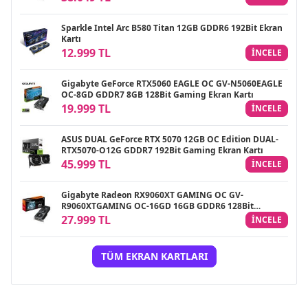
Sparkle Intel Arc B580 Titan 12GB GDDR6 192Bit Ekran
Kartı
12.999 TL
INCELE
Gigabyte GeForce RTX5060 EAGLE OC GV-N5060EAGLE
OC-8GD GDDR7 8GB 128Bit Gaming Ekran Kartı
19.999 TL
INCELE
ASUS DUAL GeForce RTX 5070 12GB OC Edition DUAL-
RTX5070-O12G GDDR7 192Bit Gaming Ekran Kartı
45.999 TL
INCELE
Gigabyte Radeon RX9060XT GAMING OC GV-
R9060XTGAMING OC-16GD 16GB GDDR6 128Bit
Gaming Ekran Kartı
27.999 TL
INCELE
TÜM EKRAN KARTLARI