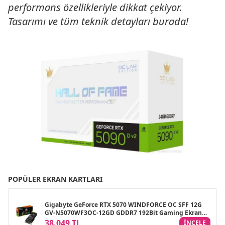
performans özellikleriyle dikkat çekiyor.
Tasarımı ve tüm teknik detayları burada!
POPÜLER EKRAN KARTLARI
Gigabyte GeForce RTX 5070 WINDFORCE OC SFF 12G
GV-N5070WF3OC-12GD GDDR7 192Bit Gaming Ekran
Kartı
38.049 TL
INCELE