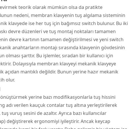
evirmek teorik olarak mümkün olsa da pratikte
Bunun nedeni, membran klavyenin tuş algılama sisteminin
k klavyede ise her tuş için bağımsız switch bulunur. Bu iki
 baskı devre düzenleri ve tuş montaj noktaları tamamen
yenin devre kartının tamamen değiştirilmesi ve yeni switch
ekanik anahtarların montajı sırasında klavyenin gövdesinin
olması şarttır. Bu işlemler, sıradan bir kullanıcı için
tirir. Dolayısıyla membran klavyeyi mekanik klavyeye
çıdan mantıklı değildir. Bunun yerine hazır mekanik
ih olur.
ı
nüştürmek yerine bazı modifikasyonlarla tuş hissini
 adı verilen kauçuk contalar tuş altına yerleştirilerek
 tuş vuruş sesini de azaltır. Ayrıca bazı kullanıcılar
p) değiştirerek ergonomiyi iyileştirir. Ancak keycap