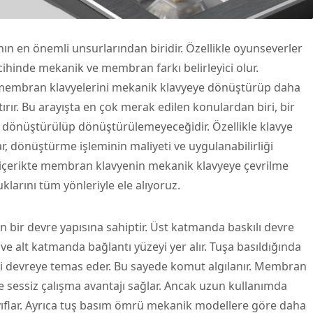
ının en önemli unsurlarından biridir. Özellikle oyunseverler
rcihinde mekanik ve membran farkı belirleyici olur.
 membran klavyelerini mekanik klavyeye dönüştürüp daha
ştırır. Bu arayışta en çok merak edilen konulardan biri, bir
dönüştürülüp dönüştürülemeyeceğidir. Özellikle
klavye
r, dönüştürme işleminin maliyeti ve uygulanabilirliği
u içerikte membran klavyenin mekanik klavyeye çevrilme
uklarını tüm yönleriyle ele alıyoruz.
bir devre yapısına sahiptir. Üst katmanda baskılı devre
e alt katmanda bağlantı yüzeyi yer alır. Tuşa basıldığında
 devreye temas eder. Bu sayede komut algılanır. Membran
e sessiz çalışma avantajı sağlar. Ancak uzun kullanımda
ayıflar. Ayrıca tuş basım ömrü mekanik modellere göre daha