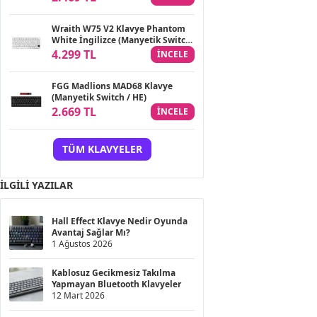
Wraith W75 V2 Klavye Phantom
White İngilizce (Manyetik Switch
/ HE)
4.299 TL
INCELE
FGG Madlions MAD68 Klavye
(Manyetik Switch / HE)
2.669 TL
INCELE
TÜM KLAVYELER
İLGILI YAZILAR
Hall Effect Klavye Nedir Oyunda
Avantaj Sağlar Mı?
1 Ağustos 2026
Kablosuz Gecikmesiz Takılma
Yapmayan Bluetooth Klavyeler
12 Mart 2026