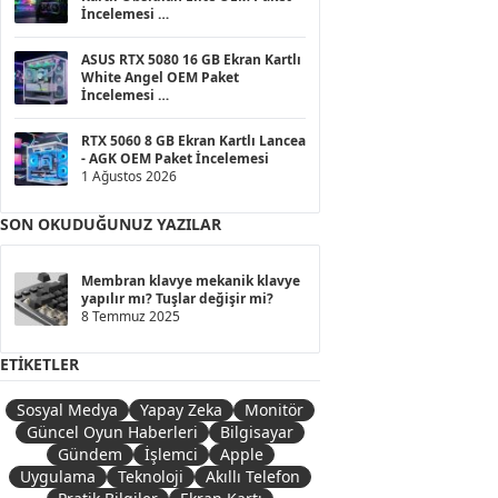
İncelemesi
1 Ağustos 2026
ASUS RTX 5080 16 GB Ekran Kartlı
White Angel OEM Paket
İncelemesi
1 Ağustos 2026
RTX 5060 8 GB Ekran Kartlı Lancea
- AGK OEM Paket İncelemesi
1 Ağustos 2026
SON OKUDUĞUNUZ YAZILAR
Membran klavye mekanik klavye
yapılır mı? Tuşlar değişir mi?
8 Temmuz 2025
ETIKETLER
Sosyal Medya
Yapay Zeka
Monitör
Güncel Oyun Haberleri
Bilgisayar
Gündem
İşlemci
Apple
Uygulama
Teknoloji
Akıllı Telefon