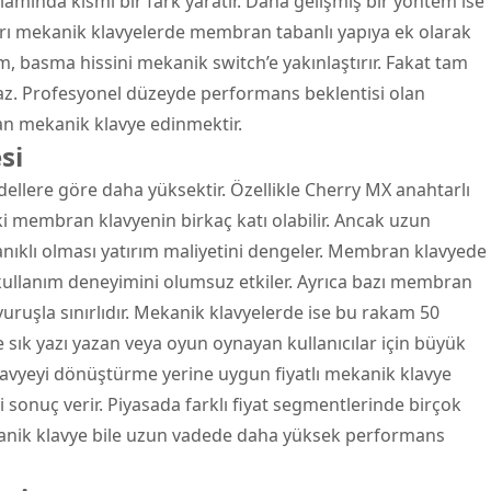
nlamında kısmi bir fark yaratır. Daha gelişmiş bir yöntem ise
Yarı mekanik klavyelerde membran tabanlı yapıya ek olarak
rım, basma hissini mekanik switch’e yakınlaştırır. Fakat tam
. Profesyonel düzeyde performans beklentisi olan
dan mekanik klavye edinmektir.
si
llere göre daha yüksektir. Özellikle Cherry MX anahtarlı
eki membran klavyenin birkaç katı olabilir. Ancak uzun
nıklı olması yatırım maliyetini dengeler. Membran klavyede
kullanım deneyimini olumsuz etkiler. Ayrıca bazı membran
ruşla sınırlıdır. Mekanik klavyelerde ise bu rakam 50
e sık yazı yazan veya oyun oynayan kullanıcılar için büyük
lavyeyi dönüştürme yerine uygun fiyatlı mekanik klavye
i sonuç verir. Piyasada farklı fiyat segmentlerinde birçok
anik klavye bile uzun vadede daha yüksek performans