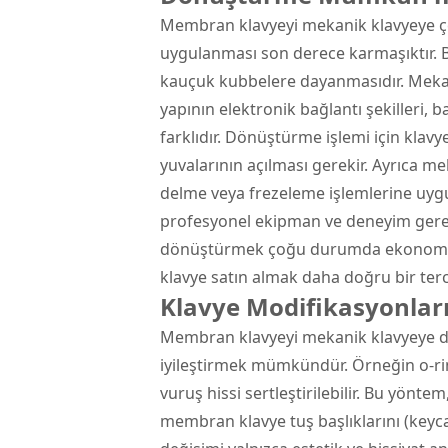
Membran klavyeyi mekanik klavyeye ç
uygulanması son derece karmaşıktır. 
kauçuk kubbelere dayanmasıdır. Mekani
yapının elektronik bağlantı şekilleri,
farklıdır. Dönüştürme işlemi için klav
yuvalarının açılması gerekir. Ayrıca m
delme veya frezeleme işlemlerine uygun 
profesyonel ekipman ve deneyim gerek
dönüştürmek çoğu durumda ekonomik a
klavye satın almak daha doğru bir terc
Klavye Modifikasyonlar
Membran klavyeyi mekanik klavyeye dö
iyileştirmek mümkündür. Örneğin o-ring
vuruş hissi sertleştirilebilir. Bu yöntem,
membran klavye tuş başlıklarını (keyca