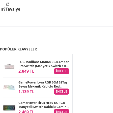
ır?
Tavsiye
POPÜLER KLAVYELER
FGG Madlions MAD68 RGB Amber
Pro Switch (Manyetik Switch / HE)
Klavye Beyaz
2.849 TL
INCELE
GamePower Lyra RGB 60M 62Tuş
Beyaz Mekanik Kablolu Red
Switch Klavye - 3 Yıl Garantili
1.139 TL
INCELE
GamePower Tirus HE80 8K RGB
Manyetik Switch Kablolu Gaming
Klavye
2.469 TL
INCELE