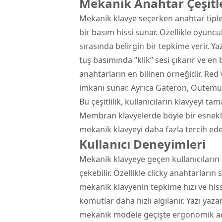
Mekanik Anahtar Çeşitl
Mekanik klavye seçerken anahtar tiple
bir basım hissi sunar. Özellikle oyuncul
sırasında belirgin bir tepkime verir. Ya
tuş basımında “klik” sesi çıkarır ve en
anahtarların en bilinen örneğidir. Red v
imkanı sunar. Ayrıca Gateron, Outemu ve
Bu çeşitlilik, kullanıcıların klavyeyi t
Membran klavyelerde böyle bir esnekli
mekanik klavyeyi daha fazla tercih ede
Kullanıcı Deneyimleri
Mekanik klavyeye geçen kullanıcıların 
çekebilir. Özellikle clicky anahtarların
mekanik klavyenin tepkime hızı ve hiss
komutlar daha hızlı algılanır. Yazı y
mekanik modele geçişte ergonomik ada