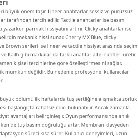
eri
ri büyük önem taşır. Lineer anahtarlar sessiz ve pürüzsüz
ar tarafından tercih edilir. Tactile anahtarlar ise basım
zı yazarken parmak hissiyatını artırır. Clicky anahtarlar ise
 belirgin mekanik hissi sunar. Cherry MX Blue, clicky
e Brown serileri ise lineer ve tactile hissiyat arasında seçim
 Kailh gibi markalar da farklı anahtar alternatifleri üretir.
amamen kişisel tercihlerine göre özelleştirmesini sağlar.
k mümkün değildir. Bu nedenle profesyonel kullanıcılar
r.
büyük bölümü ilk haftalarda tuş sertliğine alışmakta zorluk
 sesi başlangıçta rahatsız edici bulunabilir. Ancak zamanla
iyat avantajları belirginleşir. Oyun performansında anlık
azarken de tuş basım doğruluğu artar. Membran klavyeden
ptasyon süreci kısa sürer. Kullanıcı deneyimleri, uzun