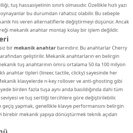
ği, tuş hassasiyetinin sınırlı olmasıdır. Özellikle hızlı yazı
n oynayanlar bu durumdan rahatsız olabilir. Bu sebeple
anik his veren alternatiflerle değiştirmeyi düşünür. Ancak
ği mekanik anahtar montajı kolay bir işlem değildir.
eri
sız bir
mekanik anahtar
barındırır. Bu anahtarlar Cherry
arafından geliştirilir. Mekanik anahtarların en belirgin
 mekanik tuş anahtarının ömrü ortalama 50 ila 100 milyon
lı anahtar tipleri (lineer, tactile, clicky) sayesinde her
 Mekanik klavyelerde n-key rollover ve anti-ghosting gibi
 sayede birden fazla tuşa aynı anda basıldığında dahi tüm
seviyesi ve tuş sertliği tercihlere göre değiştirilebilir.
eçiş yapmak, genellikle klavye performansını belirgin
yi birebir mekanik yapıya dönüştürmek teknik açıdan
mü