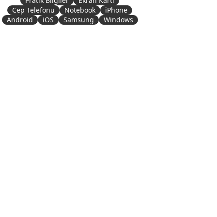
Pratik Bilgiler
Ekran Kartı
Cep Telefonu
Notebook
iPhone
Android
iOS
Samsung
Windows