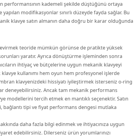
n performansının kademeli şekilde düştüğünü ortaya
 yapılan modifikasyonlar sınırlı düzeyde fayda sağlar. Bu
anik klavye satın almanın daha doğru bir karar olduğunda
çevirmek teoride mümkün görünse de pratikte yüksek
sorunları yaratır. Ayrıca dönüştürme işleminden sonra
nıcıların ihtiyaç ve bütçelerine uygun mekanik klavyeyi
k klavye kullanımı hem oyun hem profesyonel işlerde
mbran klavyenizdeki hissiyatı iyileştirmek isterseniz o-ring
lar deneyebilirsiniz. Ancak tam mekanik performans
e modellerini tercih etmek en mantıklı seçenektir. Satın
 bağlantı tipi ve fiyat performans dengesi mutlaka
kkında daha fazla bilgi edinmek ve ihtiyacınıza uygun
aret edebilirsiniz. Dilerseniz ürün yorumlarınızı