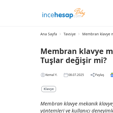
Ana Sayfa
Tavsiye
Membran klavye me
Membran klavye me
Tuşlar değişir mi?
Kemal Y.
08.07.2025
Paylaş
Klavye
Membran klavye mekanik klavyeye
yöntemleri ve kullanıcı deneyim