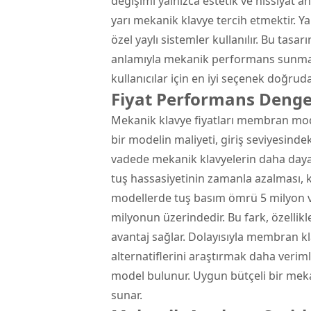
değişimi yalnızca estetik ve hissiyat a
yarı mekanik klavye tercih etmektir. 
özel yaylı sistemler kullanılır. Bu tasa
anlamıyla mekanik performans sunmaz
kullanıcılar için en iyi seçenek doğru
Fiyat Performans Denge
Mekanik klavye fiyatları membran mode
bir modelin maliyeti, giriş seviyesind
vadede mekanik klavyelerin daha daya
tuş hassasiyetinin zamanla azalması, 
modellerde tuş basım ömrü 5 milyon vu
milyonun üzerindedir. Bu fark, özellikl
avantaj sağlar. Dolayısıyla membran k
alternatiflerini araştırmak daha veriml
model bulunur. Uygun bütçeli bir mek
sunar.