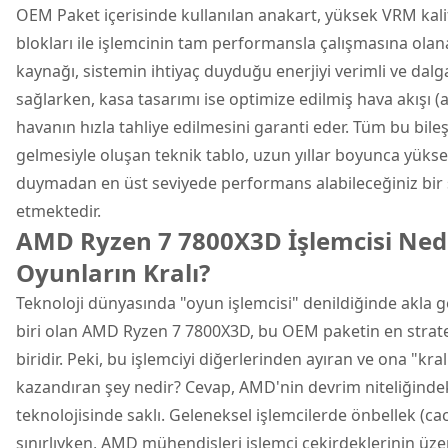
OEM Paket içerisinde kullanılan anakart, yüksek VRM kal
blokları ile işlemcinin tam performansla çalışmasına olan
kaynağı, sistemin ihtiyaç duyduğu enerjiyi verimli ve da
sağlarken, kasa tasarımı ise optimize edilmiş hava akışı (ai
havanın hızla tahliye edilmesini garanti eder. Tüm bu bile
gelmesiyle oluşan teknik tablo, uzun yıllar boyunca yükse
duymadan en üst seviyede performans alabileceğiniz bir s
etmektedir.
AMD Ryzen 7 7800X3D İşlemcisi Ne
Oyunların Kralı?
Teknoloji dünyasında "oyun işlemcisi" denildiğinde akla g
biri olan AMD Ryzen 7 7800X3D, bu OEM paketin en strate
biridir. Peki, bu işlemciyi diğerlerinden ayıran ve ona "kra
kazandıran şey nedir? Cevap, AMD'nin devrim niteliğinde
teknolojisinde saklı. Geleneksel işlemcilerde önbellek (ca
sınırlıyken, AMD mühendisleri işlemci çekirdeklerinin üze