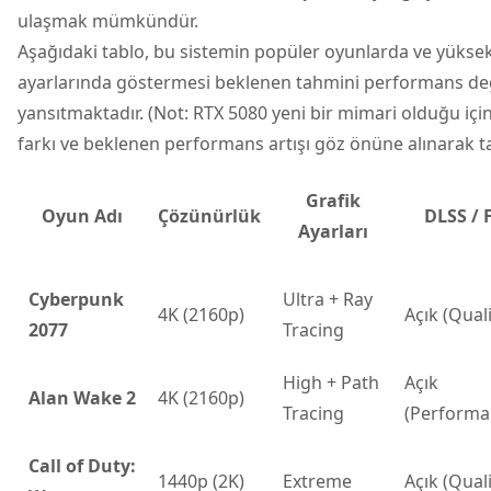
ulaşmak mümkündür.
Aşağıdaki tablo, bu sistemin popüler oyunlarda ve yüksek
ayarlarında göstermesi beklenen tahmini performans değ
yansıtmaktadır. (Not: RTX 5080 yeni bir mimari olduğu için
farkı ve beklenen performans artışı göz önüne alınarak ta
Grafik
Oyun Adı
Çözünürlük
DLSS / 
Ayarları
Cyberpunk
Ultra + Ray
4K (2160p)
Açık (Quali
2077
Tracing
High + Path
Açık
Alan Wake 2
4K (2160p)
Tracing
(Performa
Call of Duty:
1440p (2K)
Extreme
Açık (Quali