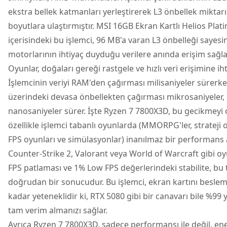
ekstra bellek katmanları yerleştirerek L3 önbellek miktar
boyutlara ulaştırmıştır. MSI 16GB Ekran Kartlı Helios Pl
içerisindeki bu işlemci, 96 MB'a varan L3 önbelleği sayes
motorlarının ihtiyaç duyduğu verilere anında erişim sağla
Oyunlar, doğaları gereği rastgele ve hızlı veri erişimine iht
İşlemcinin veriyi RAM'den çağırması milisaniyeler sürerke
üzerindeki devasa önbellekten çağırması mikrosaniyeler,
nanosaniyeler sürer. İşte Ryzen 7 7800X3D, bu gecikmeyi 
özellikle işlemci tabanlı oyunlarda (MMORPG'ler, strateji 
FPS oyunları ve simülasyonlar) inanılmaz bir performans a
Counter-Strike 2, Valorant veya World of Warcraft gibi 
FPS patlaması ve 1% Low FPS değerlerindeki stabilite, bu 
doğrudan bir sonucudur. Bu işlemci, ekran kartını besl
kadar yeteneklidir ki, RTX 5080 gibi bir canavarı bile %99 
tam verim almanızı sağlar.
Ayrıca Ryzen 7 7800X3D, sadece performansı ile değil, enerj