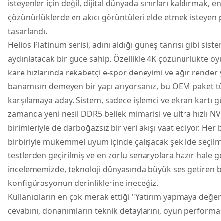
isteyenler için değil, dijital dünyada sınırları kaldırmak, 
çözünürlüklerde en akıcı görüntüleri elde etmek isteyen p
tasarlandı.
Helios Platinum serisi, adını aldığı güneş tanrısı gibi sist
aydınlatacak bir güce sahip. Özellikle 4K çözünürlükte o
kare hızlarında rekabetçi e-spor deneyimi ve ağır render y
banamısın demeyen bir yapı arıyorsanız, bu OEM paket tü
karşılamaya aday. Sistem, sadece işlemci ve ekran kartı gü
zamanda yeni nesil DDR5 bellek mimarisi ve ultra hızlı
birimleriyle de darboğazsız bir veri akışı vaat ediyor. Her b
birbiriyle mükemmel uyum içinde çalışacak şekilde seçilm
testlerden geçirilmiş ve en zorlu senaryolara hazır hale get
incelememizde, teknoloji dünyasında büyük ses getiren b
konfigürasyonun derinliklerine ineceğiz.
Kullanıcıların en çok merak ettiği "Yatırım yapmaya değ
cevabını, donanımların teknik detaylarını, oyun performan