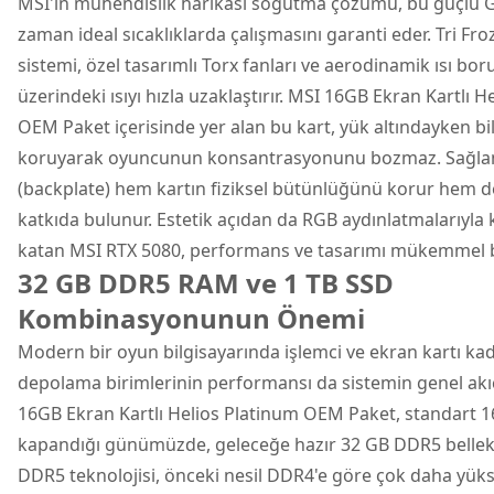
MSI'ın mühendislik harikası soğutma çözümü, bu güçlü 
zaman ideal sıcaklıklarda çalışmasını garanti eder. Tri F
sistemi, özel tasarımlı Torx fanları ve aerodinamik ısı borul
üzerindeki ısıyı hızla uzaklaştırır. MSI 16GB Ekran Kartlı 
OEM Paket içerisinde yer alan bu kart, yük altındayken bile
koruyarak oyuncunun konsantrasyonunu bozmaz. Sağlam
(backplate) hem kartın fiziksel bütünlüğünü korur hem 
katkıda bulunur. Estetik açıdan da RGB aydınlatmalarıyla k
katan MSI RTX 5080, performans ve tasarımı mükemmel b
32 GB DDR5 RAM ve 1 TB SSD
Kombinasyonunun Önemi
Modern bir oyun bilgisayarında işlemci ve ekran kartı kada
depolama birimlerinin performansı da sistemin genel akıcıl
16GB Ekran Kartlı Helios Platinum OEM Paket, standart 
kapandığı günümüzde, geleceğe hazır 32 GB DDR5 bellek kit
DDR5 teknolojisi, önceki nesil DDR4'e göre çok daha yüks