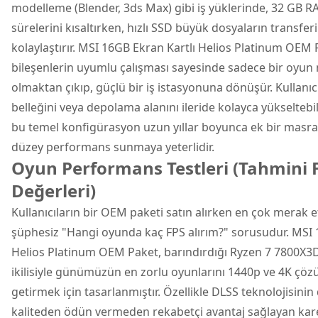
modelleme (Blender, 3ds Max) gibi iş yüklerinde, 32 GB 
sürelerini kısaltırken, hızlı SSD büyük dosyaların transfer
kolaylaştırır. MSI 16GB Ekran Kartlı Helios Platinum OEM 
bileşenlerin uyumlu çalışması sayesinde sadece bir oyun
olmaktan çıkıp, güçlü bir iş istasyonuna dönüşür. Kullanıcı
belleğini veya depolama alanını ileride kolayca yükseltebi
bu temel konfigürasyon uzun yıllar boyunca ek bir masr
düzey performans sunmaya yeterlidir.
Oyun Performans Testleri (Tahmini 
Değerleri)
Kullanıcıların bir OEM paketi satın alırken en çok merak e
şüphesiz "Hangi oyunda kaç FPS alırım?" sorusudur. MSI 
Helios Platinum OEM Paket, barındırdığı Ryzen 7 7800X3
ikilisiyle günümüzün en zorlu oyunlarını 1440p ve 4K çöz
getirmek için tasarlanmıştır. Özellikle DLSS teknolojisinin
kaliteden ödün vermeden rekabetçi avantaj sağlayan kare