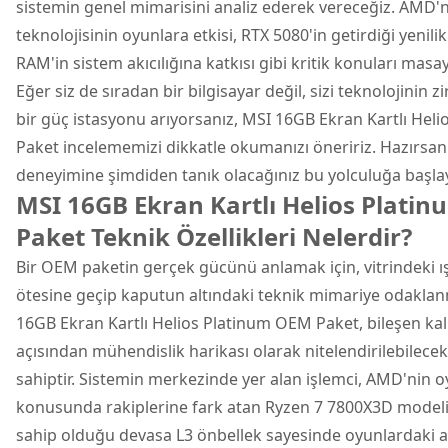
sistemin genel mimarisini analiz ederek vereceğiz. AMD'
teknolojisinin oyunlara etkisi, RTX 5080'in getirdiği yenil
RAM'in sistem akıcılığına katkısı gibi kritik konuları masa
Eğer siz de sıradan bir bilgisayar değil, sizi teknolojinin z
bir güç istasyonu arıyorsanız, MSI 16GB Ekran Kartlı Hel
Paket incelememizi dikkatle okumanızı öneririz. Hazırsan
deneyimine şimdiden tanık olacağınız bu yolculuğa başla
MSI 16GB Ekran Kartlı Helios Plati
Paket Teknik Özellikleri Nelerdir?
Bir OEM paketin gerçek gücünü anlamak için, vitrindeki ı
ötesine geçip kaputun altındaki teknik mimariye odaklan
16GB Ekran Kartlı Helios Platinum OEM Paket, bileşen kal
açısından mühendislik harikası olarak nitelendirilebilecek
sahiptir. Sistemin merkezinde yer alan işlemci, AMD'nin
konusunda rakiplerine fark atan Ryzen 7 7800X3D modelidi
sahip olduğu devasa L3 önbellek sayesinde oyunlardaki an