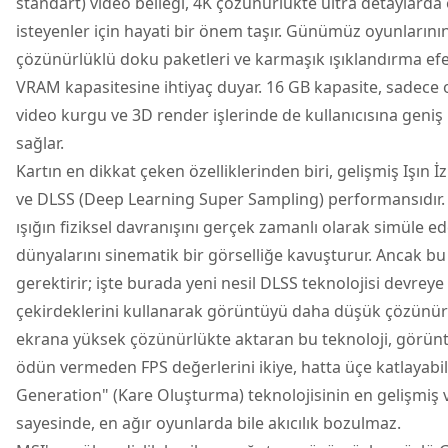
standart) video belleği, 4K çözünürlükte ultra detaylar
isteyenler için hayati bir önem taşır. Günümüz oyunlarını
çözünürlüklü doku paketleri ve karmaşık ışıklandırma efe
VRAM kapasitesine ihtiyaç duyar. 16 GB kapasite, sadece 
video kurgu ve 3D render işlerinde de kullanıcısına geniş 
sağlar.
Kartın en dikkat çeken özelliklerinden biri, gelişmiş Işın 
ve DLSS (Deep Learning Super Sampling) performansıdır.
ışığın fiziksel davranışını gerçek zamanlı olarak simüle 
dünyalarını sinematik bir görselliğe kavuşturur. Ancak b
gerektirir; işte burada yeni nesil DLSS teknolojisi devreye
çekirdeklerini kullanarak görüntüyü daha düşük çözünürl
ekrana yüksek çözünürlükte aktaran bu teknoloji, görünt
ödün vermeden FPS değerlerini ikiye, hatta üçe katlayabili
Generation" (Kare Oluşturma) teknolojisinin en gelişmiş 
sayesinde, en ağır oyunlarda bile akıcılık bozulmaz.