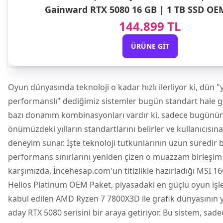
Gainward RTX 5080 16 GB | 1 TB SSD OE
144.899 TL
ÜRÜNE GIT
Oyun dünyasında teknoloji o kadar hızlı ilerliyor ki, dün 
performanslı" dediğimiz sistemler bugün standart hale ge
bazı donanım kombinasyonları vardır ki, sadece bugünün
önümüzdeki yılların standartlarını belirler ve kullanıcısın
deneyim sunar. İşte teknoloji tutkunlarının uzun süredir b
performans sınırlarını yeniden çizen o muazzam birleşi
karşımızda. İncehesap.com'un titizlikle hazırladığı
MSI 16
Helios Platinum OEM Paket
, piyasadaki en güçlü oyun işl
kabul edilen
AMD Ryzen 7
7800X3D ile grafik dünyasının 
aday RTX 5080 serisini bir araya getiriyor. Bu sistem, s