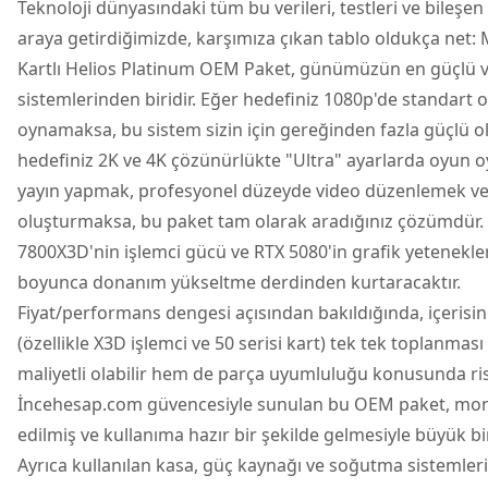
Teknoloji dünyasındaki tüm bu verileri, testleri ve bileşen 
araya getirdiğimizde, karşımıza çıkan tablo oldukça net:
Kartlı Helios Platinum OEM Paket, günümüzün en güçlü v
sistemlerinden biridir. Eğer hedefiniz 1080p'de standart 
oynamaksa, bu sistem sizin için gereğinden fazla güçlü ol
hedefiniz 2K ve 4K çözünürlükte "Ultra" ayarlarda oyun 
yayın yapmak, profesyonel düzeyde video düzenlemek ve
oluşturmaksa, bu paket tam olarak aradığınız çözümdür.
7800X3D'nin işlemci gücü ve RTX 5080'in grafik yetenekleri,
boyunca donanım yükseltme derdinden kurtaracaktır.
Fiyat/performans dengesi açısından bakıldığında, içerisin
(özellikle X3D işlemci ve 50 serisi kart) tek tek toplanma
maliyetli olabilir hem de parça uyumluluğu konusunda riskl
İncehesap.com güvencesiyle sunulan bu OEM paket, monta
edilmiş ve kullanıma hazır bir şekilde gelmesiyle büyük bir
Ayrıca kullanılan kasa, güç kaynağı ve soğutma sistemlerin