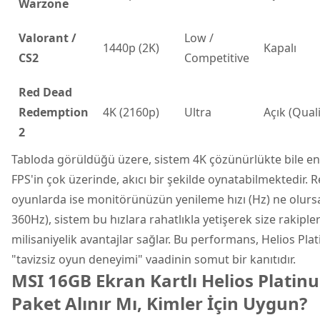
Warzone
Valorant /
Low /
1440p (2K)
Kapalı
CS2
Competitive
Red Dead
Redemption
4K (2160p)
Ultra
Açık (Quali
2
Tabloda görüldüğü üzere, sistem 4K çözünürlükte bile en 
FPS'in çok üzerinde, akıcı bir şekilde oynatabilmektedir. 
oyunlarda ise monitörünüzün yenileme hızı (Hz) ne olurs
360Hz), sistem bu hızlara rahatlıkla yetişerek size rakiple
milisaniyelik avantajlar sağlar. Bu performans, Helios Pl
"tavizsiz oyun deneyimi" vaadinin somut bir kanıtıdır.
MSI 16GB Ekran Kartlı Helios Plati
Paket Alınır Mı, Kimler İçin Uygun?