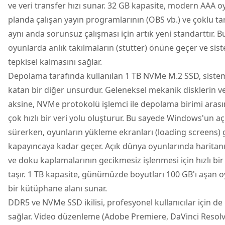
ve veri transfer hızı sunar. 32 GB kapasite, modern AAA o
planda çalışan yayın programlarının (OBS vb.) ve çoklu ta
aynı anda sorunsuz çalışması için artık yeni standarttır. B
oyunlarda anlık takılmaların (stutter) önüne geçer ve sis
tepkisel kalmasını sağlar.
Depolama tarafında kullanılan 1 TB NVMe M.2 SSD, sistem
katan bir diğer unsurdur. Geleneksel mekanik disklerin v
aksine, NVMe protokolü işlemci ile depolama birimi ara
çok hızlı bir veri yolu oluşturur. Bu sayede Windows'un açı
sürerken, oyunların yükleme ekranları (loading screens) 
kapayıncaya kadar geçer. Açık dünya oyunlarında haritanı
ve doku kaplamalarının gecikmesiz işlenmesi için hızlı b
taşır. 1 TB kapasite, günümüzde boyutları 100 GB'ı aşan o
bir kütüphane alanı sunar.
DDR5 ve NVMe SSD ikilisi, profesyonel kullanıcılar için de
sağlar. Video düzenleme (Adobe Premiere, DaVinci Resolv