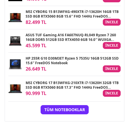
MSI CYBORG 15 B13WFKG-490XTR i7-13620H 16GB 1TB
SSD 8GB RTX5060 8GB 15.6″ FHD 144Hz FreeDOS
Gaming Notebook
82.499 TL
INCELE
ASUS TUF Gaming A16 FA607NUQ-RL049 Ryzen 7 260
16GB DDR5 512GB SSD RTX4050 6GB 16.0″ WUXGA
144Hz IPS FreeDOS Gaming Laptop
45.599 TL
INCELE
HP 255R G10 D30M3ET Ryzen 5 7535U 16GB 512GB SSD
15.6″ FreeDOS Notebook
26.649 TL
INCELE
MSI CYBORG 17 B13WFKG-210XTR i7-13620H 32GB 1TB
SSD 8GB RTX5060 8GB 17.3″ FHD 144Hz FreeDOS
Gaming Notebook
90.999 TL
INCELE
TÜM NOTEBOOKLAR