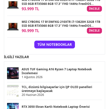
SSD 8GB RTX5060 8GB 17.3″ FHD 144Hz FreeDOS
Gaming Notebook
93.999 TL
INCELE
MSI CYBORG 17 B13WFKG-210XTR i7-13620H 32GB 1TB
SSD 8GB RTX5060 8GB 17.3″ FHD 144Hz FreeDOS
Gaming Notebook
90.999 TL
INCELE
TÜM NOTEBOOKLAR
İLGILI YAZILAR
ASUS TUF Gaming A16 Ryzen 7 Laptop Notebook
İncelemesi
1 Ağustos 2026
TCL, dizüstü bilgisayarlar için IJP OLED panelleri
üretmeye başlayacak
20 Haziran 2026
RTX 3050 Ekran Kartlı Notebook Laptop Önerisi