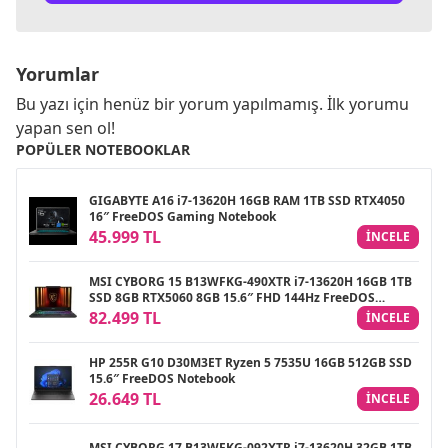
Yorumlar
Bu yazı için henüz bir yorum yapılmamış. İlk yorumu
yapan sen ol!
POPÜLER NOTEBOOKLAR
GIGABYTE A16 i7-13620H 16GB RAM 1TB SSD RTX4050
16″ FreeDOS Gaming Notebook
45.999 TL
INCELE
MSI CYBORG 15 B13WFKG-490XTR i7-13620H 16GB 1TB
SSD 8GB RTX5060 8GB 15.6″ FHD 144Hz FreeDOS
Gaming Notebook
82.499 TL
INCELE
HP 255R G10 D30M3ET Ryzen 5 7535U 16GB 512GB SSD
15.6″ FreeDOS Notebook
26.649 TL
INCELE
MSI CYBORG 17 B13WFKG-092XTR i7-13620H 32GB 1TB