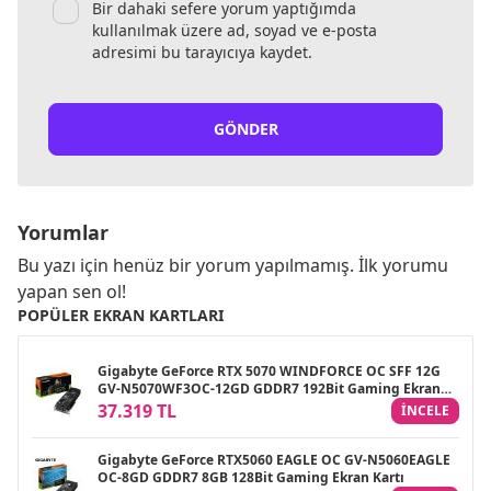
Bir dahaki sefere yorum yaptığımda
kullanılmak üzere ad, soyad ve e-posta
adresimi bu tarayıcıya kaydet.
GÖNDER
Yorumlar
Bu yazı için henüz bir yorum yapılmamış. İlk yorumu
yapan sen ol!
POPÜLER EKRAN KARTLARI
Gigabyte GeForce RTX 5070 WINDFORCE OC SFF 12G
GV-N5070WF3OC-12GD GDDR7 192Bit Gaming Ekran
Kartı
37.319 TL
INCELE
Gigabyte GeForce RTX5060 EAGLE OC GV-N5060EAGLE
OC-8GD GDDR7 8GB 128Bit Gaming Ekran Kartı