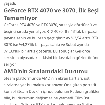
yaşadı.
GeForce RTX 4070 ve 3070, İlk Beşi
Tamamlıyor
GeForce RTX 4070 ve RTX 3070, sırasıyla dördüncü ve
beşinci sırada yer alıyor. RTX 4070, %5,43'lük bir pazar
payına sahip ve bu oran geçtiğimiz ay %2,54 arttı. RTX
3070 ise %4,27'lik bir paya sahip ve Şubat ayında
%1,33'lük bir artış gösterdi. Bu sonuçlar, GeForce
serisinin piyasadaki etkisini bir kez daha gözler önüne
seriyor.
AMD'nin Sıralamdaki Durumu
Steam platformunda
AMD
'nin ekran kartları, üst
sıralarda yer bulmakta zorlanıyor. Öne çıkan portatif
konsol Steam Deck'in içinde bulunan Radeon grafikler
bile, bu durumun değişmesine yetmedi. Tüm üst
sıralarda GeForce RTX kartları bulunuyor ve GeForce