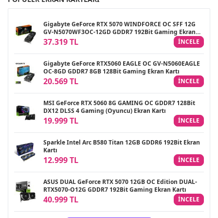
Gigabyte GeForce RTX 5070 WINDFORCE OC SFF 12G
GV-N5070WF3OC-12GD GDDR7 192Bit Gaming Ekran
Kartı
37.319 TL
INCELE
Gigabyte GeForce RTX5060 EAGLE OC GV-N5060EAGLE
OC-8GD GDDR7 8GB 128Bit Gaming Ekran Kartı
20.569 TL
INCELE
MSI GeForce RTX 5060 8G GAMING OC GDDR7 128Bit
DX12 DLSS 4 Gaming (Oyuncu) Ekran Kartı
19.999 TL
INCELE
Sparkle Intel Arc B580 Titan 12GB GDDR6 192Bit Ekran
Kartı
12.999 TL
INCELE
ASUS DUAL GeForce RTX 5070 12GB OC Edition DUAL-
RTX5070-O12G GDDR7 192Bit Gaming Ekran Kartı
40.999 TL
INCELE