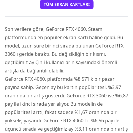
TÜM EKRAN KARTLARI
Son verilere göre,
GeForce RTX 4060
, Steam
platformunda en popüler
ekran kartı
haline geldi. Bu
model, uzun süre birinci sırada bulunan GeForce RTX
3060'ı geride bıraktı. Bu değişikliğin bir kısmı,
geçtiğimiz ay Çinli kullanıcıların sayısındaki önemli
artışla da bağlantılı olabilir.
GeForce RTX 4060, platformda %8,57'lik bir pazar
payına sahip. Geçen ay bu kartın popülaritesi, %3,97
oranında bir artış gösterdi. GeForce RTX 3060 ise %6,87
pay ile ikinci sırada yer alıyor. Bu modelin de
popülaritesi arttı, fakat sadece %1,67 oranında bir
yükseliş yaşandı. GeForce RTX 4060 Ti, %6,56 pay ile
üçüncü sırada ve geçtiğimiz ay %3,11 oranında bir artış