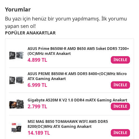
Yorumlar
Bu yazı için henüz bir yorum yapılmamış. İlk yorumu
yapan sen ol!
POPÜLER ANAKARTLAR
ASUS Prime B650M-R AMD B650 AM5 Soket DDR5 7200+
(OC)MHz mATX Anakart
4.899 TL
INCELE
ASUS PRIME B850M-K AM5 DDR5 8400+(OC)MHz Micro
ATX Gaming Anakart
6.999 TL
INCELE
Gigabyte A520M K V2 1.0 DDR4 mATX Gaming Anakart
2.799 TL
INCELE
MSI MAG B850 TOMAHAWK WIFI AM5 DDR5
8200(OC)MHz ATX Gaming Anakart
14.189 TL
INCELE