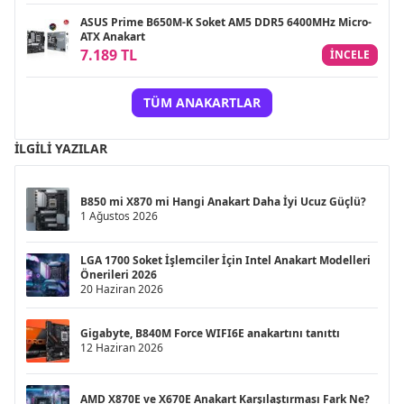
ASUS Prime B650M-K Soket AM5 DDR5 6400MHz Micro-
ATX Anakart
7.189 TL
INCELE
TÜM ANAKARTLAR
İLGILI YAZILAR
B850 mi X870 mi Hangi Anakart Daha İyi Ucuz Güçlü?
1 Ağustos 2026
LGA 1700 Soket İşlemciler İçin Intel Anakart Modelleri
Önerileri 2026
20 Haziran 2026
Gigabyte, B840M Force WIFI6E anakartını tanıttı
12 Haziran 2026
AMD X870E ve X670E Anakart Karşılaştırması Fark Ne?