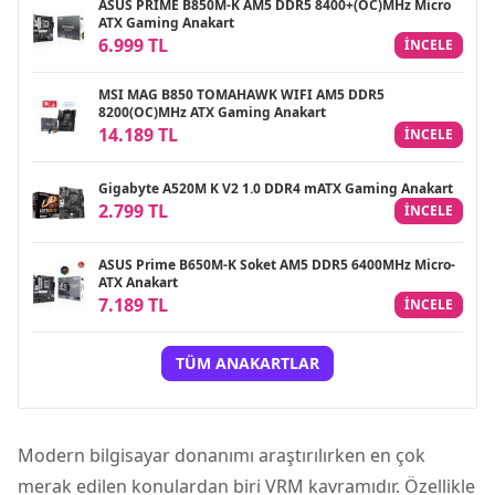
ASUS PRIME B850M-K AM5 DDR5 8400+(OC)MHz Micro
ATX Gaming Anakart
6.999 TL
INCELE
MSI MAG B850 TOMAHAWK WIFI AM5 DDR5
8200(OC)MHz ATX Gaming Anakart
14.189 TL
INCELE
Gigabyte A520M K V2 1.0 DDR4 mATX Gaming Anakart
2.799 TL
INCELE
ASUS Prime B650M-K Soket AM5 DDR5 6400MHz Micro-
ATX Anakart
7.189 TL
INCELE
TÜM ANAKARTLAR
Modern bilgisayar donanımı araştırılırken en çok
merak edilen konulardan biri VRM kavramıdır. Özellikle