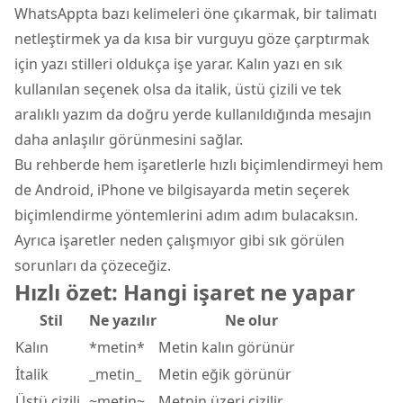
WhatsAppta bazı kelimeleri öne çıkarmak, bir talimatı
netleştirmek ya da kısa bir vurguyu göze çarptırmak
için yazı stilleri oldukça işe yarar. Kalın yazı en sık
kullanılan seçenek olsa da italik, üstü çizili ve tek
aralıklı yazım da doğru yerde kullanıldığında mesajın
daha anlaşılır görünmesini sağlar.
Bu rehberde hem işaretlerle hızlı biçimlendirmeyi hem
de
Android
, iPhone ve bilgisayarda metin seçerek
biçimlendirme yöntemlerini adım adım bulacaksın.
Ayrıca işaretler neden çalışmıyor gibi sık görülen
sorunları da çözeceğiz.
Hızlı özet: Hangi işaret ne yapar
Stil
Ne yazılır
Ne olur
Kalın
*metin*
Metin kalın görünür
İtalik
_metin_
Metin eğik görünür
Üstü çizili
~metin~
Metnin üzeri çizilir