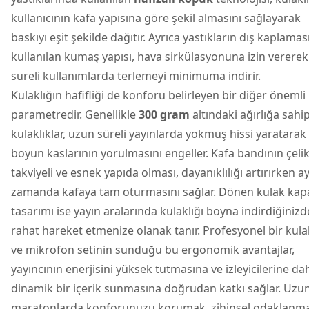
kullanıcının kafa yapısına göre şekil almasını sağlayarak
baskıyı eşit şekilde dağıtır. Ayrıca yastıkların dış kaplama
kullanılan kumaş yapısı, hava sirkülasyonuna izin verere
süreli kullanımlarda terlemeyi minimuma indirir.
Kulaklığın hafifliği de konforu belirleyen bir diğer önemli
parametredir. Genellikle
300 gram
altındaki ağırlığa sahi
kulaklıklar, uzun süreli yayınlarda yokmuş hissi yaratarak
boyun kaslarının yorulmasını engeller. Kafa bandının çeli
takviyeli ve esnek yapıda olması, dayanıklılığı artırırken a
zamanda kafaya tam oturmasını sağlar. Dönen kulak kapa
tasarımı ise yayın aralarında kulaklığı boyna indirdiğinizd
rahat hareket etmenize olanak tanır. Profesyonel bir kula
ve mikrofon setinin sunduğu bu ergonomik avantajlar,
yayıncının enerjisini yüksek tutmasına ve izleyicilerine da
dinamik bir içerik sunmasına doğrudan katkı sağlar. Uzu
maratonlarda konforunuzu korumak, zihinsel odaklanma