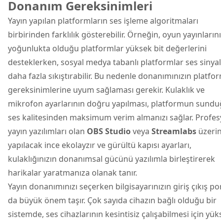
Donanım Gereksinimleri
Yayın yapılan platformların ses işleme algoritmaları
birbirinden farklılık gösterebilir. Örneğin, oyun yayınların
yoğunlukta olduğu platformlar yüksek bit değerlerini
desteklerken, sosyal medya tabanlı platformlar ses sinyal
daha fazla sıkıştırabilir. Bu nedenle donanımınızın platfo
gereksinimlerine uyum sağlaması gerekir. Kulaklık ve
mikrofon ayarlarının doğru yapılması, platformun sund
ses kalitesinden maksimum verim almanızı sağlar. Profes
yayın yazılımları olan
OBS Studio
veya
Streamlabs
üzeri
yapılacak ince ekolayzır ve gürültü kapısı ayarları,
kulaklığınızın donanımsal gücünü yazılımla birleştirerek
harikalar yaratmanıza olanak tanır.
Yayın donanımınızı seçerken bilgisayarınızın giriş çıkış por
da büyük önem taşır. Çok sayıda cihazın bağlı olduğu bir
sistemde, ses cihazlarının kesintisiz çalışabilmesi için yü