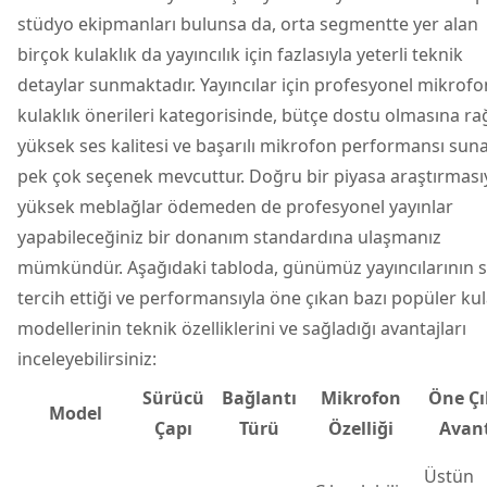
stüdyo ekipmanları bulunsa da, orta segmentte yer alan
birçok kulaklık da yayıncılık için fazlasıyla yeterli teknik
detaylar sunmaktadır. Yayıncılar için profesyonel mikrofo
kulaklık önerileri kategorisinde, bütçe dostu olmasına 
yüksek ses kalitesi ve başarılı mikrofon performansı sun
pek çok seçenek mevcuttur. Doğru bir piyasa araştırmasıy
yüksek meblağlar ödemeden de profesyonel yayınlar
yapabileceğiniz bir donanım standardına ulaşmanız
mümkündür. Aşağıdaki tabloda, günümüz yayıncılarının s
tercih ettiği ve performansıyla öne çıkan bazı popüler kul
modellerinin teknik özelliklerini ve sağladığı avantajları
inceleyebilirsiniz:
Sürücü
Bağlantı
Mikrofon
Öne Ç
Model
Çapı
Türü
Özelliği
Avan
Üstün