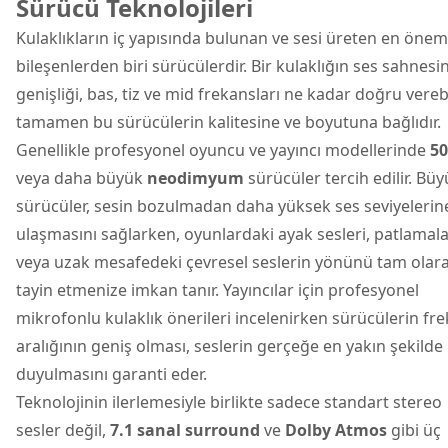
Sürücü Teknolojileri
Kulaklıkların iç yapısında bulunan ve sesi üreten en önem
bileşenlerden biri sürücülerdir. Bir kulaklığın ses sahnesi
genişliği, bas, tiz ve mid frekansları ne kadar doğru vereb
tamamen bu sürücülerin kalitesine ve boyutuna bağlıdır.
Genellikle profesyonel oyuncu ve yayıncı modellerinde
5
veya daha büyük
neodimyum
sürücüler tercih edilir. Bü
sürücüler, sesin bozulmadan daha yüksek ses seviyelerin
ulaşmasını sağlarken, oyunlardaki ayak sesleri, patlamal
veya uzak mesafedeki çevresel seslerin yönünü tam olar
tayin etmenize imkan tanır. Yayıncılar için profesyonel
mikrofonlu kulaklık önerileri incelenirken sürücülerin fr
aralığının geniş olması, seslerin gerçeğe en yakın şekilde
duyulmasını garanti eder.
Teknolojinin ilerlemesiyle birlikte sadece standart stereo
sesler değil,
7.1 sanal surround
ve
Dolby Atmos
gibi üç