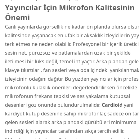
Yayıncılar İçin Mikrofon Kalitesinin
Önemi
Canlı yayınlarda görsellik ne kadar ön planda olursa olsu
kalitesinde yaşanacak en ufak bir aksaklık izleyicilerin yay
terk etmesine neden olabilir. Profesyonel bir içerik üreticis
sesin net, pürüzsüz ve patlamalardan uzak bir şekilde
iletilmesi bir lüks değil, temel ihtiyaçtır. Arka plandan gel
klavye
tıkırtıları, fan sesleri veya oda içindeki yankılanmala
izleyicinin odağını dağıtır. Bu yüzden yayıncılar için profe
mikrofonlu kulaklık önerileri değerlendirilirken öncelikle
mikrofonun frekans tepkisi ve ses yakalama kutupsal
desenleri göz önünde bulundurulmalıdır.
Cardioid
yani
kardiyot kutup desenine sahip mikrofonlar, sadece ön ta
gelen sesleri alarak arka plandaki gürültüleri minimuma
indirdiği için yayıncılar tarafından sıkça tercih edilir.