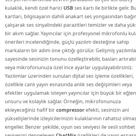
kulaklık, kendi özel harici
USB
ses kartı ile birlikte gelir. B
kartları, bilgisayarın dahili anakart ses yongasından bağı
çalışarak ses sinyalindeki parazitleri temizler ve daha yü
bir akım sağlar. Yayıncılar için profesyonel mikrofonlu kul
önerileri incelendiğinde, güçlü yazılım desteğine sahip
markaların bir adım öne çıktığı görülür. Gelişmiş yazılımla
sayesinde sesinizin tonunu özelleştirebilir, basları artırabi
veya mikrofonunuza özel ince ayarlar uygulayabilirsiniz.
Yazılımlar üzerinden sunulan dijital ses işleme özellikleri,
özellikle canlı yayın esnasında anlık ses değişimleri veya
efektler uygulamak isteyen yayıncılar için büyük bir eğle
unsuru ve kolaylık sağlar. Örneğin, mikrofonunuza
ekleyeceğiniz hafif bir
compressor
efekti, sesinizin ani
yükselişlerinde izleyicilerinizin kulaklarının rahatsız olmas
engeller. Benzer şekilde, oyun ses seviyesi ile sesli sohbet
seviyesini dengeleyen
ChatMix
özellikleri de yayın esnas