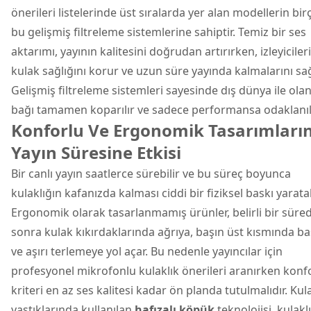
önerileri listelerinde üst sıralarda yer alan modellerin bir
bu gelişmiş filtreleme sistemlerine sahiptir. Temiz bir ses
aktarımı, yayının kalitesini doğrudan artırırken, izleyiciler
kulak sağlığını korur ve uzun süre yayında kalmalarını sağ
Gelişmiş filtreleme sistemleri sayesinde dış dünya ile ola
bağı tamamen koparılır ve sadece performansa odaklanılı
Konforlu Ve Ergonomik Tasarımları
Yayın Süresine Etkisi
Bir canlı yayın saatlerce sürebilir ve bu süreç boyunca
kulaklığın kafanızda kalması ciddi bir fiziksel baskı yaratab
Ergonomik olarak tasarlanmamış ürünler, belirli bir süre
sonra kulak kıkırdaklarında ağrıya, başın üst kısmında ba
ve aşırı terlemeye yol açar. Bu nedenle yayıncılar için
profesyonel mikrofonlu kulaklık önerileri aranırken konf
kriteri en az ses kalitesi kadar ön planda tutulmalıdır. Kul
yastıklarında kullanılan
hafızalı köpük
teknolojisi, kulakl