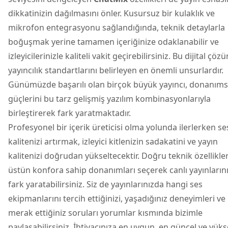
dikkatinizin dağılmasını önler. Kusursuz bir kulaklık ve
mikrofon entegrasyonu sağlandığında, teknik detaylarla
boğuşmak yerine tamamen içeriğinize odaklanabilir ve
izleyicilerinizle kaliteli vakit geçirebilirsiniz. Bu dijital çözü
yayıncılık standartlarını belirleyen en önemli unsurlardır.
Günümüzde başarılı olan birçok büyük yayıncı, donanıms
güçlerini bu tarz gelişmiş yazılım kombinasyonlarıyla
birleştirerek fark yaratmaktadır.
Profesyonel bir içerik üreticisi olma yolunda ilerlerken se
kalitenizi artırmak, izleyici kitlenizin sadakatini ve yayın
kalitenizi doğrudan yükseltecektir. Doğru teknik özellikle
üstün konfora sahip donanımları seçerek canlı yayınların
fark yaratabilirsiniz. Siz de yayınlarınızda hangi ses
ekipmanlarını tercih ettiğinizi, yaşadığınız deneyimleri ve
merak ettiğiniz soruları yorumlar kısmında bizimle
paylaşabilirsiniz. İhtiyacınıza en uygun, en güncel ve yük