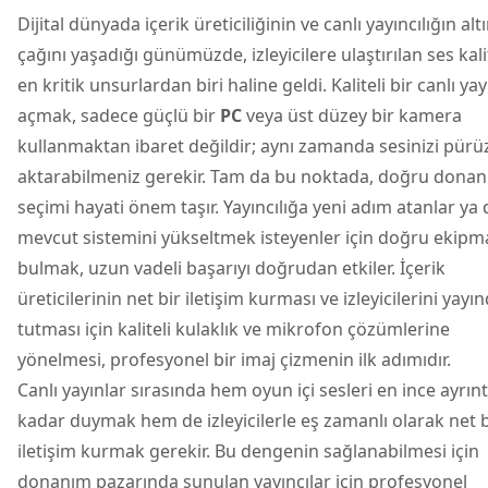
Dijital dünyada içerik üreticiliğinin ve canlı yayıncılığın alt
çağını yaşadığı günümüzde, izleyicilere ulaştırılan ses kali
en kritik unsurlardan biri haline geldi. Kaliteli bir canlı yay
açmak, sadece güçlü bir
PC
veya üst düzey bir kamera
kullanmaktan ibaret değildir; aynı zamanda sesinizi pürü
aktarabilmeniz gerekir. Tam da bu noktada, doğru dona
seçimi hayati önem taşır. Yayıncılığa yeni adım atanlar ya 
mevcut sistemini yükseltmek isteyenler için doğru ekipm
bulmak, uzun vadeli başarıyı doğrudan etkiler. İçerik
üreticilerinin net bir iletişim kurması ve izleyicilerini yayı
tutması için kaliteli
kulaklık ve mikrofon
çözümlerine
yönelmesi, profesyonel bir imaj çizmenin ilk adımıdır.
Canlı yayınlar sırasında hem oyun içi sesleri en ince ayrınt
kadar duymak hem de izleyicilerle eş zamanlı olarak net b
iletişim kurmak gerekir. Bu dengenin sağlanabilmesi için
donanım pazarında sunulan yayıncılar için profesyonel