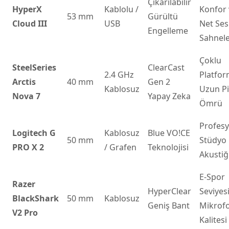
Çıkarılabilir
HyperX
Kablolu /
Konfor 
53 mm
Gürültü
Cloud III
USB
Net Ses
Engelleme
Sahnele
Çoklu
SteelSeries
ClearCast
2.4 GHz
Platfor
Arctis
40 mm
Gen 2
Kablosuz
Uzun Pi
Nova 7
Yapay Zeka
Ömrü
Profesy
Logitech G
Kablosuz
Blue VO!CE
50 mm
Stüdyo
PRO X 2
/ Grafen
Teknolojisi
Akustiğ
E-Spor
Razer
HyperClear
Seviyes
BlackShark
50 mm
Kablosuz
Geniş Bant
Mikrof
V2 Pro
Kalitesi