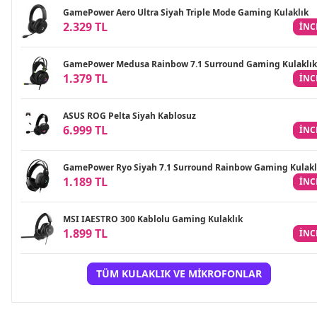
GamePower Aero Ultra Siyah Triple Mode Gaming Kulaklık
2.329 TL
INC
GamePower Medusa Rainbow 7.1 Surround Gaming Kulaklık
1.379 TL
INC
ASUS ROG Pelta Siyah Kablosuz
6.999 TL
INC
GamePower Ryo Siyah 7.1 Surround Rainbow Gaming Kulakl
1.189 TL
INC
MSI IAESTRO 300 Kablolu Gaming Kulaklık
1.899 TL
INC
TÜM KULAKLIK VE MIKROFONLAR