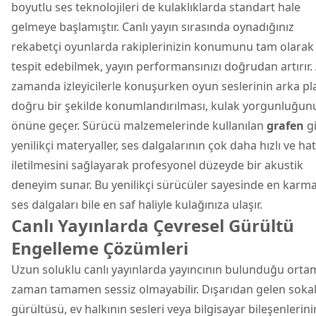
boyutlu ses teknolojileri de kulaklıklarda standart hale
gelmeye başlamıştır. Canlı yayın sırasında oynadığınız
rekabetçi oyunlarda rakiplerinizin konumunu tam olarak
tespit edebilmek, yayın performansınızı doğrudan artırır.
zamanda izleyicilerle konuşurken oyun seslerinin arka p
doğru bir şekilde konumlandırılması, kulak yorgunluğun
önüne geçer. Sürücü malzemelerinde kullanılan
grafen
gi
yenilikçi materyaller, ses dalgalarının çok daha hızlı ve ha
iletilmesini sağlayarak profesyonel düzeyde bir akustik
deneyim sunar. Bu yenilikçi sürücüler sayesinde en karma
ses dalgaları bile en saf haliyle kulağınıza ulaşır.
Canlı Yayınlarda Çevresel Gürültü
Engelleme Çözümleri
Uzun soluklu canlı yayınlarda yayıncının bulunduğu orta
zaman tamamen sessiz olmayabilir. Dışarıdan gelen soka
gürültüsü, ev halkının sesleri veya bilgisayar bileşenlerini