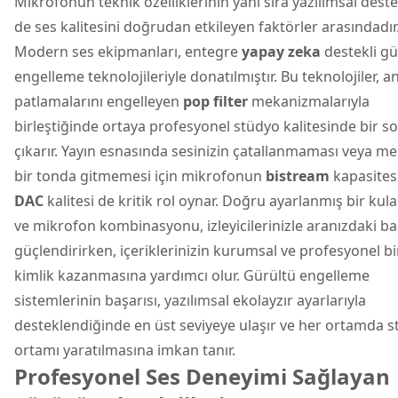
Mikrofonun teknik özelliklerinin yanı sıra yazılımsal deste
de ses kalitesini doğrudan etkileyen faktörler arasındadır
Modern ses ekipmanları, entegre
yapay zeka
destekli gü
engelleme teknolojileriyle donatılmıştır. Bu teknolojiler, an
patlamalarını engelleyen
pop filter
mekanizmalarıyla
birleştiğinde ortaya profesyonel stüdyo kalitesinde bir s
çıkarır. Yayın esnasında sesinizin çatallanmaması veya m
bir tonda gitmemesi için mikrofonun
bistream
kapasites
DAC
kalitesi de kritik rol oynar. Doğru ayarlanmış bir kula
ve mikrofon kombinasyonu, izleyicilerinizle aranızdaki ba
güçlendirirken, içeriklerinizin kurumsal ve profesyonel bi
kimlik kazanmasına yardımcı olur. Gürültü engelleme
sistemlerinin başarısı, yazılımsal ekolayzır ayarlarıyla
desteklendiğinde en üst seviyeye ulaşır ve her ortamda 
ortamı yaratılmasına imkan tanır.
Profesyonel Ses Deneyimi Sağlayan