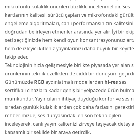
mikrofonlu kulaklık önerileri titizlikle incelenmelidir. Ses
kartlarının kalitesi, sürücü çapları ve mikrofondaki gürül
engelleme algoritmaları, canlı performansınızın kalitesini
doğrudan belirleyen etmenler arasında yer alır. İyi bir e
seti seçtiğinizde hem kendi oyun konsantrasyonunuz art
hem de izleyici kitleniz yayınlarınızı daha büyük bir keyifle
takip eder.
Teknolojinin hızla gelişmesiyle birlikte piyasada yer alan 
ürünlerinin teknik özellikleri de ciddi bir dönüşüm geçirdi
Günümüzde
RGB
aydınlatmalı modellerden
hi-res
ses
sertifikalı cihazlara kadar geniş bir yelpazede ürün bulm
mümkündür. Yayıncıların ihtiyaç duyduğu konfor ve ses ne
sıradan günlük kulaklıklardan çok daha fazlasını gerektiri
rehberimizde, ses dünyasındaki en son teknolojileri
inceleyerek, canlı yayın kalitenizi zirveye taşıyacak detayla
kapsamlı bir şekilde bir araya getirdik.