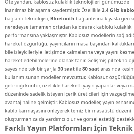
Öte yandan, kablosuz kulaklık teknolojileri günümüzde
inanılmaz bir aşama kaydetmiştir. Özellikle
2.4 GHz kabl
bağlantı teknolojisi,
Bluetooth
bağlantısına kıyasla geci
neredeyse tamamen ortadan kaldırarak kablolu kulaklık
performansına yaklaşmıştır. Kablosuz modellerin sağladı
hareket özgürlüğü, yayıncıların masa başından kalktıklar
bile izleyicileriyle iletişimde kalmalarına veya yayını kes
hareket edebilmelerine olanak tanır. Gelişmiş pil teknoloji
sayesinde tek bir şarjla
30 saat
ile
80 saat
arasında kesint
kullanım sunan modeller mevcuttur. Kablosuz özgürlüğü
getirdiği konfor, özellikle hareketli yayın yapanlar veya m
düzeninde sadelik isteyen içerik üreticileri için vazgeçilme
avantaj haline gelmiştir. Kablosuz modeller, yayın esnası
kablo karmaşasını önleyerek temiz bir masaüstü düzeni
oluşturmanıza da yardımcı olur ve görsel estetiği destekle
Farklı Yayın Platformları İçin Teknik