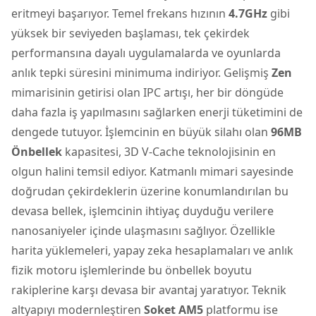
eritmeyi başarıyor. Temel frekans hızının
4.7GHz
gibi
yüksek bir seviyeden başlaması, tek çekirdek
performansına dayalı uygulamalarda ve oyunlarda
anlık tepki süresini minimuma indiriyor. Gelişmiş
Zen
mimarisinin getirisi olan IPC artışı, her bir döngüde
daha fazla iş yapılmasını sağlarken enerji tüketimini de
dengede tutuyor. İşlemcinin en büyük silahı olan
96MB
Önbellek
kapasitesi, 3D V-Cache teknolojisinin en
olgun halini temsil ediyor. Katmanlı mimari sayesinde
doğrudan çekirdeklerin üzerine konumlandırılan bu
devasa bellek, işlemcinin ihtiyaç duyduğu verilere
nanosaniyeler içinde ulaşmasını sağlıyor. Özellikle
harita yüklemeleri, yapay zeka hesaplamaları ve anlık
fizik motoru işlemlerinde bu önbellek boyutu
rakiplerine karşı devasa bir avantaj yaratıyor. Teknik
altyapıyı modernleştiren
Soket AM5
platformu ise