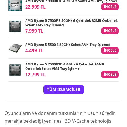
AMD Ryzen 7 9800X3D 4.70GHz Soket AM5 Tray İşlemci
22.999 TL
INCELE
AMD Ryzen 5 7500F 3.70GHz 6 Çekirdek 32MB Önbellek
Soket AM5 Tray İşlemci
7.999 TL
INCELE
AMD Ryzen 5 5500 3.60GHz Soket AM4 Tray İşlemci
4.499 TL
INCELE
AMD Ryzen 5 7500X3D 4.0GHz 6 Çekirdek 96MB
Önbellek Soket AM5 Tray İşlemci
12.799 TL
INCELE
TÜM İŞLEMCILER
Oyuncuların ve donanım tutkunlarının uzun süredir
merakla beklediği yeni nesil 3D V-Cache teknolojisi,