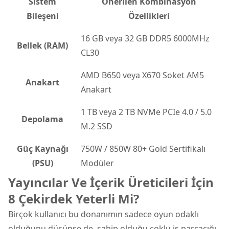
Sistem
Önerilen Kombinasyon
Bileşeni
Özellikleri
16 GB veya 32 GB DDR5 6000MHz
Bellek (RAM)
CL30
AMD B650 veya X670 Soket AM5
Anakart
Anakart
1 TB veya 2 TB NVMe PCIe 4.0 / 5.0
Depolama
M.2 SSD
Güç Kaynağı
750W / 850W 80+ Gold Sertifikalı
(PSU)
Modüler
Yayıncılar Ve İçerik Üreticileri İçin
8 Çekirdek Yeterli Mi?
Birçok kullanıcı bu donanımın sadece oyun odaklı
olduğunu düşünse de, sahip olduğu çoklu iş parçacığı