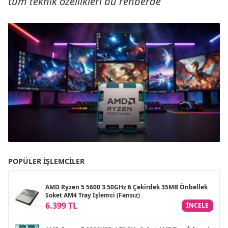
tüm teknik özellikleri bu rehberde
POPÜLER İŞLEMCILER
AMD Ryzen 5 5600 3.50GHz 6 Çekirdek 35MB Önbellek
Soket AM4 Tray İşlemci (Fansız)
6.399 TL
INCELE