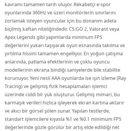
kavramı tamamen tarih oluyor. Rekabetçi e-spor
oyunlarında 360Hz ve üzeri monitörlerin sınırlarını
zorlamak isteyen oyuncular için bu donanım adeta
biçilmiş kaftan niteliğindedir. CS:GO 2, Valorant veya
Apex Legends gibi yapımlarda minimum FPS
değerlerini yukarı taşıyarak oyun esnasında takılma ve
yırtılma hissini tamamen engelliyor. En yoğun çatışma
anlarında, patlama efektlerinin ve çoklu oyuncu
modellerinin ekrana bindiği saniyelerde bile stabilite
korunuyor. Yeni nesil AAA oyunlarda ise ışın izleme (Ray
Tracing) ve gelişmiş fizik hesaplamaları işlemci
üzerinde ciddi bir yük oluşturur. Gelişmiş mimari, bu
karmaşık verileri hızlıca işleyerek ekran kartına aktarır
ve akıcı bir görsel şölen sunar. Yapılan testlerde,
standart işlemcilere kıyasla %1 ve %0.1 minimum FPS
değerlerinde gözle görülür bir artış elde edildiği net