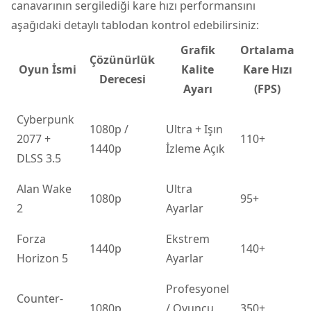
canavarının sergilediği kare hızı performansını
aşağıdaki detaylı tablodan kontrol edebilirsiniz:
Grafik
Ortalama
Çözünürlük
Oyun İsmi
Kalite
Kare Hızı
Derecesi
Ayarı
(FPS)
Cyberpunk
1080p /
Ultra + Işın
2077 +
110+
1440p
İzleme Açık
DLSS 3.5
Alan Wake
Ultra
1080p
95+
2
Ayarlar
Forza
Ekstrem
1440p
140+
Horizon 5
Ayarlar
Profesyonel
Counter-
1080p
/ Oyuncu
350+