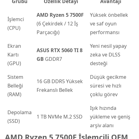
Grubu
Özellik Detayı
Avantajı
AMD Ryzen 5 7500F
Yüksek önbellek
İşlemci
(6 Çekirdek / 12 İş
ve saf oyun
(CPU)
Parçacığı)
performansı
Ekran
Yeni nesil yapay
ASUS RTX 5060 TI 8
Kartı
zeka ve DLSS
GB
GDDR7
(GPU)
desteği
Sistem
Düşük gecikme
16 GB DDR5 Yüksek
Belleği
süresi ve hızlı
Frekanslı Bellek
(RAM)
çoklu görev
Işık hızında
Depolama
1 TB NVMe M.2 SSD
yükleme ve geniş
(SSD)
arşiv alanı
AMD Ryzen 5 7500F İşlemcili OEM