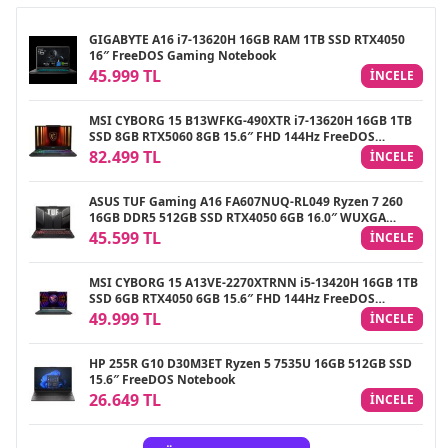
GIGABYTE A16 i7-13620H 16GB RAM 1TB SSD RTX4050
16″ FreeDOS Gaming Notebook
45.999 TL
INCELE
MSI CYBORG 15 B13WFKG-490XTR i7-13620H 16GB 1TB
SSD 8GB RTX5060 8GB 15.6″ FHD 144Hz FreeDOS
Gaming Notebook
82.499 TL
INCELE
ASUS TUF Gaming A16 FA607NUQ-RL049 Ryzen 7 260
16GB DDR5 512GB SSD RTX4050 6GB 16.0″ WUXGA
144Hz IPS FreeDOS Gaming Laptop
45.599 TL
INCELE
MSI CYBORG 15 A13VE-2270XTRNN i5-13420H 16GB 1TB
SSD 6GB RTX4050 6GB 15.6″ FHD 144Hz FreeDOS
Gaming Notebook
49.999 TL
INCELE
HP 255R G10 D30M3ET Ryzen 5 7535U 16GB 512GB SSD
15.6″ FreeDOS Notebook
26.649 TL
INCELE