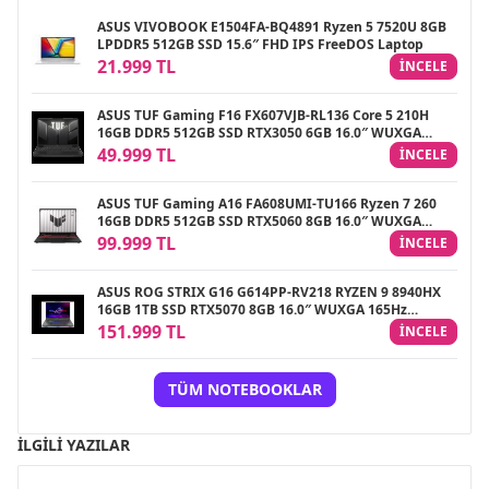
ASUS VIVOBOOK E1504FA-BQ4891 Ryzen 5 7520U 8GB
LPDDR5 512GB SSD 15.6″ FHD IPS FreeDOS Laptop
21.999 TL
INCELE
ASUS TUF Gaming F16 FX607VJB-RL136 Core 5 210H
16GB DDR5 512GB SSD RTX3050 6GB 16.0″ WUXGA
165Hz IPS FreeDOS Gaming Laptop
49.999 TL
INCELE
ASUS TUF Gaming A16 FA608UMI-TU166 Ryzen 7 260
16GB DDR5 512GB SSD RTX5060 8GB 16.0″ WUXGA
144Hz IPS FreeDOS Gaming Laptop
99.999 TL
INCELE
ASUS ROG STRIX G16 G614PP-RV218 RYZEN 9 8940HX
16GB 1TB SSD RTX5070 8GB 16.0″ WUXGA 165Hz
FREEDOS GAMING NOTEBOOK
151.999 TL
INCELE
TÜM NOTEBOOKLAR
İLGILI YAZILAR