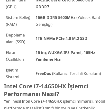
Ekran Kartı
NVIDIA GeForce RTX 5060 8GB
(GPU)
GDDR7
Sistem Belleği
16GB DDR5 5600MHz
(Yüksek Bant
(RAM)
Genişliği)
Depolama
1TB NVMe PCIe 4.0 M.2 SSD
alanı (SSD)
Ekran
16 inç WUXGA IPS Panel, 165Hz
Özellikleri
Yenileme Hızı
İşletim
FreeDos
(Kullanıcı Tercihli Kurulum)
Sistemi
Intel Core i7-14650HX İşlemci
Performansı Nasıl?
Yeni nesil Intel Core
i7-14650HX
işlemci mimarisi, mobil
platformda masaüstü sınıfı bir oyun ve üretkenlik