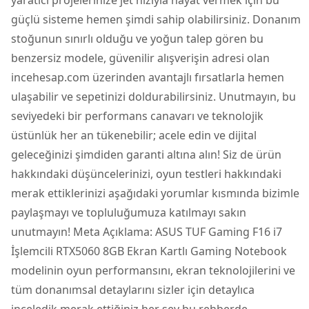
yaratıcı projelerinize jet hızıyla hayat vermek için bu
güçlü sisteme hemen şimdi sahip olabilirsiniz. Donanım
stoğunun sınırlı olduğu ve yoğun talep gören bu
benzersiz modele, güvenilir alışverişin adresi olan
incehesap.com üzerinden avantajlı fırsatlarla hemen
ulaşabilir ve sepetinizi doldurabilirsiniz. Unutmayın, bu
seviyedeki bir performans canavarı ve teknolojik
üstünlük her an tükenebilir; acele edin ve dijital
geleceğinizi şimdiden garanti altına alın! Siz de ürün
hakkındaki düşüncelerinizi, oyun testleri hakkındaki
merak ettiklerinizi aşağıdaki yorumlar kısmında bizimle
paylaşmayı ve topluluğumuza katılmayı sakın
unutmayın! Meta Açıklama: ASUS TUF Gaming F16 i7
İşlemcili RTX5060 8GB Ekran Kartlı Gaming Notebook
modelinin oyun performansını, ekran teknolojilerini ve
tüm donanımsal detaylarını sizler için detaylıca