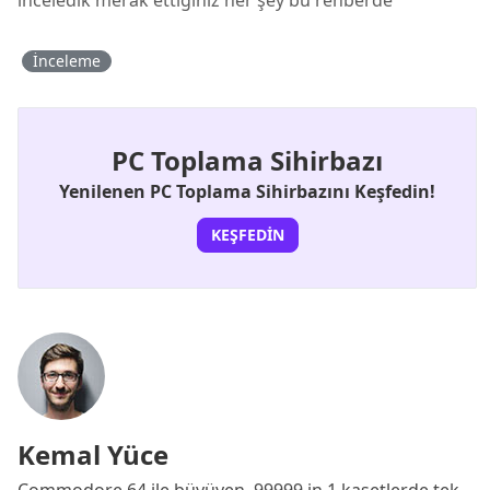
inceledik merak ettiğiniz her şey bu rehberde
İnceleme
PC Toplama Sihirbazı
Yenilenen PC Toplama Sihirbazını Keşfedin!
KEŞFEDIN
Kemal Yüce