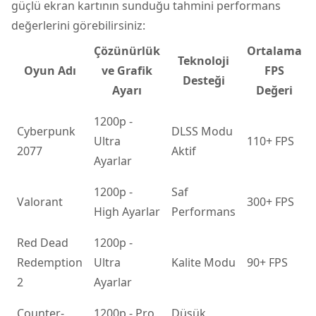
güçlü ekran kartının sunduğu tahmini performans
değerlerini görebilirsiniz:
Çözünürlük
Ortalama
Teknoloji
Oyun Adı
ve Grafik
FPS
Desteği
Ayarı
Değeri
1200p -
Cyberpunk
DLSS Modu
Ultra
110+ FPS
2077
Aktif
Ayarlar
1200p -
Saf
Valorant
300+ FPS
High Ayarlar
Performans
Red Dead
1200p -
Redemption
Ultra
Kalite Modu
90+ FPS
2
Ayarlar
Counter-
1200p - Pro
Düşük