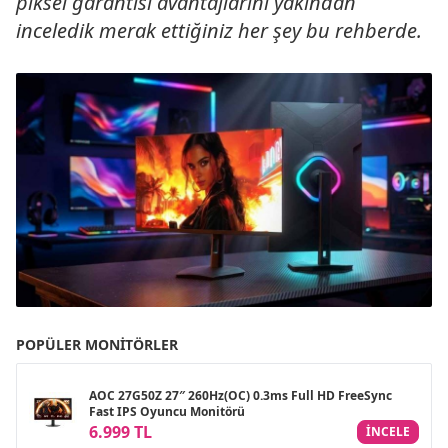
piksel garantisi avantajlarını yakından
inceledik merak ettiğiniz her şey bu rehberde.
POPÜLER MONITÖRLER
AOC 27G50Z 27″ 260Hz(OC) 0.3ms Full HD FreeSync
Fast IPS Oyuncu Monitörü
6.999 TL
INCELE