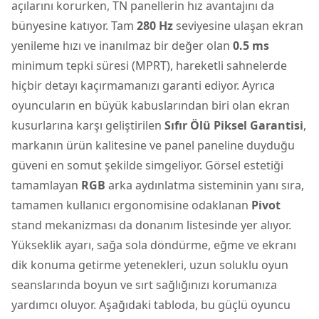
açılarını korurken, TN panellerin hız avantajını da
bünyesine katıyor. Tam
280 Hz
seviyesine ulaşan ekran
yenileme hızı ve inanılmaz bir değer olan
0.5 ms
minimum tepki süresi (MPRT), hareketli sahnelerde
hiçbir detayı kaçırmamanızı garanti ediyor. Ayrıca
oyuncuların en büyük kabuslarından biri olan ekran
kusurlarına karşı geliştirilen
Sıfır Ölü Piksel Garantisi
,
markanın ürün kalitesine ve panel paneline duyduğu
güveni en somut şekilde simgeliyor. Görsel estetiği
tamamlayan
RGB
arka aydınlatma sisteminin yanı sıra,
tamamen kullanıcı ergonomisine odaklanan
Pivot
stand mekanizması da donanım listesinde yer alıyor.
Yükseklik ayarı, sağa sola döndürme, eğme ve ekranı
dik konuma getirme yetenekleri, uzun soluklu oyun
seanslarında boyun ve sırt sağlığınızı korumanıza
yardımcı oluyor. Aşağıdaki tabloda, bu güçlü oyuncu