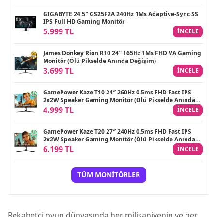
GIGABYTE 24.5″ GS25F2A 240Hz 1Ms Adaptive-Sync SS
IPS Full HD Gaming Monitör
5.999 TL
INCELE
James Donkey Rion R10 24″ 165Hz 1Ms FHD VA Gaming
Monitör (Ölü Pikselde Anında Değişim)
3.699 TL
INCELE
GamePower Kaze T10 24″ 260Hz 0.5ms FHD Fast IPS
2x2W Speaker Gaming Monitör (Ölü Pikselde Anında
Değişim)
4.999 TL
INCELE
GamePower Kaze T20 27″ 240Hz 0.5ms FHD Fast IPS
2x2W Speaker Gaming Monitör (Ölü Pikselde Anında
Değişim)
6.199 TL
INCELE
TÜM MONITÖRLER
Rekabetçi oyun dünyasında her milisaniyenin ve her