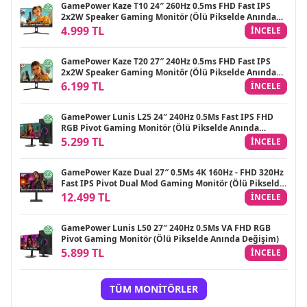
GamePower Kaze T10 24″ 260Hz 0.5ms FHD Fast IPS
2x2W Speaker Gaming Monitör (Ölü Pikselde Anında
Değişim)
4.999 TL
INCELE
GamePower Kaze T20 27″ 240Hz 0.5ms FHD Fast IPS
2x2W Speaker Gaming Monitör (Ölü Pikselde Anında
Değişim)
6.199 TL
INCELE
GamePower Lunis L25 24″ 240Hz 0.5Ms Fast IPS FHD
RGB Pivot Gaming Monitör (Ölü Pikselde Anında
Değişim)
5.299 TL
INCELE
GamePower Kaze Dual 27″ 0.5Ms 4K 160Hz - FHD 320Hz
Fast IPS Pivot Dual Mod Gaming Monitör (Ölü Pikselde
Anında Değişim)
12.499 TL
INCELE
GamePower Lunis L50 27″ 240Hz 0.5Ms VA FHD RGB
Pivot Gaming Monitör (Ölü Pikselde Anında Değişim)
5.899 TL
INCELE
TÜM MONITÖRLER