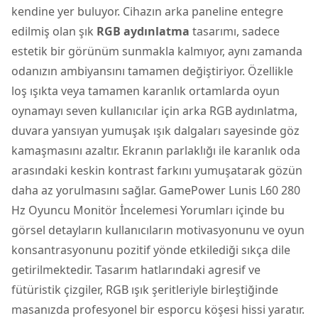
kendine yer buluyor. Cihazın arka paneline entegre
edilmiş olan şık
RGB aydınlatma
tasarımı, sadece
estetik bir görünüm sunmakla kalmıyor, aynı zamanda
odanızın ambiyansını tamamen değiştiriyor. Özellikle
loş ışıkta veya tamamen karanlık ortamlarda oyun
oynamayı seven kullanıcılar için arka RGB aydınlatma,
duvara yansıyan yumuşak ışık dalgaları sayesinde göz
kamaşmasını azaltır. Ekranın parlaklığı ile karanlık oda
arasındaki keskin kontrast farkını yumuşatarak gözün
daha az yorulmasını sağlar. GamePower Lunis L60 280
Hz Oyuncu Monitör İncelemesi Yorumları içinde bu
görsel detayların kullanıcıların motivasyonunu ve oyun
konsantrasyonunu pozitif yönde etkilediği sıkça dile
getirilmektedir. Tasarım hatlarındaki agresif ve
fütüristik çizgiler, RGB ışık şeritleriyle birleştiğinde
masanızda profesyonel bir esporcu köşesi hissi yaratır.