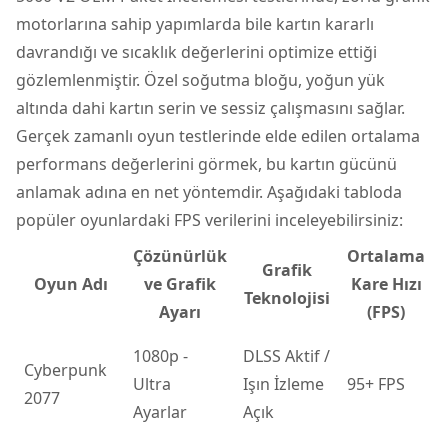
motorlarına sahip yapımlarda bile kartın kararlı
davrandığı ve sıcaklık değerlerini optimize ettiği
gözlemlenmiştir. Özel soğutma bloğu, yoğun yük
altında dahi kartın serin ve sessiz çalışmasını sağlar.
Gerçek zamanlı oyun testlerinde elde edilen ortalama
performans değerlerini görmek, bu kartın gücünü
anlamak adına en net yöntemdir. Aşağıdaki tabloda
popüler oyunlardaki FPS verilerini inceleyebilirsiniz:
Çözünürlük
Ortalama
Grafik
Oyun Adı
ve Grafik
Kare Hızı
Teknolojisi
Ayarı
(FPS)
1080p -
DLSS Aktif /
Cyberpunk
Ultra
Işın İzleme
95+ FPS
2077
Ayarlar
Açık