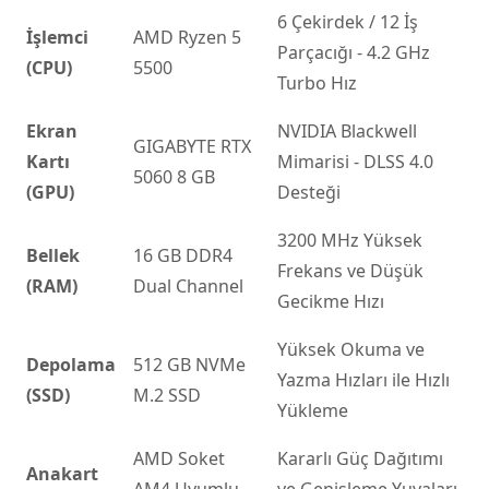
6 Çekirdek / 12 İş
İşlemci
AMD Ryzen 5
Parçacığı - 4.2 GHz
(CPU)
5500
Turbo Hız
Ekran
NVIDIA Blackwell
GIGABYTE RTX
Kartı
Mimarisi - DLSS 4.0
5060 8 GB
(GPU)
Desteği
3200 MHz Yüksek
Bellek
16 GB DDR4
Frekans ve Düşük
(RAM)
Dual Channel
Gecikme Hızı
Yüksek Okuma ve
Depolama
512 GB NVMe
Yazma Hızları ile Hızlı
(SSD)
M.2 SSD
Yükleme
AMD Soket
Kararlı Güç Dağıtımı
Anakart