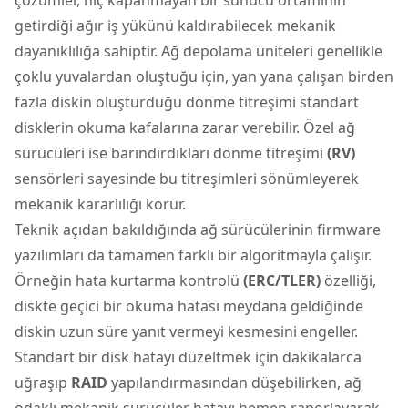
getirdiği ağır iş yükünü kaldırabilecek mekanik
dayanıklılığa sahiptir. Ağ depolama üniteleri genellikle
çoklu yuvalardan oluştuğu için, yan yana çalışan birden
fazla diskin oluşturduğu dönme titreşimi standart
disklerin okuma kafalarına zarar verebilir. Özel ağ
sürücüleri ise barındırdıkları dönme titreşimi
(RV)
sensörleri sayesinde bu titreşimleri sönümleyerek
mekanik kararlılığı korur.
Teknik açıdan bakıldığında ağ sürücülerinin firmware
yazılımları da tamamen farklı bir algoritmayla çalışır.
Örneğin hata kurtarma kontrolü
(ERC/TLER)
özelliği,
diskte geçici bir okuma hatası meydana geldiğinde
diskin uzun süre yanıt vermeyi kesmesini engeller.
Standart bir disk hatayı düzeltmek için dakikalarca
uğraşıp
RAID
yapılandırmasından düşebilirken, ağ
odaklı mekanik sürücüler hatayı hemen raporlayarak