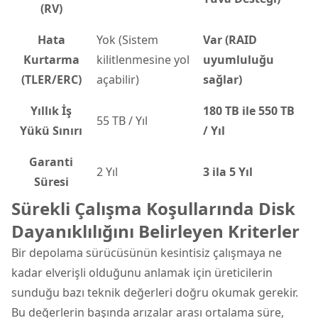
(RV)
Hata
Yok (Sistem
Var (RAID
Kurtarma
kilitlenmesine yol
uyumluluğu
(TLER/ERC)
açabilir)
sağlar)
Yıllık İş
180 TB ile 550 TB
55 TB / Yıl
Yükü Sınırı
/ Yıl
Garanti
2 Yıl
3 ila 5 Yıl
Süresi
Sürekli Çalışma Koşullarında Disk
Dayanıklılığını Belirleyen Kriterler
Bir depolama sürücüsünün kesintisiz çalışmaya ne
kadar elverişli olduğunu anlamak için üreticilerin
sunduğu bazı teknik değerleri doğru okumak gerekir.
Bu değerlerin başında arızalar arası ortalama süre,