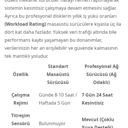
sistemin kesintisiz çalışmaya devam etmesini sağlar.
Ayrıca bu profesyonel disklerin yıllık iş yükü oranları
(Workload Rating)
masaüstü sürücülere kıyasla üç ila
dört kat daha fazladır. Yüksek veri trafiği altında bile
performans kaybı yaşamayan bu donanımlar,
verilerinizin her an erişilebilir ve güvende kalmasının
tek mantıklı yoludur.
Standart
Profesyonel Ağ
Özellik
Masaüstü
Sürücüsü (Ağ
Sürücüsü
Odaklı)
Çalışma
Günde 8-10 Saat /
7 Gün 24 Saat
Rejimi
Haftada 5 Gün
Kesintisiz
Titreşim
Mevcut (Çoklu
Sensörü
Bulunmuyor
Yuva Desteği)