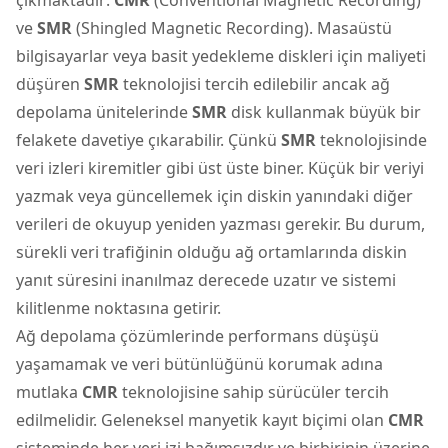
ve
SMR
(Shingled Magnetic Recording). Masaüstü
bilgisayarlar veya basit yedekleme diskleri için maliyeti
düşüren
SMR
teknolojisi tercih edilebilir ancak ağ
depolama ünitelerinde
SMR
disk kullanmak büyük bir
felakete davetiye çıkarabilir. Çünkü
SMR
teknolojisinde
veri izleri kiremitler gibi üst üste biner. Küçük bir veriyi
yazmak veya güncellemek için diskin yanındaki diğer
verileri de okuyup yeniden yazması gerekir. Bu durum,
sürekli veri trafiğinin olduğu ağ ortamlarında diskin
yanıt süresini inanılmaz derecede uzatır ve sistemi
kilitlenme noktasına getirir.
Ağ depolama çözümlerinde performans düşüşü
yaşamamak ve veri bütünlüğünü korumak adına
mutlaka
CMR
teknolojisine sahip sürücüler tercih
edilmelidir. Geleneksel manyetik kayıt biçimi olan
CMR
sisteminde her veri izi bağımsızdır ve birbirinin üzerine