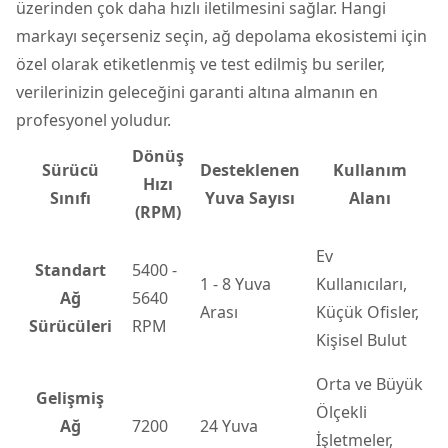
üzerinden çok daha hızlı iletilmesini sağlar. Hangi
markayı seçerseniz seçin, ağ depolama ekosistemi için
özel olarak etiketlenmiş ve test edilmiş bu seriler,
verilerinizin geleceğini garanti altına almanın en
profesyonel yoludur.
Dönüş
Sürücü
Desteklenen
Kullanım
Hızı
Sınıfı
Yuva Sayısı
Alanı
(RPM)
Ev
Standart
5400 -
1 - 8 Yuva
Kullanıcıları,
Ağ
5640
Arası
Küçük Ofisler,
Sürücüleri
RPM
Kişisel Bulut
Orta ve Büyük
Gelişmiş
Ölçekli
Ağ
7200
24 Yuva
İşletmeler,