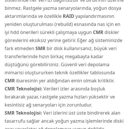
binmez. Rastgele yazma senaryolarında, yoğun dosya
aktarımlarında ve özellikle
RAID
yapılandırmasının
yeniden oluşturulması (rebuild) esnasında nas için en
iyi hdd önerileri sürekli çalışmaya uygun
CMR
diskler
görevlerini eksiksiz yerine getirir. Eğer ağ sisteminizde
fark etmeden
SMR
bir disk kullanırsanız, büyük veri
transferlerinde hızın birkaç megabayta kadar
düştüğünü görebilirsiniz. Güvenli veri depolama
mimarisi oluştururken teknik özellikler tablosunda
CMR
ibaresinin yer aldığından emin olmak kritiktir.
CMR Teknolojisi:
Verileri izler arasında boşluk
bırakarak yazar, rastgele yazma hızları yüksektir ve
kesintisiz ağ senaryoları için zorunludur.
SMR Teknolojisi:
Veri izlerini üst üste bindirerek alan
tasarrufu sağlar ancak yoğun yazma işlemlerinde diski
aşırı yavaşlatır; ağ depolamaya uygun değildir.