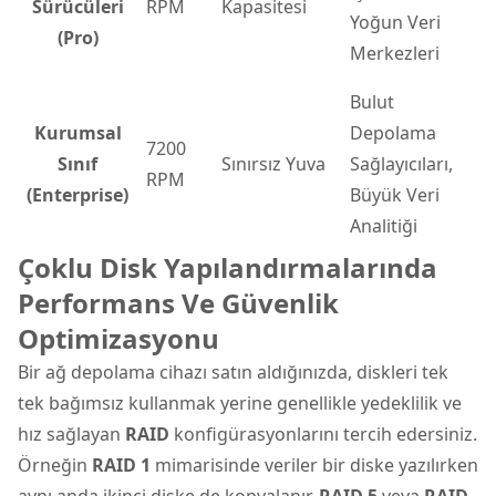
Sürücüleri
RPM
Kapasitesi
Yoğun Veri
(Pro)
Merkezleri
Bulut
Kurumsal
Depolama
7200
Sınıf
Sınırsız Yuva
Sağlayıcıları,
RPM
(Enterprise)
Büyük Veri
Analitiği
Çoklu Disk Yapılandırmalarında
Performans Ve Güvenlik
Optimizasyonu
Bir ağ depolama cihazı satın aldığınızda, diskleri tek
tek bağımsız kullanmak yerine genellikle yedeklilik ve
hız sağlayan
RAID
konfigürasyonlarını tercih edersiniz.
Örneğin
RAID 1
mimarisinde veriler bir diske yazılırken
aynı anda ikinci diske de kopyalanır.
RAID 5
veya
RAID