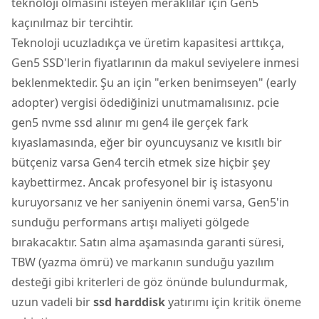
teknoloji olmasını isteyen meraklılar için Gen5
kaçınılmaz bir tercihtir.
Teknoloji ucuzladıkça ve üretim kapasitesi arttıkça,
Gen5 SSD'lerin fiyatlarının da makul seviyelere inmesi
beklenmektedir. Şu an için "erken benimseyen" (early
adopter) vergisi ödediğinizi unutmamalısınız. pcie
gen5 nvme ssd alınır mı gen4 ile gerçek fark
kıyaslamasında, eğer bir oyuncuysanız ve kısıtlı bir
bütçeniz varsa Gen4 tercih etmek size hiçbir şey
kaybettirmez. Ancak profesyonel bir iş istasyonu
kuruyorsanız ve her saniyenin önemi varsa, Gen5'in
sunduğu performans artışı maliyeti gölgede
bırakacaktır. Satın alma aşamasında garanti süresi,
TBW (yazma ömrü) ve markanın sunduğu yazılım
desteği gibi kriterleri de göz önünde bulundurmak,
uzun vadeli bir
ssd harddisk
yatırımı için kritik öneme