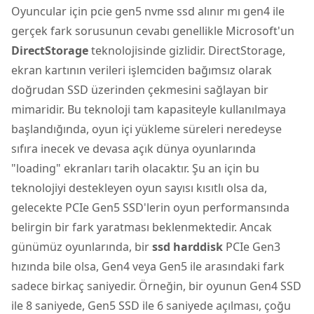
Oyuncular için pcie gen5 nvme ssd alınır mı gen4 ile
gerçek fark sorusunun cevabı genellikle Microsoft'un
DirectStorage
teknolojisinde gizlidir. DirectStorage,
ekran kartının verileri işlemciden bağımsız olarak
doğrudan SSD üzerinden çekmesini sağlayan bir
mimaridir. Bu teknoloji tam kapasiteyle kullanılmaya
başlandığında, oyun içi yükleme süreleri neredeyse
sıfıra inecek ve devasa açık dünya oyunlarında
"loading" ekranları tarih olacaktır. Şu an için bu
teknolojiyi destekleyen oyun sayısı kısıtlı olsa da,
gelecekte PCIe Gen5 SSD'lerin oyun performansında
belirgin bir fark yaratması beklenmektedir. Ancak
günümüz oyunlarında, bir
ssd harddisk
PCIe Gen3
hızında bile olsa, Gen4 veya Gen5 ile arasındaki fark
sadece birkaç saniyedir. Örneğin, bir oyunun Gen4 SSD
ile 8 saniyede, Gen5 SSD ile 6 saniyede açılması, çoğu