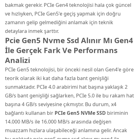
bakmak gerekir. PCIe Gen4 teknolojisi hala çok güncel
ve hızlıyken, PCIe Gen5'e geçiş yapmak için doğru
zamanın gelip gelmediğini anlamak için teknik
detaylara inmek şarttır.
Pcie Gen5 Nvme Ssd Alınır Mı Gen4
İle Gerçek Fark Ve Performans
Analizi
PCIe Gen5 teknolojisi, bir önceki nesil olan Gen4'e göre
teorik olarak iki kat daha fazla bant genişliği
sunmaktadır. PCIe 4.0 arabirimi hat başına yaklaşık 2
GB/s bant genişliği sağlarken, PCIe 5.0 ile bu rakam hat
başına 4 GB/s seviyesine çıkmıştır. Bu durum, x4
bağlantı kullanan bir
PCIe Gen5 NVMe SSD
biriminin
14.000 MB/s ile 16.000 MB/s arasında değişen
muazzam hızlara ulaşabileceği anlamına gelir. Ancak
bu noktada pcie gen5 nvme ssd alınır mı gen4 ile