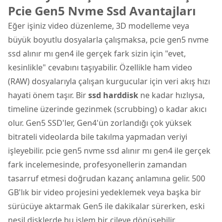
Pcie Gen5 Nvme Ssd Avantajları
Eğer işiniz video düzenleme, 3D modelleme veya
büyük boyutlu dosyalarla çalışmaksa, pcie gen5 nvme
ssd alınır mı gen4 ile gerçek fark sizin için "evet,
kesinlikle" cevabını taşıyabilir. Özellikle ham video
(RAW) dosyalarıyla çalışan kurgucular için veri akış hızı
hayati önem taşır. Bir
ssd harddisk
ne kadar hızlıysa,
timeline üzerinde gezinmek (scrubbing) o kadar akıcı
olur. Gen5 SSD'ler, Gen4'ün zorlandığı çok yüksek
bitrateli videolarda bile takılma yapmadan veriyi
işleyebilir. pcie gen5 nvme ssd alınır mı gen4 ile gerçek
fark incelemesinde, profesyonellerin zamandan
tasarruf etmesi doğrudan kazanç anlamına gelir. 500
GB'lık bir video projesini yedeklemek veya başka bir
sürücüye aktarmak Gen5 ile dakikalar sürerken, eski
nesil disklerde bu işlem bir çileye dönüşebilir.