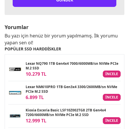
Yorumlar
Bu yazı için henüz bir yorum yapılmamış. İlk yorumu
yapan sen ol!
POPÜLER SSD HARDDISKLER
Lexar NQ790 1TB Gen4x4 7000/6000MB/sn NVMe PCIe
M.2 SSD
10.279 TL
INCELE
Lexar NM610PRO 1TB Gen3x4 3300/2600MB/sn NVMe
PCIe M.2 SSD
6.899 TL
INCELE
Kioxia Exceria Basic LSF10Z002TG8 2TB Gen4x4
7200/6600MB/sn NVMe PCIe M.2 SSD
12.999 TL
INCELE