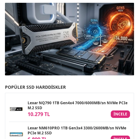
POPÜLER SSD HARDDISKLER
Lexar NQ790 1TB Gen4x4 7000/6000MB/sn NVMe PCIe
M.2 SSD
10.279 TL
INCELE
Lexar NM610PRO 1TB Gen3x4 3300/2600MB/sn NVMe
PCIe M.2 SSD