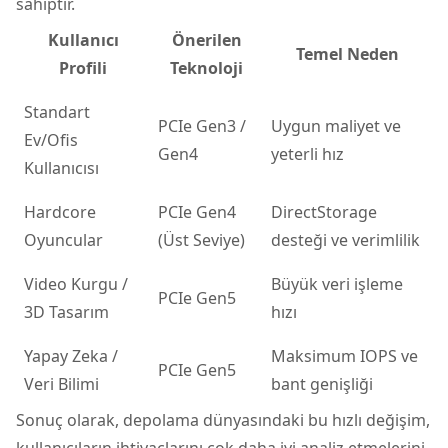
sahiptir.
Kullanıcı
Önerilen
Temel Neden
Profili
Teknoloji
Standart
PCIe Gen3 /
Uygun maliyet ve
Ev/Ofis
Gen4
yeterli hız
Kullanıcısı
Hardcore
PCIe Gen4
DirectStorage
Oyuncular
(Üst Seviye)
desteği ve verimlilik
Video Kurgu /
Büyük veri işleme
PCIe Gen5
3D Tasarım
hızı
Yapay Zeka /
Maksimum IOPS ve
PCIe Gen5
Veri Bilimi
bant genişliği
Sonuç olarak, depolama dünyasındaki bu hızlı değişim,
kullanıcıların ihtiyaçlarını çok daha iyi analiz etmelerini