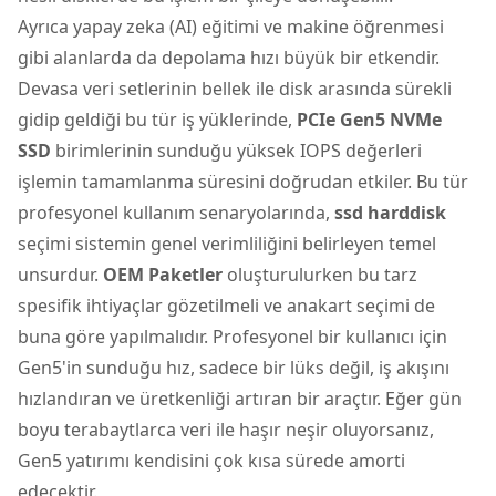
Ayrıca yapay zeka (AI) eğitimi ve makine öğrenmesi
gibi alanlarda da depolama hızı büyük bir etkendir.
Devasa veri setlerinin bellek ile disk arasında sürekli
gidip geldiği bu tür iş yüklerinde,
PCIe Gen5 NVMe
SSD
birimlerinin sunduğu yüksek IOPS değerleri
işlemin tamamlanma süresini doğrudan etkiler. Bu tür
profesyonel kullanım senaryolarında,
ssd harddisk
seçimi sistemin genel verimliliğini belirleyen temel
unsurdur.
OEM Paketler
oluşturulurken bu tarz
spesifik ihtiyaçlar gözetilmeli ve anakart seçimi de
buna göre yapılmalıdır. Profesyonel bir kullanıcı için
Gen5'in sunduğu hız, sadece bir lüks değil, iş akışını
hızlandıran ve üretkenliği artıran bir araçtır. Eğer gün
boyu terabaytlarca veri ile haşır neşir oluyorsanız,
Gen5 yatırımı kendisini çok kısa sürede amorti
edecektir.