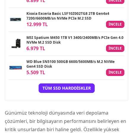
6.899 TL
INCELE
Kioxia Exceria Basic LSF10Z002TG8 2TB Gen4x4
7200/6600MB/sn NVMe PCIe M.2 SSD
12.999 TL
INCELE
MSI Spatium M450 1TB V1 3400/2400MB/s PCIe Gen 4.0
NVMe M.2 SSD Disk
6.979 TL
INCELE
WD Blue SN5100 500GB 6600/5600MB/s M.2 NVMe
Gen4 SSD Disk
5.509 TL
INCELE
TÜM SSD HARDDISKLER
Günümüz teknoloji dünyasında veri depolama
çözümleri, bir bilgisayarın performansını belirleyen en
kritik unsurlardan biri haline geldi. Özellikle yüksek