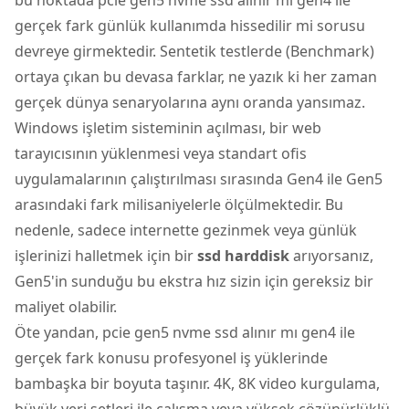
gerçek fark günlük kullanımda hissedilir mi sorusu
devreye girmektedir. Sentetik testlerde (Benchmark)
ortaya çıkan bu devasa farklar, ne yazık ki her zaman
gerçek dünya senaryolarına aynı oranda yansımaz.
Windows işletim sisteminin açılması, bir web
tarayıcısının yüklenmesi veya standart ofis
uygulamalarının çalıştırılması sırasında Gen4 ile Gen5
arasındaki fark milisaniyelerle ölçülmektedir. Bu
nedenle, sadece internette gezinmek veya günlük
işlerinizi halletmek için bir
ssd harddisk
arıyorsanız,
Gen5'in sunduğu bu ekstra hız sizin için gereksiz bir
maliyet olabilir.
Öte yandan, pcie gen5 nvme ssd alınır mı gen4 ile
gerçek fark konusu profesyonel iş yüklerinde
bambaşka bir boyuta taşınır. 4K, 8K video kurgulama,
büyük veri setleri ile çalışma veya yüksek çözünürlüklü