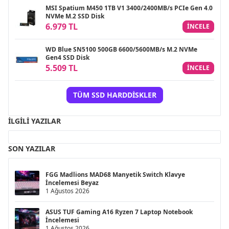
MSI Spatium M450 1TB V1 3400/2400MB/s PCIe Gen 4.0
NVMe M.2 SSD Disk
6.979 TL
INCELE
WD Blue SN5100 500GB 6600/5600MB/s M.2 NVMe
Gen4 SSD Disk
5.509 TL
INCELE
TÜM SSD HARDDISKLER
İLGILI YAZILAR
SON YAZILAR
FGG Madlions MAD68 Manyetik Switch Klavye
İncelemesi Beyaz
1 Ağustos 2026
ASUS TUF Gaming A16 Ryzen 7 Laptop Notebook
İncelemesi
1 Ağustos 2026