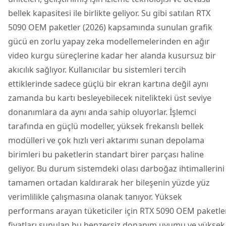
bellek kapasitesi ile birlikte geliyor. Su gibi satılan RTX
5090 OEM paketler (2026) kapsamında sunulan grafik
gücü en zorlu yapay zeka modellemelerinden en ağır
video kurgu süreçlerine kadar her alanda kusursuz bir
akıcılık sağlıyor. Kullanıcılar bu sistemleri tercih
ettiklerinde sadece güçlü bir ekran kartına değil aynı
zamanda bu kartı besleyebilecek nitelikteki üst seviye
donanımlara da aynı anda sahip oluyorlar. İşlemci
tarafında en güçlü modeller, yüksek frekanslı bellek
modülleri ve çok hızlı veri aktarımı sunan depolama
birimleri bu paketlerin standart birer parçası haline
geliyor. Bu durum sistemdeki olası darboğaz ihtimallerini
tamamen ortadan kaldırarak her bileşenin yüzde yüz
verimlilikle çalışmasına olanak tanıyor. Yüksek
performans arayan tüketiciler için RTX 5090 OEM paketle
fiyatları sunulan bu benzersiz donanım uyumu ve yüksek