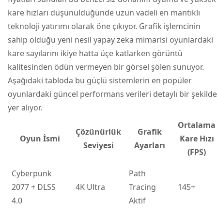
kare hızları düşünüldüğünde uzun vadeli en mantıklı
teknoloji yatırımı olarak öne çıkıyor. Grafik işlemcinin
sahip olduğu yeni nesil yapay zeka mimarisi oyunlardaki
kare sayılarını ikiye hatta üçe katlarken görüntü
kalitesinden ödün vermeyen bir görsel şölen sunuyor.
Aşağıdaki tabloda bu güçlü sistemlerin en popüler
oyunlardaki güncel performans verileri detaylı bir şekilde
yer alıyor.
Ortalama
Çözünürlük
Grafik
Oyun İsmi
Kare Hızı
Seviyesi
Ayarları
(FPS)
Cyberpunk
Path
2077 + DLSS
4K Ultra
Tracing
145+
4.0
Aktif