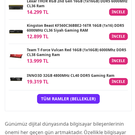
Lexar THOR RGB 2nd Gen 16GB (1x16GB) DDR5 6000MHz
CL36 Ram
14.299 TL
INCELE
Kingston Beast KF560C36BBE2-16TR 16GB (1x16) DDR5
6000MHz CL36 Siyah Gaming RAM
12.899 TL
INCELE
Team T-Force Vulcan Red 16GB (1x16GB) 6000Mhz DDR5
CL38 Gaming Ram
13.999 TL
INCELE
INNO3D 32GB 4800MHz CL40 DDR5 Gaming Ram
19.319 TL
INCELE
TÜM RAMLER (BELLEKLER)
Günümüz dijital dünyasında bilgisayar bileşenlerinin
önemi her geçen gün artmaktadır. Özellikle bilgisayar