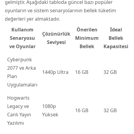
gelmiştir. Aşağıdaki tabloda güncel bazı popüler
oyunların ve sistem senaryolarının bellek tüketim
değerleri yer almaktadır.
Kullanım
Önerilen
İdeal
Çözünürlük
Senaryosu
Minimum
Bellek
Seviyesi
ve Oyunlar
Bellek
Kapasitesi
Cyberpunk
2077 ve Arka
1440p Ultra
16 GB
32 GB
Plan
Uygulamaları
Hogwarts
Legacy ve
1080p
16 GB
32 GB
Canlı Yayın
Yüksek
Yazılımı