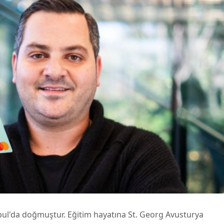
nbul'da doğmuştur. Eğitim hayatına St. Georg Avusturya