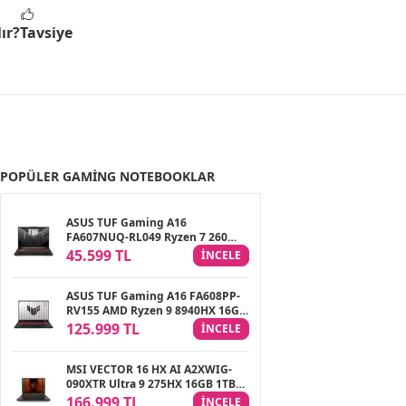
ır?
Tavsiye
POPÜLER GAMING NOTEBOOKLAR
ASUS TUF Gaming A16
FA607NUQ-RL049 Ryzen 7 260
16GB DDR5 512GB SSD RTX4050
45.599 TL
INCELE
6GB 16.0″ WUXGA 144Hz IPS
FreeDOS Gaming Laptop
ASUS TUF Gaming A16 FA608PP-
RV155 AMD Ryzen 9 8940HX 16GB
DDR5 1TB SSD RTX 5070 8GB 16.0″
125.999 TL
INCELE
165Hz FreeDOS Gaming
Notebook
MSI VECTOR 16 HX AI A2XWIG-
090XTR Ultra 9 275HX 16GB 1TB
SSD 16GB RTX5080 16GB 16.0″
166.999 TL
INCELE