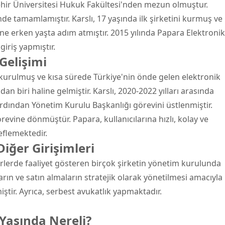
ehir Üniversitesi Hukuk Fakültesi'nden mezun olmuştur.
nde tamamlamıştır. Karslı, 17 yaşında ilk şirketini kurmuş ve
ine erken yaşta adım atmıştır. 2015 yılında Papara Elektronik
giriş yapmıştır.
Gelişimi
 kurulmuş ve kısa sürede Türkiye'nin önde gelen elektronik
n biri haline gelmiştir. Karslı, 2020-2022 yılları arasında
dından Yönetim Kurulu Başkanlığı görevini üstlenmiştir.
revine dönmüştür. Papara, kullanıcılarına hızlı, kolay ve
eflemektedir.
iğer Girişimleri
törlerde faaliyet gösteren birçok şirketin yönetim kurulunda
arın ve satın almaların stratejik olarak yönetilmesi amacıyla
ştir. Ayrıca, serbest avukatlık yapmaktadır.
Yaşında Nereli?