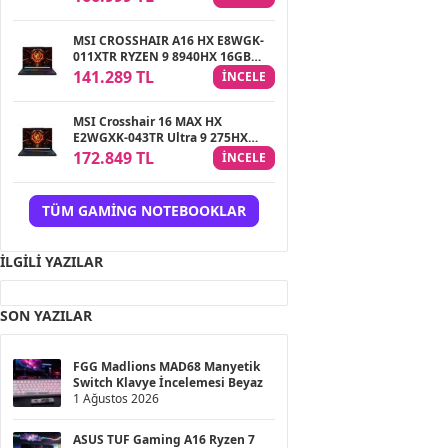
QHD+ 240Hz FreeDOS Gaming
Notebook
MSI CROSSHAIR A16 HX E8WGK-
011XTR RYZEN 9 8940HX 16GB
1TB SSD RTX5070 8GB 16.0″ QHD+
141.289 TL
INCELE
240HZ FREEDOS GAMING
NOTEBOOK
MSI Crosshair 16 MAX HX
E2WGXK-043TR Ultra 9 275HX
32GB 1TB SSD 8GB RTX5070 16
172.849 TL
INCELE
QHD+ 240Hz Windows 11 Gaming
NoteBook
TÜM GAMING NOTEBOOKLAR
İLGILI YAZILAR
SON YAZILAR
FGG Madlions MAD68 Manyetik
Switch Klavye İncelemesi Beyaz
1 Ağustos 2026
ASUS TUF Gaming A16 Ryzen 7