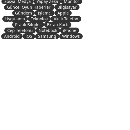
Sosyal Medya
Yapay Zeka
Monitör
Güncel Oyun Haberleri
Bilgisayar
Gündem
İşlemci
Apple
Uygulama
Teknoloji
Akıllı Telefon
Pratik Bilgiler
Ekran Kartı
Cep Telefonu
Notebook
iPhone
Android
iOS
Samsung
Windows