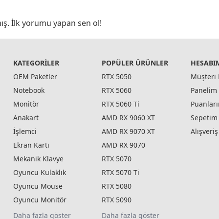
ış. İlk yorumu yapan sen ol!
KATEGORILER
POPÜLER ÜRÜNLER
HESABI
OEM Paketler
RTX 5050
Müşteri 
Notebook
RTX 5060
Panelim
Monitör
RTX 5060 Ti
Puanlar
Anakart
AMD RX 9060 XT
Sepetim
İşlemci
AMD RX 9070 XT
Alışveri
Ekran Kartı
AMD RX 9070
Mekanik Klavye
RTX 5070
Oyuncu Kulaklık
RTX 5070 Ti
Oyuncu Mouse
RTX 5080
Oyuncu Monitör
RTX 5090
Daha fazla göster
Daha fazla göster