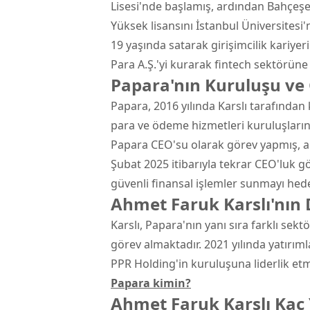
Lisesi'nde başlamış, ardından Bahçeş
Yüksek lisansını İstanbul Üniversitesi'
19 yaşında satarak girişimcilik kariyer
Para A.Ş.'yi kurarak fintech sektörüne 
Papara'nın Kuruluşu ve 
Papara, 2016 yılında Karslı tarafından
para ve ödeme hizmetleri kuruluşlarında
Papara CEO'su olarak görev yapmış, ar
Şubat 2025 itibarıyla tekrar CEO'luk gö
güvenli finansal işlemler sunmayı hed
Ahmet Faruk Karslı'nın D
Karslı, Papara'nın yanı sıra farklı sek
görev almaktadır. 2021 yılında yatırıml
PPR Holding'in kuruluşuna liderlik etmi
Papara kimin?
Ahmet Faruk Karslı Kaç 