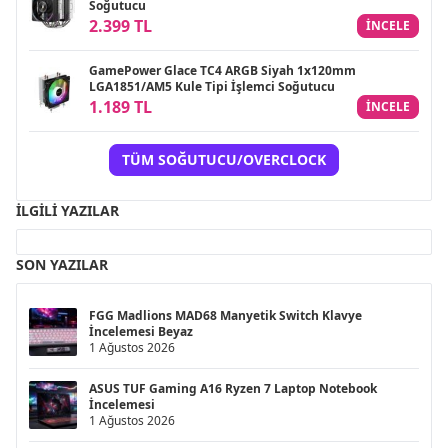
Soğutucu
2.399 TL
INCELE
GamePower Glace TC4 ARGB Siyah 1x120mm
LGA1851/AM5 Kule Tipi İşlemci Soğutucu
1.189 TL
INCELE
TÜM SOĞUTUCU/OVERCLOCK
İLGILI YAZILAR
SON YAZILAR
FGG Madlions MAD68 Manyetik Switch Klavye
İncelemesi Beyaz
1 Ağustos 2026
ASUS TUF Gaming A16 Ryzen 7 Laptop Notebook
İncelemesi
1 Ağustos 2026