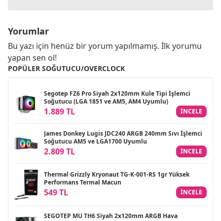
Yorumlar
Bu yazı için henüz bir yorum yapılmamış. İlk yorumu
yapan sen ol!
POPÜLER SOĞUTUCU/OVERCLOCK
Segotep FZ6 Pro Siyah 2x120mm Kule Tipi İşlemci
Soğutucu (LGA 1851 ve AM5, AM4 Uyumlu)
1.889 TL
INCELE
James Donkey Lugis JDC240 ARGB 240mm Sıvı İşlemci
Soğutucu AM5 ve LGA1700 Uyumlu
2.809 TL
INCELE
Thermal Grizzly Kryonaut TG-K-001-RS 1gr Yüksek
Performans Termal Macun
549 TL
INCELE
SEGOTEP MU TH6 Siyah 2x120mm ARGB Hava