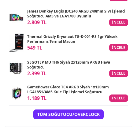
James Donkey Lugis JDC240 ARGB 240mm Sıvı İşlemci
Soğutucu AM5 ve LGA1700 Uyumlu
2.809 TL
INCELE
Thermal Grizzly Kryonaut TG-K-001-RS 1gr Yüksek
Performans Termal Macun
549 TL
INCELE
SEGOTEP MU TH6 Siyah 2x120mm ARGB Hava
Soğutucu
2.399 TL
INCELE
GamePower Glace TC4 ARGB Siyah 1x120mm
LGA1851/AM5 Kule Tipi İşlemci Soğutucu
1.189 TL
INCELE
TÜM SOĞUTUCU/OVERCLOCK