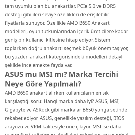
tam uyumlu olan bu anakartlar, PCIe 5.0 ve DDR5
desteği gibi ileri seviye özellikleri de erişilebilir
fiyatlarla sunuyor. Özellikle
AMD B650 Anakart
modelleri, oyun tutkunlarından içerik üreticilere kadar
geniş bir kullanıcı kitlesine hitap ediyor. Sistem
toplarken doğru anakartı seçmek büyük önem taşıyor,
bu yüzden
anakart
kategorisindeki modelleri detaylı
şekilde incelemekte fayda var.
ASUS mu MSI mı? Marka Tercihi
Neye Göre Yapılmalı?
AMD B650 anakart alırken kullanıcıların en sık
karşılaştığı soru: Hangi marka daha iyi? ASUS, MSI,
Gigabyte ve ASRock gibi markalar B650 yonga setinde
rekabet ediyor. ASUS, genellikle yazılım desteği, BIOS
arayüzü ve VRM kalitesiyle öne çıkıyor. MSI ise daha
uygun fiyatlı çözümleriyle dikkat çekerken, oyun odaklı