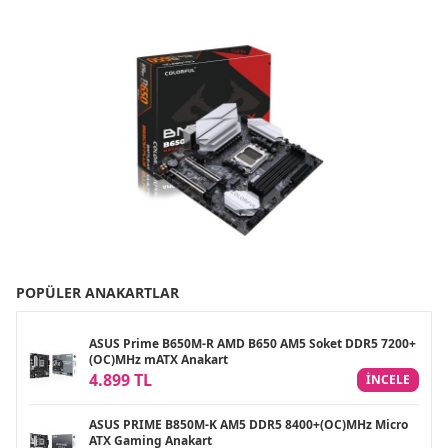
POPÜLER ANAKARTLAR
ASUS Prime B650M-R AMD B650 AM5 Soket DDR5 7200+
(OC)MHz mATX Anakart
4.899 TL
INCELE
ASUS PRIME B850M-K AM5 DDR5 8400+(OC)MHz Micro
ATX Gaming Anakart