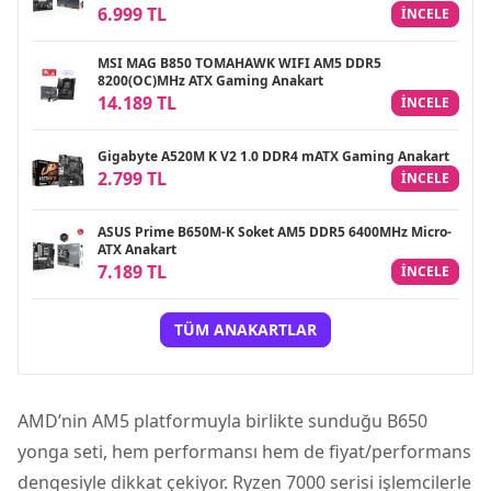
6.999 TL
INCELE
MSI MAG B850 TOMAHAWK WIFI AM5 DDR5
8200(OC)MHz ATX Gaming Anakart
14.189 TL
INCELE
Gigabyte A520M K V2 1.0 DDR4 mATX Gaming Anakart
2.799 TL
INCELE
ASUS Prime B650M-K Soket AM5 DDR5 6400MHz Micro-
ATX Anakart
7.189 TL
INCELE
TÜM ANAKARTLAR
AMD
’nin AM5 platformuyla birlikte sunduğu B650
yonga seti, hem performansı hem de fiyat/performans
dengesiyle dikkat çekiyor. Ryzen 7000 serisi işlemcilerle