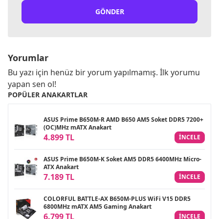
GÖNDER
Yorumlar
Bu yazı için henüz bir yorum yapılmamış. İlk yorumu
yapan sen ol!
POPÜLER ANAKARTLAR
ASUS Prime B650M-R AMD B650 AM5 Soket DDR5 7200+
(OC)MHz mATX Anakart
4.899 TL
INCELE
ASUS Prime B650M-K Soket AM5 DDR5 6400MHz Micro-
ATX Anakart
7.189 TL
INCELE
COLORFUL BATTLE-AX B650M-PLUS WiFi V15 DDR5
6800MHz mATX AM5 Gaming Anakart
6.799 TL
INCELE