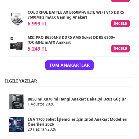
COLORFUL BATTLE AX B650M-WHITE WIFI V15 DDR5
7600MHz mATX Gaming Anakart
6.999 TL
INCELE
MSI PRO B650M-B DDR5 AM5 Soket DDR5 6800+
(OC)MHz mATX Anakart
5.249 TL
INCELE
TÜM ANAKARTLAR
İLGILI YAZILAR
B850 mi X870 mi Hangi Anakart Daha İyi Ucuz Güçlü?
1 Ağustos 2026
LGA 1700 Soket İşlemciler İçin Intel Anakart Modelleri
Önerileri 2026
20 Haziran 2026